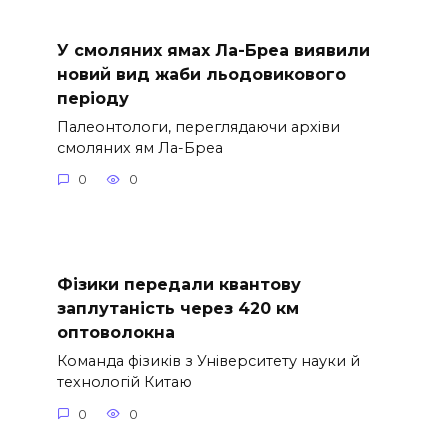
У смоляних ямах Ла-Бреа виявили
новий вид жаби льодовикового
періоду
Палеонтологи, переглядаючи архіви
смоляних ям Ла-Бреа
0
0
Фізики передали квантову
заплутаність через 420 км
оптоволокна
Команда фізиків з Університету науки й
технологій Китаю
0
0