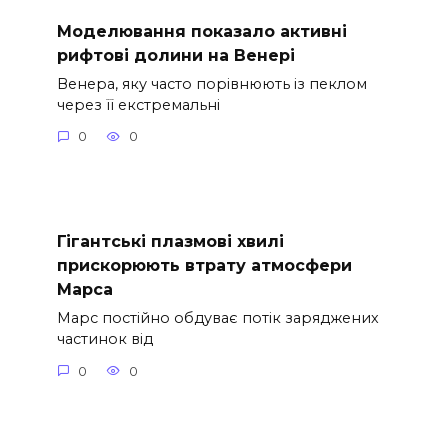
Моделювання показало активні
рифтові долини на Венері
Венера, яку часто порівнюють із пеклом
через її екстремальні
0
0
Гігантські плазмові хвилі
прискорюють втрату атмосфери
Марса
Марс постійно обдуває потік заряджених
частинок від
0
0