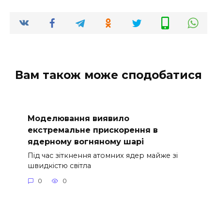
Вам також може сподобатися
Моделювання виявило
екстремальне прискорення в
ядерному вогняному шарі
Під час зіткнення атомних ядер майже зі
швидкістю світла
0
0