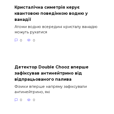
Кристалічна симетрія керує
квантовою поведінкою водню у
ванадії
Атоми водню всередині кристалу ванадію
можуть рухатися
0
0
Детектор Double Chooz вперше
зафіксував антинейтрино від
відпрацьованого палива
Фізики вперше напряму зафіксували
антинейтрино, які
0
0