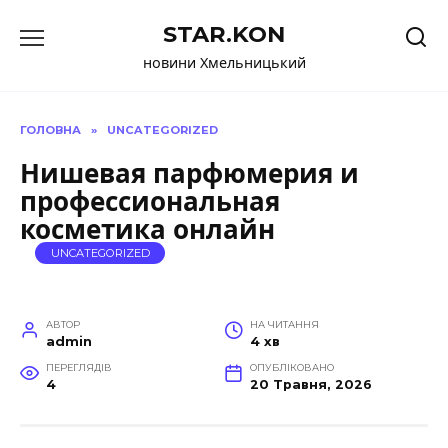
Перейти
STAR.KON
до
вмісту
новини Хмельницький
ГОЛОВНА
»
UNCATEGORIZED
Нишевая парфюмерия и
профессиональная
косметика онлайн
UNCATEGORIZED
АВТОР
НА ЧИТАННЯ
admin
4 хв
ПЕРЕГЛЯДІВ
ОПУБЛІКОВАНО
4
20 Травня, 2026