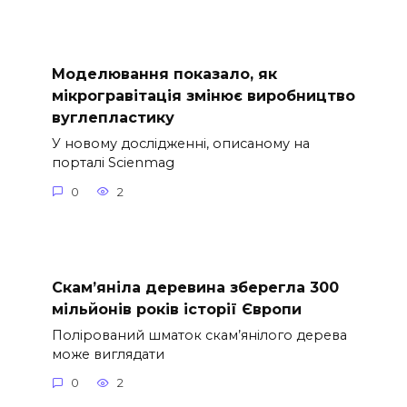
Моделювання показало, як
мікрогравітація змінює виробництво
вуглепластику
У новому дослідженні, описаному на
порталі Scienmag
0
2
Скам’яніла деревина зберегла 300
мільйонів років історії Європи
Полірований шматок скам’янілого дерева
може виглядати
0
2