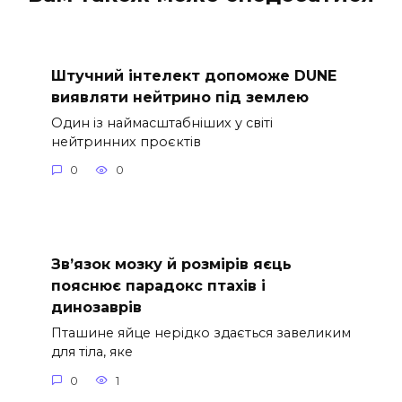
Штучний інтелект допоможе DUNE
виявляти нейтрино під землею
Один із наймасштабніших у світі
нейтринних проєктів
0
0
Зв’язок мозку й розмірів яєць
пояснює парадокс птахів і
динозаврів
Пташине яйце нерідко здається завеликим
для тіла, яке
0
1