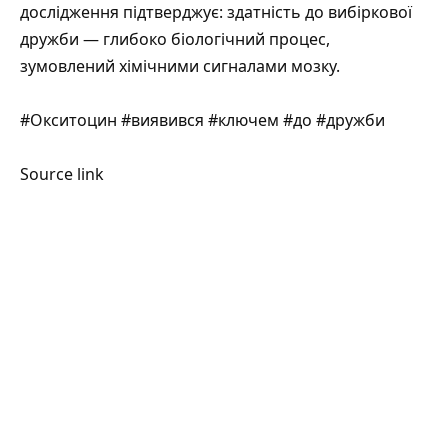
дослідження підтверджує: здатність до вибіркової
дружби — глибоко біологічний процес,
зумовлений хімічними сигналами мозку.
#Окситоцин #виявився #ключем #до #дружби
Source link