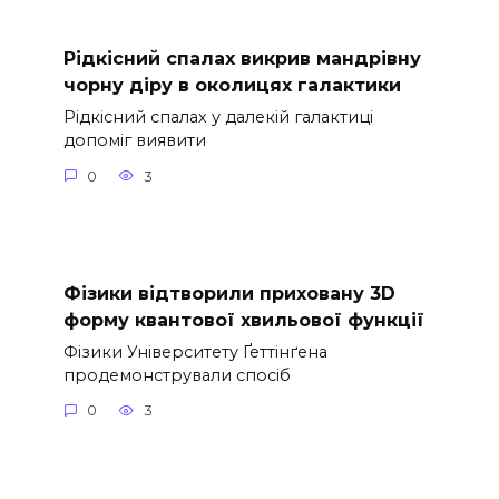
Рідкісний спалах викрив мандрівну
чорну діру в околицях галактики
Рідкісний спалах у далекій галактиці
допоміг виявити
0
3
Фізики відтворили приховану 3D
форму квантової хвильової функції
Фізики Університету Ґеттінґена
продемонстрували спосіб
0
3