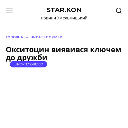
Перейти
STAR.KON
до
вмісту
новини Хмельницький
ГОЛОВНА
»
UNCATEGORIZED
Окситоцин виявився ключем
до дружби
UNCATEGORIZED