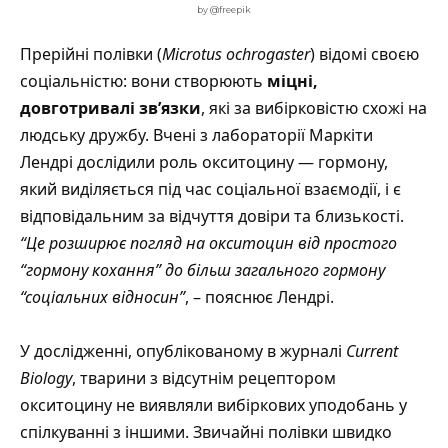
by @freepik
Прерійні полівки (
Microtus ochrogaster
) відомі своєю
соціальністю: вони створюють
міцні,
довготривалі зв’язки
, які за вибірковістю схожі на
людську дружбу. Вчені з лабораторії Маркіти
Лендрі дослідили роль окситоцину — гормону,
який виділяється під час соціальної взаємодії, і є
відповідальним за відчуття довіри та близькості.
“Це розширює погляд на окситоцин від простого
“гормону кохання” до більш загального гормону
“соціальних відносин”
, – пояснює Лендрі.
У дослідженні, опублікованому в журналі
Current
Biology
, тварини з відсутнім рецептором
окситоцину не виявляли вибіркових уподобань у
спілкуванні з іншими. Звичайні полівки швидко