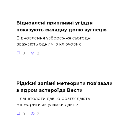
Відновлені припливні угіддя
показують складну долю вуглецю
Відновлення узбережжя сьогодні
вважають одним із ключових
0
2
Рідкісні залізні метеорити пов’язали
з ядром астероїда Вести
Планетологи давно розглядають
метеорити як уламки давніх
0
2