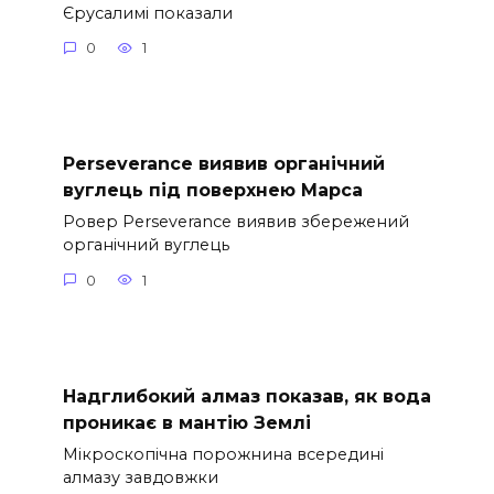
Єрусалимі показали
0
1
Perseverance виявив органічний
вуглець під поверхнею Марса
Ровер Perseverance виявив збережений
органічний вуглець
0
1
Надглибокий алмаз показав, як вода
проникає в мантію Землі
Мікроскопічна порожнина всередині
алмазу завдовжки