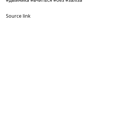
#двійника #вчиться #без #заліза
Source link