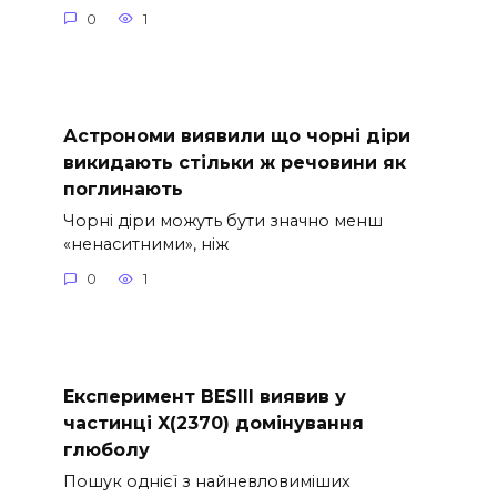
0
1
Астрономи виявили що чорні діри
викидають стільки ж речовини як
поглинають
Чорні діри можуть бути значно менш
«ненаситними», ніж
0
1
Експеримент BESIII виявив у
частинці X(2370) домінування
глюболу
Пошук однієї з найневловиміших