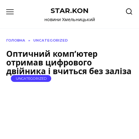
Перейти
STAR.KON
до
вмісту
новини Хмельницький
ГОЛОВНА
»
UNCATEGORIZED
Оптичний комп’ютер
отримав цифрового
двійника і вчиться без заліза
UNCATEGORIZED