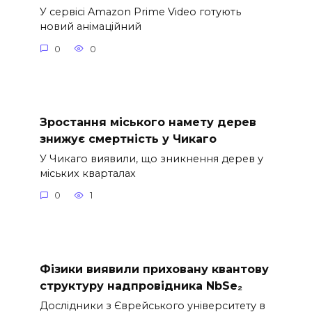
У сервісі Amazon Prime Video готують
новий анімаційний
0
0
Зростання міського намету дерев
знижує смертність у Чикаго
У Чикаго виявили, що зникнення дерев у
міських кварталах
0
1
Фізики виявили приховану квантову
структуру надпровідника NbSe₂
Дослідники з Єврейського університету в