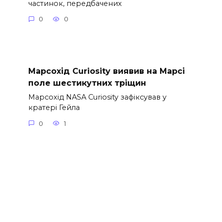
частинок, передбачених
0
0
Марсохід Curiosity виявив на Марсі
поле шестикутних тріщин
Марсохід NASA Curiosity зафіксував у
кратері Гейла
0
1