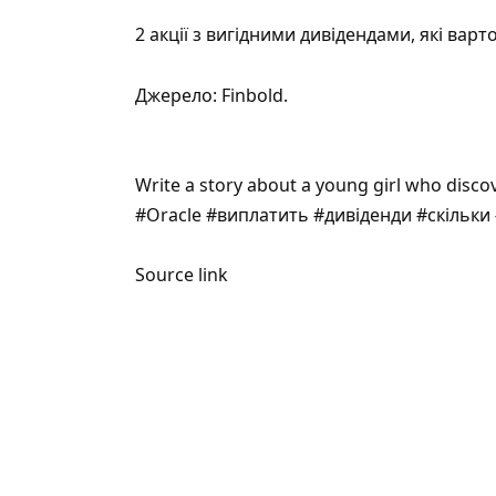
2 акції з вигідними дивідендами, які варт
Джерело:
Finbold
.
Write a story about a young girl who disco
#Oracle #виплатить #дивіденди #скільки
Source link