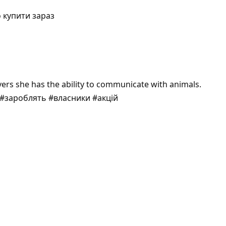
о купити зараз
vers she has the ability to communicate with animals.
 #зароблять #власники #акцій