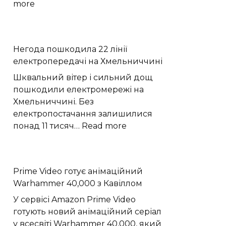
:
more
Астрономи
вперше
простежили
Негода пошкодила 22 лінії
слабкий
електропередачі на Хмельниччині
спалах
шокового
Шквальний вітер і сильний дощ
прориву
пошкодили електромережі на
наднової
Хмельниччині. Без
електропостачання залишилися
:
понад 11 тисяч…
Read more
Негода
пошкодила
22
Prime Video готує анімаційний
лінії
Warhammer 40,000 з Кавіллом
електропередачі
на
У сервісі Amazon Prime Video
Хмельниччині
готують новий анімаційний серіал
у всесвіті Warhammer 40,000, який