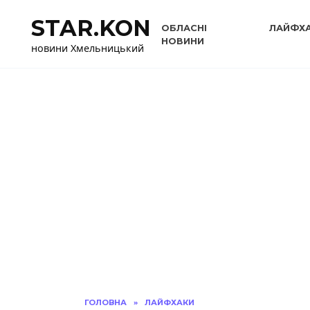
Перейти
STAR.KON
до
ОБЛАСНІ
ЛАЙФХ
вмісту
НОВИНИ
новини Хмельницький
ГОЛОВНА
»
ЛАЙФХАКИ