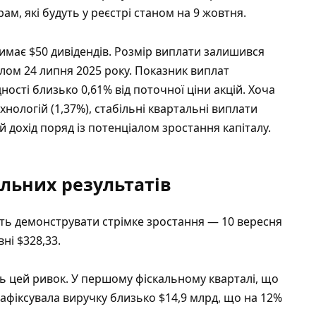
рам, які будуть у реєстрі станом на 9 жовтня.
римає $50 дивідендів. Розмір виплати залишився
лом 24 липня 2025 року. Показник виплат
дності близько 0,61% від поточної ціни акцій. Хоча
нологій (1,37%), стабільні квартальні виплати
 дохід поряд із потенціалом зростання капіталу.
ильних результатів
ють демонструвати стрімке зростання — 10 вересня
ні $328,33.
ь цей ривок. У першому фіскальному кварталі, що
зафіксувала виручку близько $14,9 млрд, що на 12%