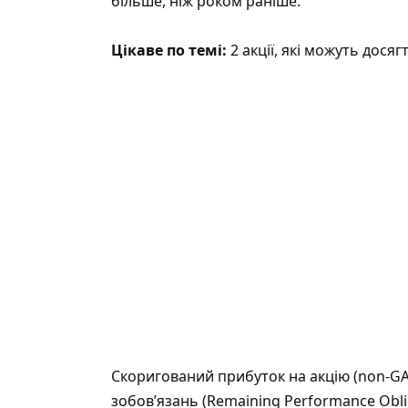
більше, ніж роком раніше.
Цікаве по темі:
2 акції, які можуть досяг
Скоригований прибуток на акцію (non-GAA
зобов’язань (Remaining Performance Obli