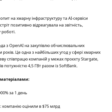
опит на хмарну інфраструктуру та AI-сервіси
-стріт позитивно відреагувала на звітність,
 роботі.
да з OpenAI на закупівлю обчислювальних
 років. Це одна з найбільших угод у сфері хмарних
еву співпрацю компаній у межах проєкту Stargate,
в потужністю 4,5 ГВт разом із SoftBank.
матеріалами:
3000% за 1 день
: компанію оцінили в $75 млрд