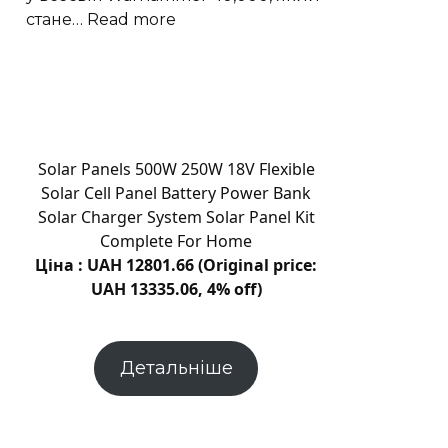
:
стане…
Read more
Prime
Video
готує
анімаційний
Warhammer
40,000
Solar Panels 500W 250W 18V Flexible
з
Solar Cell Panel Battery Power Bank
Кавіллом
Solar Charger System Solar Panel Kit
Complete For Home
Ціна : UAH 12801.66 (Original price:
UAH 13335.06, 4% off)
Детальніше