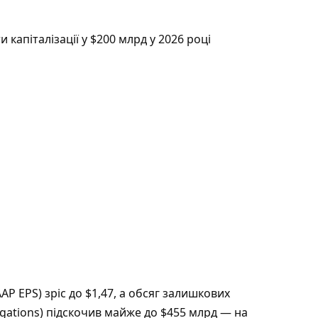
ти капіталізації у $200 млрд у 2026 році
P EPS) зріс до $1,47, а обсяг залишкових
gations) підскочив майже до $455 млрд — на