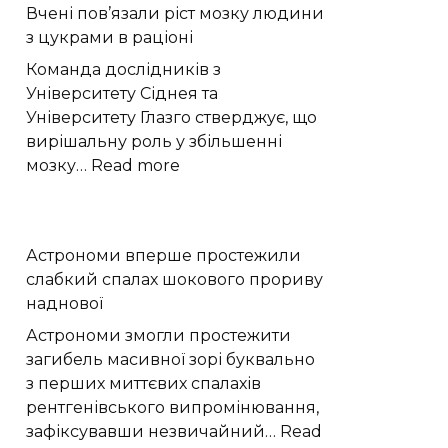
Вчені пов’язали ріст мозку людини
«право-
з цукрами в раціоні
лівою»
формою
Команда дослідників з
квітів
Університету Сіднея та
лілій-
Університету Глазго стверджує, що
метеликів
вирішальну роль у збільшенні
:
мозку…
Read more
Вчені
пов’язали
ріст
Астрономи вперше простежили
мозку
слабкий спалах шокового прориву
людини
наднової
з
цукрами
Астрономи змогли простежити
в
загибель масивної зорі буквально
раціоні
з перших миттєвих спалахів
рентгенівського випромінювання,
зафіксувавши незвичайний…
Read