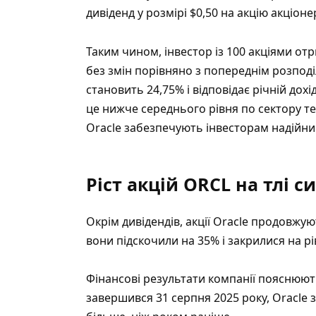
дивіденд у розмірі $0,50 на акцію акціоне
Таким чином, інвестор із 100 акціями от
без змін порівняно з попереднім розподі
становить 24,75% і відповідає річній дохі
це нижче середнього рівня по сектору тех
Oracle забезпечують інвесторам надійний
Ріст акцій ORCL на тлі с
Окрім дивідендів, акції Oracle продовжу
вони підскочили на 35% і закрилися на рів
Фінансові результати компанії пояснюют
завершився 31 серпня 2025 року, Oracle 