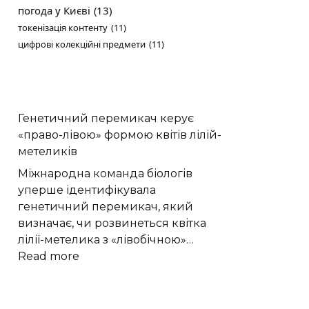
погода у Києві
(13)
токенізація контенту
(11)
цифрові колекційні предмети
(11)
Генетичний перемикач керує
«право-лівою» формою квітів лілій-
метеликів
Міжнародна команда біологів
уперше ідентифікувала
генетичний перемикач, який
визначає, чи розвинеться квітка
лілії-метелика з «лівобічною»…
:
Read more
Генетичний
перемикач
керує