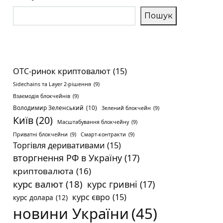
Пошук
OTC-ринок криптовалют
(15)
Sidechains та Layer 2-рішення
(9)
Взаємодія блокчейнів
(9)
Володимир Зеленський
(10)
Зелений блокчейн
(9)
Київ
(20)
Масштабування блокчейну
(9)
Приватні блокчейни
(9)
Смарт-контракти
(9)
Торгівля деривативами
(15)
вторгнення РФ в Україну
(17)
криптовалюта
(16)
курс валют
(18)
курс гривні
(17)
курс євро
(15)
курс долара
(12)
новини України
(45)