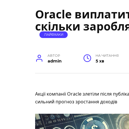
Oracle виплати
скільки заробл
ЛАЙФХАКИ
АВТОР
НА ЧИТАННЯ
admin
5 хв
Акції компанії Oracle злетіли після публік
сильний прогноз зростання доходів