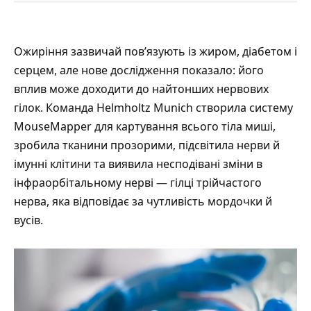
Ожиріння зазвичай пов’язують із жиром, діабетом і
серцем, але нове дослідження показало: його
вплив може доходити до найтонших нервових
гілок. Команда Helmholtz Munich створила систему
MouseMapper для картування всього тіла миші
,
зробила тканини прозорими, підсвітила нерви й
імунні клітини та виявила несподівані зміни в
інфраорбітальному нерві — гілці трійчастого
нерва, яка відповідає за чутливість мордочки й
вусів.