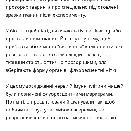
прозорих тварин, а про спеціально підготовлені
зразки тканин після експерименту.
У біології цей підхід називають
tissue clearing
, або
просвітленням тканин. Його суть у тому, щоб
прибрати або хімічно “вирівняти” компоненти, які
розсіюють світло, зокрема ліпіди. Після цього
тканини стають оптично прозорішими, але
зберігають форму органів і флуоресцентні мітки.
У цьому дослідженні нерви й імунні клітини мишей
були позначені флуоресцентними маркерами.
Потім тіло просвітлювали й сканували так, щоб
побачити структури глибоко всередині, не
розрізаючи кожен орган на тисячі тонких зрізів.