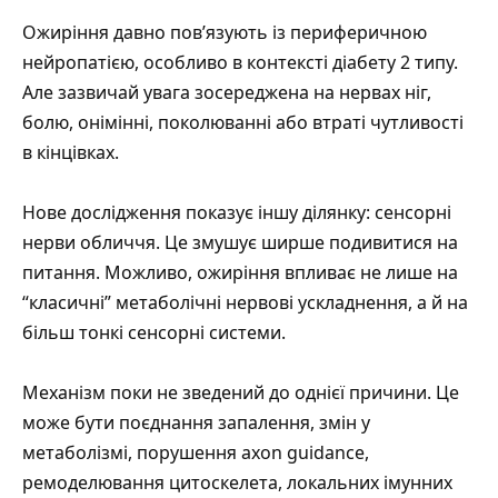
Ожиріння давно пов’язують із периферичною
нейропатією, особливо в контексті діабету 2 типу.
Але зазвичай увага зосереджена на нервах ніг,
болю, онімінні, поколюванні або втраті чутливості
в кінцівках.
Нове дослідження показує іншу ділянку: сенсорні
нерви обличчя. Це змушує ширше подивитися на
питання. Можливо, ожиріння впливає не лише на
“класичні” метаболічні нервові ускладнення, а й на
більш тонкі сенсорні системи.
Механізм поки не зведений до однієї причини. Це
може бути поєднання запалення, змін у
метаболізмі, порушення axon guidance,
ремоделювання цитоскелета, локальних імунних