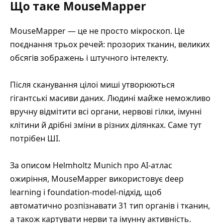
Що таке MouseMapper
MouseMapper — це не просто мікроскоп. Це
поєднання трьох речей: прозорих тканин, великих
обсягів зображень і штучного інтелекту.
Після сканування цілої миші утворюються
гігантські масиви даних. Людині майже неможливо
вручну відмітити всі органи, нервові гілки, імунні
клітини й дрібні зміни в різних ділянках. Саме тут
потрібен ШІ.
За описом
Helmholtz Munich про AI-атлас
ожиріння
, MouseMapper використовує deep
learning і foundation-model-підхід, щоб
автоматично розпізнавати 31 тип органів і тканин,
а також картувати нерви та імунну активність.