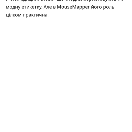
модну етикетку. Але в MouseMapper його роль
цілком практична.