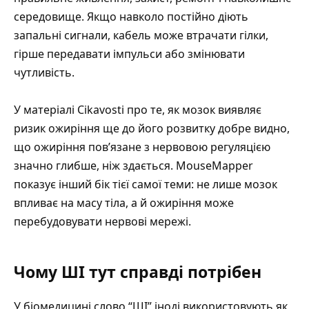
середовище. Якщо навколо постійно діють
запальні сигнали, кабель може втрачати гілки,
гірше передавати імпульси або змінювати
чутливість.
У матеріалі Cikavosti
про те, як мозок виявляє
ризик ожиріння ще до його розвитку
добре видно,
що ожиріння пов’язане з нервовою регуляцією
значно глибше, ніж здається. MouseMapper
показує інший бік тієї самої теми: не лише мозок
впливає на масу тіла, а й ожиріння може
перебудовувати нервові мережі.
Чому ШІ тут справді потрібен
У біомедицині слово “ШІ” іноді використовують як