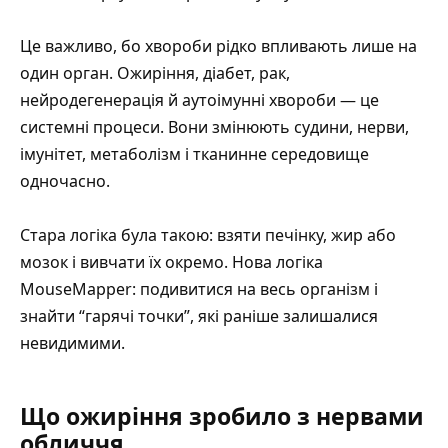
Це важливо, бо хвороби рідко впливають лише на
один орган. Ожиріння, діабет, рак,
нейродегенерація й аутоімунні хвороби — це
системні процеси. Вони змінюють судини, нерви,
імунітет, метаболізм і тканинне середовище
одночасно.
Стара логіка була такою: взяти печінку, жир або
мозок і вивчати їх окремо. Нова логіка
MouseMapper: подивитися на весь організм і
знайти “гарячі точки”, які раніше залишалися
невидимими.
Що ожиріння зробило з нервами
обличчя