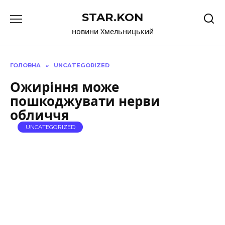
Перейти
STAR.KON
до
вмісту
новини Хмельницький
ГОЛОВНА
»
UNCATEGORIZED
Ожиріння може
пошкоджувати нерви
обличчя
UNCATEGORIZED