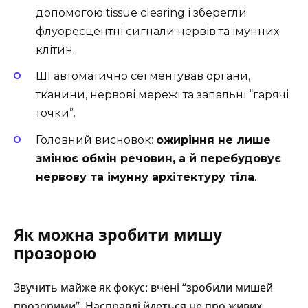
допомогою tissue clearing і зберегли
флуоресцентні сигнали нервів та імунних
клітин.
ШІ автоматично сегментував органи,
тканини, нервові мережі та запальні “гарячі
точки”.
Головний висновок:
ожиріння не лише
змінює обмін речовин, а й перебудовує
нервову та імунну архітектуру тіла
.
Як можна зробити мишу
прозорою
Звучить майже як фокус: вчені “зробили мишей
прозорими”. Насправді йдеться не про живих