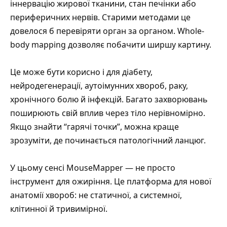
іннервацію жирової тканини, стан печінки або
периферичних нервів. Старими методами це
довелося б перевіряти орган за органом. Whole-
body mapping дозволяє побачити ширшу картину.
Це може бути корисно і для діабету,
нейродегенерації, аутоімунних хвороб, раку,
хронічного болю й інфекцій. Багато захворювань
поширюють свій вплив через тіло нерівномірно.
Якщо знайти “гарячі точки”, можна краще
зрозуміти, де починається патологічний ланцюг.
У цьому сенсі MouseMapper — не просто
інструмент для ожиріння. Це платформа для нової
анатомії хвороб: не статичної, а системної,
клітинної й тривимірної.