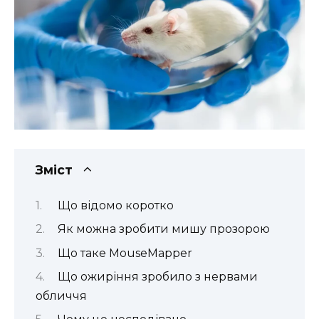
Зміст
Що відомо коротко
Як можна зробити мишу прозорою
Що таке MouseMapper
Що ожиріння зробило з нервами
обличчя