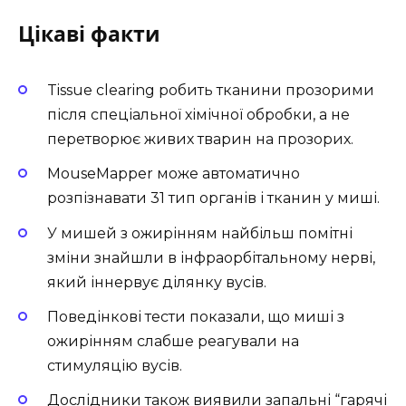
Цікаві факти
Tissue clearing робить тканини прозорими
після спеціальної хімічної обробки, а не
перетворює живих тварин на прозорих.
MouseMapper може автоматично
розпізнавати 31 тип органів і тканин у миші.
У мишей з ожирінням найбільш помітні
зміни знайшли в інфраорбітальному нерві,
який іннервує ділянку вусів.
Поведінкові тести показали, що миші з
ожирінням слабше реагували на
стимуляцію вусів.
Дослідники також виявили запальні “гарячі