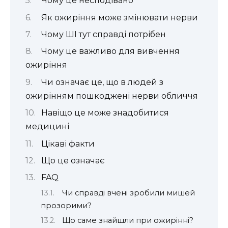
Чому це несподівано
Як ожиріння може змінювати нерви
Чому ШІ тут справді потрібен
Чому це важливо для вивчення
ожиріння
Чи означає це, що в людей з
ожирінням пошкоджені нерви обличчя
Навіщо це може знадобитися
медицині
Цікаві факти
Що це означає
FAQ
Чи справді вчені зробили мишей
прозорими?
Що саме знайшли при ожирінні?