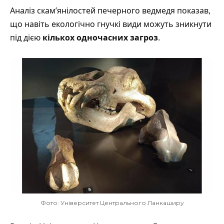
Аналіз скам’янілостей печерного ведмедя
показав
,
що навіть екологічно гнучкі види можуть зникнути
під дією
кількох одночасних загроз
.
Фото: Університет Центрального Ланкаширу