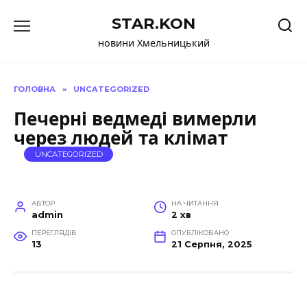
Перейти
STAR.KON
до
вмісту
новини Хмельницький
ГОЛОВНА
»
UNCATEGORIZED
Печерні ведмеді вимерли
через людей та клімат
UNCATEGORIZED
АВТОР
НА ЧИТАННЯ
admin
2 хв
ПЕРЕГЛЯДІВ
ОПУБЛІКОВАНО
13
21 Серпня, 2025