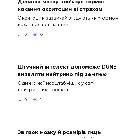
Ділянка мозку пов’язує гормон
кохання окситоцин зі страхом
Окситоцин зазвичай згадують як «гормон
кохання», пов’язаний
0
0
Штучний інтелект допоможе DUNE
виявляти нейтрино під землею
Один із наймасштабніших у світі
нейтринних проєктів
0
1
Зв’язок мозку й розмірів яєць