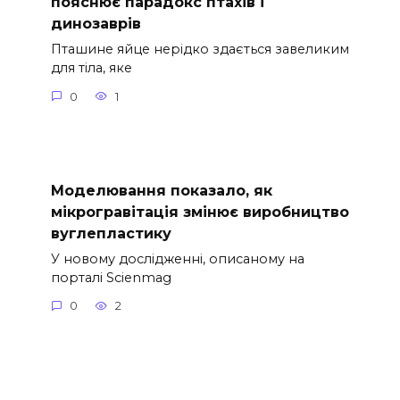
пояснює парадокс птахів і
динозаврів
Пташине яйце нерідко здається завеликим
для тіла, яке
0
1
Моделювання показало, як
мікрогравітація змінює виробництво
вуглепластику
У новому дослідженні, описаному на
порталі Scienmag
0
2