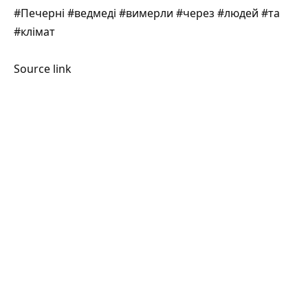
#Печерні #ведмеді #вимерли #через #людей #та
#клімат
Source link