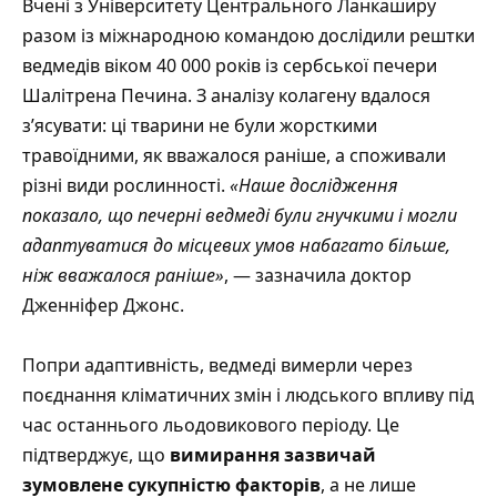
Вчені з Університету Центрального Ланкаширу
разом із міжнародною командою дослідили рештки
ведмедів віком 40 000 років із сербської печери
Шалітрена Печина. З аналізу колагену вдалося
з’ясувати: ці тварини не були жорсткими
травоїдними, як вважалося раніше, а споживали
різні види рослинності.
«Наше дослідження
показало, що печерні ведмеді були гнучкими і могли
адаптуватися до місцевих умов набагато більше,
ніж вважалося раніше»
, — зазначила доктор
Дженніфер Джонс.
Попри адаптивність, ведмеді вимерли через
поєднання кліматичних змін і людського впливу під
час останнього льодовикового періоду. Це
підтверджує, що
вимирання зазвичай
зумовлене сукупністю факторів
, а не лише