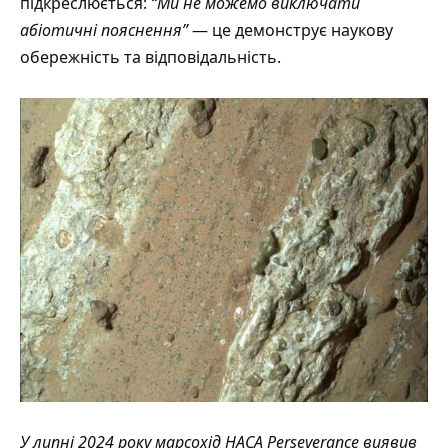
підкреслюється:
“Ми не можемо виключати
абіотичні пояснення”
— це демонструє наукову
обережність та відповідальність.
У липні 2024 року марсохід НАСА Perseverance виявив