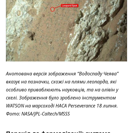
Анотована версія зображення “Водоспаду Чеява”
вказує на позначки, схожі на плями леопарда, які
особливо приваблюють науковців, та на олівін у
скелі. Зображення було зроблено інструментом
WATSON на марсоході НАСА Perseverance 18 липня.
Фото: NASA/JPL-Caltech/MSSS