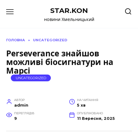
Перейти
STAR.KON
до
вмісту
новини Хмельницький
ГОЛОВНА
»
UNCATEGORIZED
Perseverance знайшов
можливі біосигнатури на
Марсі
UNCATEGORIZED
АВТОР
НА ЧИТАННЯ
admin
5 хв
ПЕРЕГЛЯДІВ
ОПУБЛІКОВАНО
9
11 Вересня, 2025