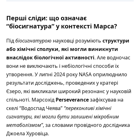
Перші сліди: що означає
“біосигнатура” у контексті Марса?
Під
біосигнатурою
науковці розуміють
структури
або хімічні сполуки, які могли виникнути
внаслідок біологічної активності
. Але водночас
вони не виключають і небіологічні способи їх
утворення. У липні 2024 року NASA оприлюднило
результати досліджень, проведених у кратері
Єзеро, які викликали широкий резонанс у науковій
спільноті. Марсохід
Perseverance
зафіксував на
скелі “Водоспад Чеява”
“переконливі хімічні
сигнатури, які могли бути залишені мікробним
метаболізмом”
, за словами провідного дослідника
Джоела Хуровіца.