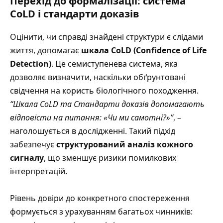
Перехід до формалізації: система
CoLD і стандарти доказів
Оцінити, чи справді знайдені структури є слідами
життя, допомагає
шкала CoLD (Confidence of Life
Detection)
. Це семиступенева система, яка
дозволяє визначити, наскільки обґрунтовані
свідчення на користь біологічного походження.
“Шкала CoLD та Стандарти доказів допомагають
відповісти на питання: «Чи ми самотні?»”
, –
наголошується в дослідженні. Такий підхід
забезпечує
структурований аналіз кожного
сигналу
, що зменшує ризики помилкових
інтерпретацій.
Рівень довіри до конкретного спостереження
формується з урахуванням багатьох чинників: