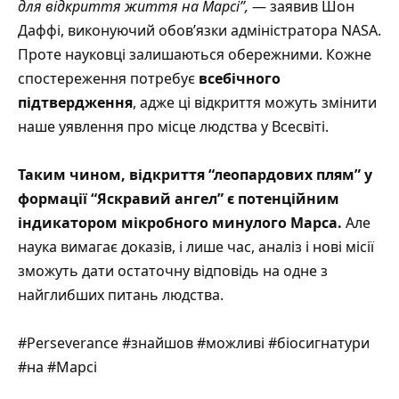
для відкриття життя на Марсі”,
— заявив Шон
Даффі, виконуючий обов’язки адміністратора NASA.
Проте науковці залишаються обережними. Кожне
спостереження потребує
всебічного
підтвердження
, адже ці відкриття можуть змінити
наше уявлення про місце людства у Всесвіті.
Таким чином, відкриття “леопардових плям” у
формації “Яскравий ангел” є потенційним
індикатором мікробного минулого Марса.
Але
наука вимагає доказів, і лише час, аналіз і нові місії
зможуть дати остаточну відповідь на одне з
найглибших питань людства.
#Perseverance #знайшов #можливі #біосигнатури
#на #Марсі