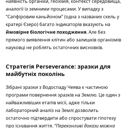
наявність органіки, геохімія, контекст середовища,
аналогії із земними процесами. У випадку з
“Сапфіровим каньйоном” (одна з названих скель у
кратері Єзеро) багато індикаторів вказують на
ймовірне біологічне походження
. Але без
прямого виявлення клітин або залишків організмів
науковці не роблять остаточних висновків.
Стратегія Perseverance: зразки для
майбутніх поколінь
Зібрані зразки з Водоспаду Чеява є частиною
програми повернення зразків на Землю. Це один з
найважливіших етапів місії, адже тільки
лабораторний аналіз на Землі дозволить
остаточно підтвердити або спростувати гіпотезу
про існування життя.
“Переконливі докази можна