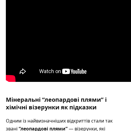
Мінеральні “леопардові плями” і
хімічні візерунки як підказки
Одним із найвизначніших відкриттів стали так
звані
“леопардові плями”
— візерунки, які