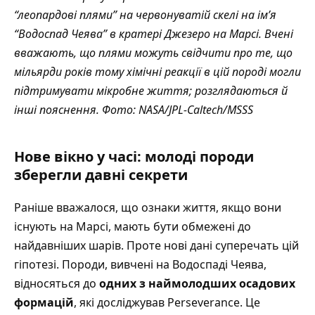
“леопардові плями” на червонуватій скелі на ім’я
“Водоспад Чеява” в кратері Джезеро на Марсі. Вчені
вважають, що плями можуть свідчити про те, що
мільярди років тому хімічні реакції в цій породі могли
підтримувати мікробне життя; розглядаються й
інші пояснення. Фото: NASA/JPL-Caltech/MSSS
Нове вікно у часі: молоді породи
зберегли давні секрети
Раніше вважалося, що ознаки життя, якщо вони
існують на Марсі, мають бути обмежені до
найдавніших шарів. Проте нові дані суперечать цій
гіпотезі. Породи, вивчені на Водоспаді Чеява,
відносяться до
одних з наймолодших осадових
формацій
, які досліджував Perseverance. Це