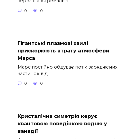
через її екстремальні
0
0
Гігантські плазмові хвилі
прискорюють втрату атмосфери
Марса
Марс постійно обдуває потік заряджених
частинок від
0
0
Кристалічна симетрія керує
квантовою поведінкою водню у
ванадії