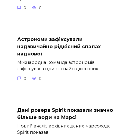
0
0
Астрономи зафіксували
надзвичайно рідкісний спалах
наднової
Міжнародна команда астрономів
зафіксувала один із найрідкісніших
0
0
Дані ровера Spirit показали значно
більше води на Марсі
Новий аналіз архівних даних марсохода
Spirit показав