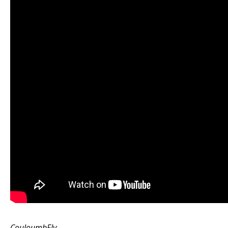
CouloumbFly