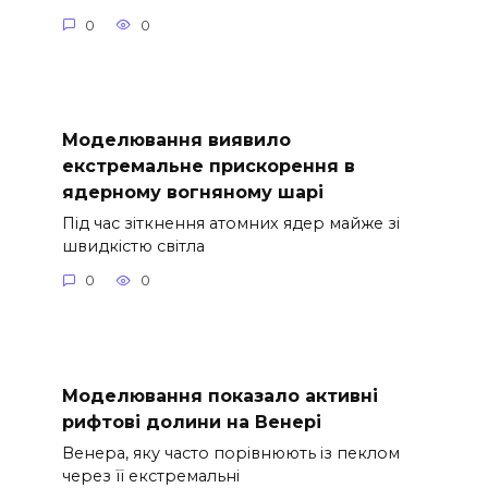
0
0
Моделювання виявило
екстремальне прискорення в
ядерному вогняному шарі
Під час зіткнення атомних ядер майже зі
швидкістю світла
0
0
Моделювання показало активні
рифтові долини на Венері
Венера, яку часто порівнюють із пеклом
через її екстремальні