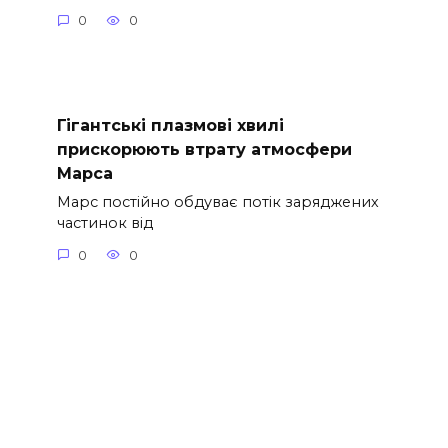
0
0
Гігантські плазмові хвилі
прискорюють втрату атмосфери
Марса
Марс постійно обдуває потік заряджених
частинок від
0
0