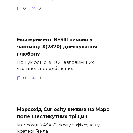
0
0
Експеримент BESIII виявив у
частинці X(2370) домінування
глюболу
Пошук однієї з найневловиміших
частинок, передбачених
0
0
Марсохід Curiosity виявив на Марсі
поле шестикутних тріщин
Марсохід NASA Curiosity зафіксував у
кратері Гейла