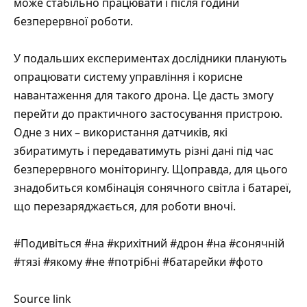
може стабільно працювати і після години
безперервної роботи.
У подальших експериментах дослідники планують
опрацювати систему управління і корисне
навантаження для такого дрона. Це дасть змогу
перейти до практичного застосування пристрою.
Одне з них – використання датчиків, які
збиратимуть і передаватимуть різні дані під час
безперервного моніторингу. Щоправда, для цього
знадобиться комбінація сонячного світла і батареї,
що перезаряджається, для роботи вночі.
#Подивіться #на #крихітний #дрон #на #сонячній
#тязі #якому #не #потрібні #батарейки #фото
Source link