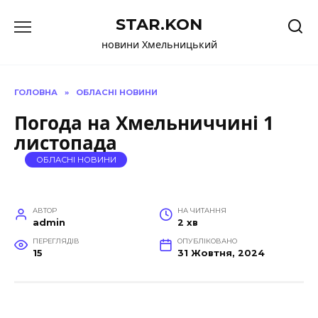
Перейти
STAR.KON
до
вмісту
новини Хмельницький
ГОЛОВНА
»
ОБЛАСНІ НОВИНИ
Погода на Хмельниччині 1
листопада
ОБЛАСНІ НОВИНИ
АВТОР
НА ЧИТАННЯ
admin
2 хв
ПЕРЕГЛЯДІВ
ОПУБЛІКОВАНО
15
31 Жовтня, 2024