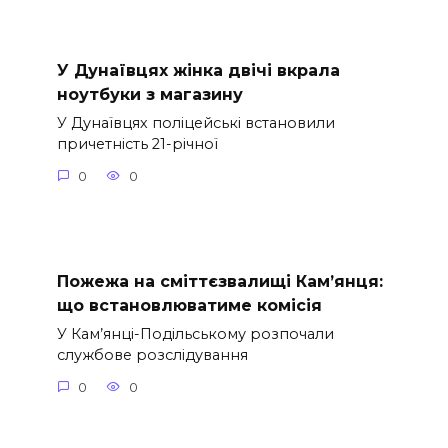
У Дунаївцях жінка двічі вкрала
ноутбуки з магазину
У Дунаївцях поліцейські встановили
причетність 21-річної
0
0
Пожежа на сміттєзвалищі Кам’янця:
що встановлюватиме комісія
У Кам’янці-Подільському розпочали
службове розслідування
0
0