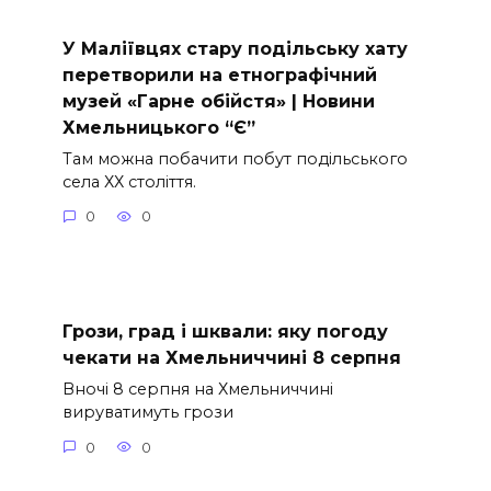
У Маліївцях стару подільську хату
перетворили на етнографічний
музей «Гарне обійстя» | Новини
Хмельницького “Є”
Там можна побачити побут подільського
села ХХ століття.
0
0
Грози, град і шквали: яку погоду
чекати на Хмельниччині 8 серпня
Вночі 8 серпня на Хмельниччині
вируватимуть грози
0
0