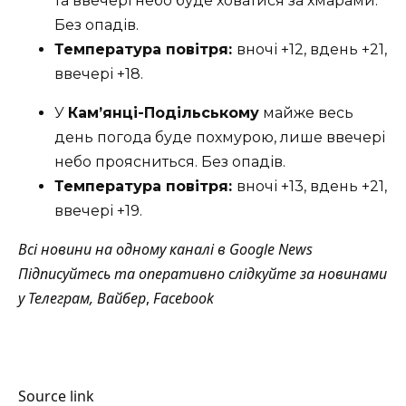
та ввечері небо буде ховатися за хмарами.
Без опадів.
Температура повітря:
вночі +12, вдень +21,
ввечері +18.
У
Кам’янці-Подільському
майже весь
день погода буде похмурою, лише ввечері
небо проясниться. Без опадів.
Температура повітря:
вночі +13, вдень +21,
ввечері +19.
Всі новини на одному каналі в
Google News
Підписуйтесь та оперативно слідкуйте за новинами
у
Телеграм
,
Вайбер
,
Facebook
Source link