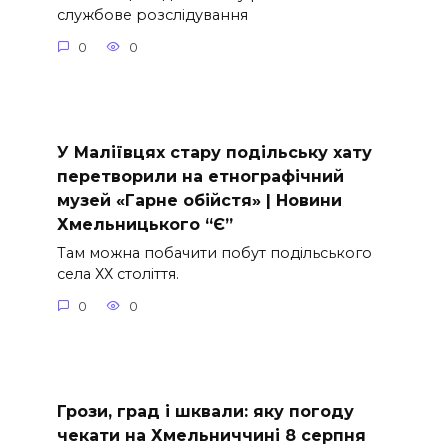
службове розслідування
0
0
У Маліївцях стару подільську хату
перетворили на етнографічний
музей «Гарне обійстя» | Новини
Хмельницького “Є”
Там можна побачити побут подільського
села ХХ століття.
0
0
Грози, град і шквали: яку погоду
чекати на Хмельниччині 8 серпня