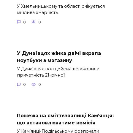
У Хмельницькому та області очікується
мінлива хмарність
0
0
У Дунаївцях жінка двічі вкрала
ноутбуки з магазину
У Дунаївцях поліцейські встановили
причетність 21-річної
0
0
Пожежа на сміттєзвалищі Кам’янця:
що встановлюватиме комісія
У Кам’янці-Подільському розпочали