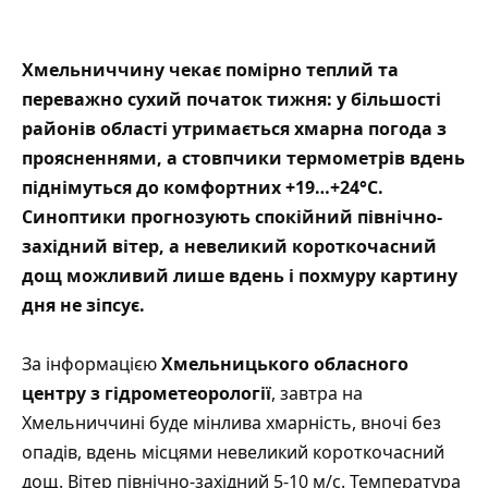
Хмельниччину чекає помірно теплий та
переважно сухий початок тижня: у більшості
районів області утримається хмарна погода з
проясненнями, а стовпчики термометрів вдень
піднімуться до комфортних +19…+24°C.
Синоптики прогнозують спокійний північно-
західний вітер, а невеликий короткочасний
дощ можливий лише вдень і похмуру картину
дня не зіпсує.
За інформацією
Хмельницького
обласного
центру з гідрометеорології
, завтра на
Хмельниччині буде мінлива хмарність, вночі без
опадів, вдень місцями невеликий короткочасний
дощ. Вітер північно-західний 5-10 м/с. Температура