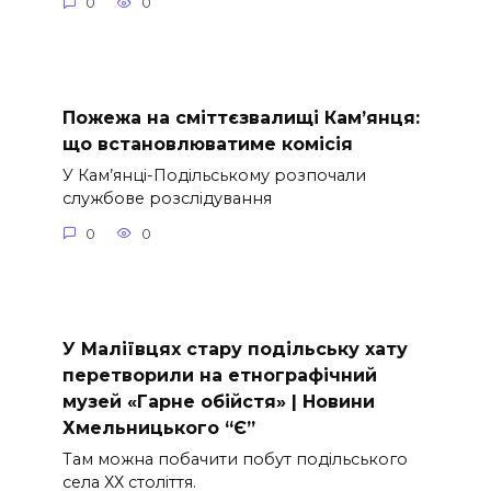
0
0
Пожежа на сміттєзвалищі Кам’янця:
що встановлюватиме комісія
У Кам’янці-Подільському розпочали
службове розслідування
0
0
У Маліївцях стару подільську хату
перетворили на етнографічний
музей «Гарне обійстя» | Новини
Хмельницького “Є”
Там можна побачити побут подільського
села ХХ століття.