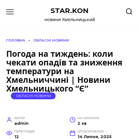
Перейти
STAR.KON
до
вмісту
новини Хмельницький
ГОЛОВНА
»
ОБЛАСНІ НОВИНИ
Погода на тиждень: коли
чекати опадів та зниження
температури на
Хмельниччині | Новини
Хмельницького “Є”
ОБЛАСНІ НОВИНИ
АВТОР
НА ЧИТАННЯ
admin
2 хв
ПЕРЕГЛЯДІВ
ОПУБЛІКОВАНО
12
14 Липня, 2025