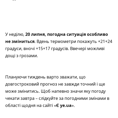
У неділю,
20 липня, погодна ситуація особливо
не зміниться
. Вдень термометри покажуть +21+24
градуси, вночі +15+17 градусів. Ввечері можливі
дощі з грозами.
Плануючи тиждень варто зважати, що
довгостроковий прогноз не завжди точний і ще
може змінитись. Щоб напевно значи яку погоду
чекати завтра – слідкуйте за погодними змінами в
області щодня на сайті «
Є ye.ua
».