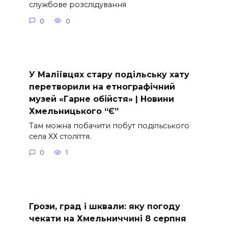
службове розслідування
0
0
У Маліївцях стару подільську хату
перетворили на етнографічний
музей «Гарне обійстя» | Новини
Хмельницького “Є”
Там можна побачити побут подільського
села ХХ століття.
0
1
Грози, град і шквали: яку погоду
чекати на Хмельниччині 8 серпня