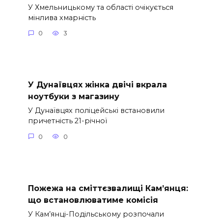
У Хмельницькому та області очікується
мінлива хмарність
0
3
У Дунаївцях жінка двічі вкрала
ноутбуки з магазину
У Дунаївцях поліцейські встановили
причетність 21-річної
0
0
Пожежа на сміттєзвалищі Кам’янця:
що встановлюватиме комісія
У Кам’янці-Подільському розпочали