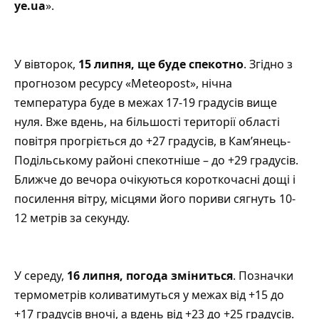
ye.ua
».
У вівторок,
15 липня, ще буде спекотно
. Згідно з
прогнозом ресурсу «
Meteopost
», нічна
температура буде в межах 17-19 градусів вище
нуля. Вже вдень, на більшості території області
повітря прогріється до +27 градусів, в Кам’янець-
Подільському районі спекотніше – до +29 градусів.
Ближче до вечора очікуються короткочасні дощі і
посилення вітру, місцями його пориви сягнуть 10-
12 метрів за секунду.
У середу,
16 липня, погода зміниться
. Позначки
термометрів коливатимуться у межах від +15 до
+17 градусів вночі, а вдень від +23 до +25 градусів.