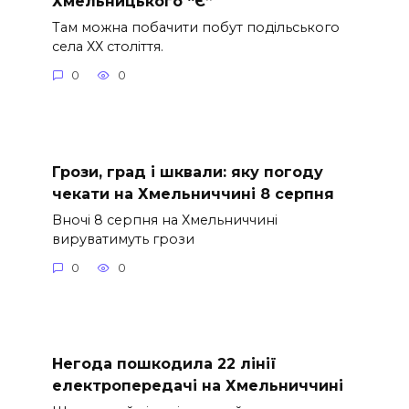
Хмельницького “Є”
Там можна побачити побут подільського
села ХХ століття.
0
0
Грози, град і шквали: яку погоду
чекати на Хмельниччині 8 серпня
Вночі 8 серпня на Хмельниччині
вируватимуть грози
0
0
Негода пошкодила 22 лінії
електропередачі на Хмельниччині