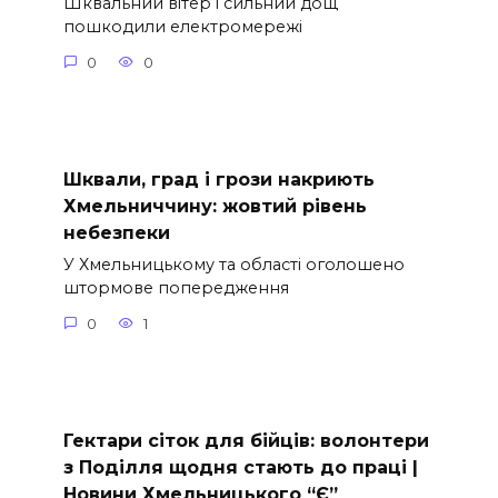
Шквальний вітер і сильний дощ
пошкодили електромережі
0
0
Шквали, град і грози накриють
Хмельниччину: жовтий рівень
небезпеки
У Хмельницькому та області оголошено
штормове попередження
0
1
Гектари сіток для бійців: волонтери
з Поділля щодня стають до праці |
Новини Хмельницького “Є”