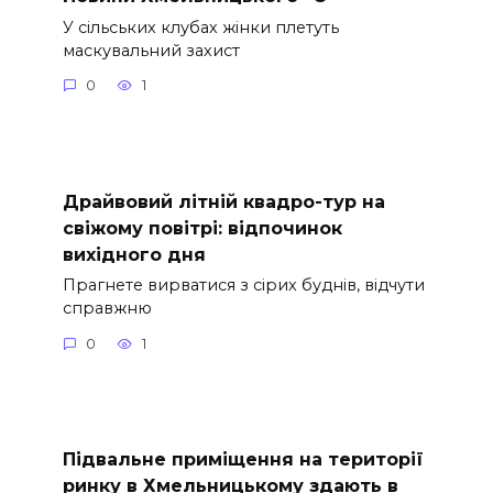
У сільських клубах жінки плетуть
маскувальний захист
0
1
Драйвовий літній квадро-тур на
свіжому повітрі: відпочинок
вихідного дня
Прагнете вирватися з сірих буднів, відчути
справжню
0
1
Підвальне приміщення на території
ринку в Хмельницькому здають в