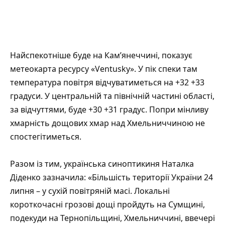
Найспекотніше буде на Кам’янеччині, показує
метеокарта ресурсу
«Ventusky»
. У пік спеки там
температура повітря відчуватиметься на +32 +33
градуси. У центральній та північній частині області,
за відчуттями, буде +30 +31 градус. Попри мінливу
хмарність дощових хмар над Хмельниччиною не
спостегітиметься.
Разом із тим, українська синоптикиня
Наталка
Діденко
зазначила: «Більшість території України 24
липня – у сухій повітряній масі. Локальні
короткочасні грозові дощі пройдуть на Сумщині,
подекуди на Тернопільщині, Хмельниччині, ввечері