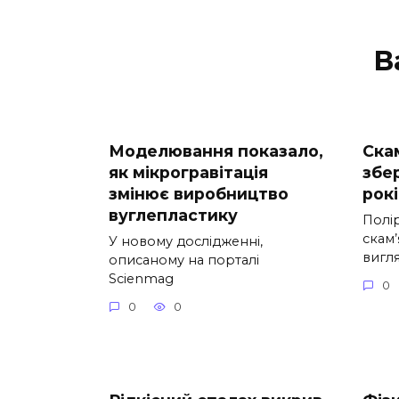
В
Моделювання показало,
Ска
як мікрогравітація
збе
змінює виробництво
рокі
вуглепластику
Полі
скам
У новому дослідженні,
вигл
описаному на порталі
Scienmag
0
0
0