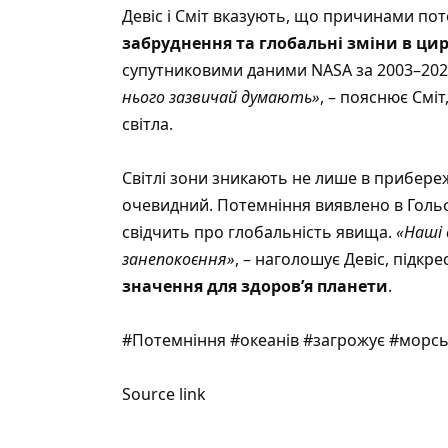
Девіс і Сміт вказують, що причинами по
забруднення та глобальні зміни в цир
супутниковими даними NASA за 2003–202
нього зазвичай думають»
, – пояснює Смі
світла.
Світлі зони зникають не лише в прибереж
очевидний. Потемніння виявлено в Гольф
свідчить про глобальність явища.
«Наші 
занепокоєння»
, – наголошує Девіс, підк
значення для здоров’я планети
.
#Потемніння #океанів #загрожує #морс
Source link