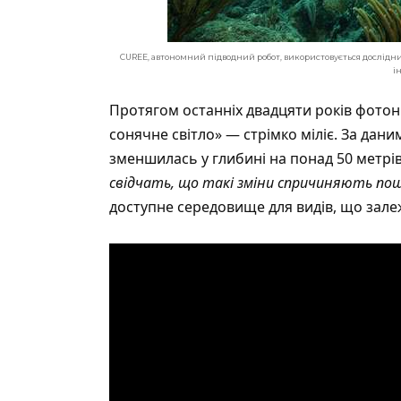
CUREE, автономний підводний робот, використовується дослідник
і
Протягом останніх двадцяти років фотон
сонячне світло» — стрімко міліє. За дани
зменшилась у глибині на понад 50 метрів
свідчать, що такі зміни спричиняють по
доступне середовище для видів, що зале