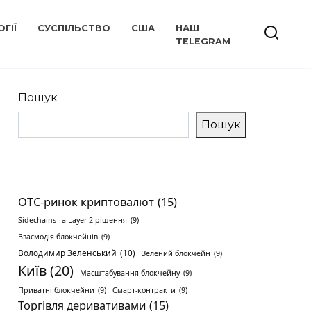
ГІЇ
СУСПІЛЬСТВО
США
НАШ
TELEGRAM
Пошук
Пошук
OTC-ринок криптовалют
(15)
Sidechains та Layer 2-рішення
(9)
Взаємодія блокчейнів
(9)
Володимир Зеленський
(10)
Зелений блокчейн
(9)
Київ
(20)
Масштабування блокчейну
(9)
Приватні блокчейни
(9)
Смарт-контракти
(9)
Торгівля деривативами
(15)