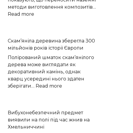
методи виготовлення композитів…
:
Read more
Моделювання
показало,
як
Скам’яніла деревина зберегла 300
мікрогравітація
мільйонів років історії Європи
змінює
виробництво
Полірований шматок скам’янілого
вуглепластику
дерева може виглядати як
декоративний камінь, однак
кварц усередині нього здатен
:
зберігати…
Read more
Скам’яніла
деревина
зберегла
Вибухонебезпечний предмет
300
виявили на полі під час жнив на
мільйонів
Хмельниччині
років