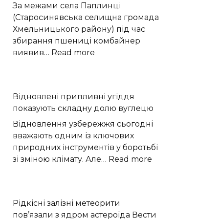
історії
За межами села Паплинці
Європи
(Старосинявська селищна громада
Хмельницького району) під час
збирання пшениці комбайнер
:
виявив…
Read more
Вибухонебезпечний
предмет
виявили
Відновлені припливні угіддя
на
показують складну долю вуглецю
полі
під
Відновлення узбережжя сьогодні
час
вважають одним із ключових
жнив
природних інструментів у боротьбі
на
:
зі зміною клімату. Але…
Read more
Хмельниччині
Відновлені
припливні
угіддя
Рідкісні залізні метеорити
показують
пов’язали з ядром астероїда Вести
складну