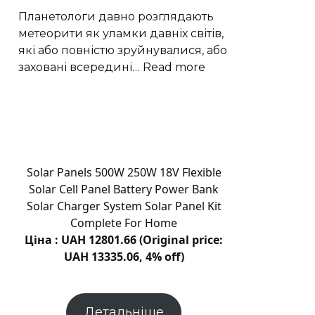
долю
Планетологи давно розглядають
вуглецю
метеорити як уламки давніх світів,
які або повністю зруйнувалися, або
:
заховані всередині…
Read more
Рідкісні
залізні
метеорити
пов’язали
з
ядром
Solar Panels 500W 250W 18V Flexible
астероїда
Solar Cell Panel Battery Power Bank
Вести
Solar Charger System Solar Panel Kit
Complete For Home
Ціна : UAH 12801.66 (Original price:
UAH 13335.06, 4% off)
Детальніше