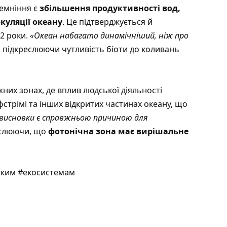
темніння є
збільшення продуктивності вод,
куляції океану
. Це підтверджується й
2 роки.
«Океан набагато динамічніший, ніж про
т, підкреслюючи чутливість біоти до коливань
них зонах, де вплив людської діяльності
стрімі та інших відкритих частинах океану, що
висновки є справжньою причиною для
реслюючи, що
фотонічна зона має вирішальне
ьким #екосистемам