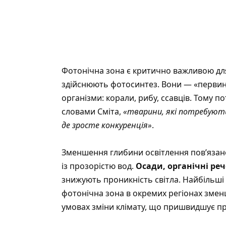
Фотонічна зона є критично важливою дл
здійснюють фотосинтез. Вони — «первинн
організми: корали, рибу, ссавців. Тому п
словами Сміта,
«тварини, які потребують
де зросте конкуренція»
.
Зменшення глибини освітлення пов’язане
із прозорістю вод.
Осади, органічні ре
знижують проникність світла. Найбільші 
фотонічна зона в окремих регіонах змен
умовах зміни клімату, що пришвидшує п