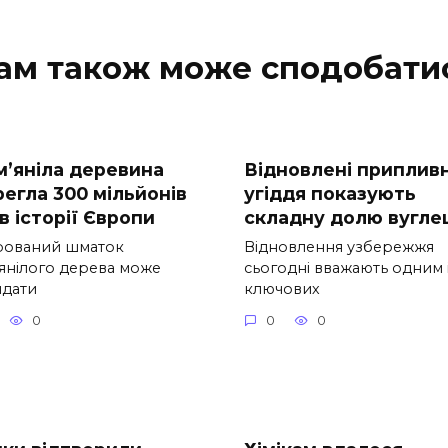
ам також може сподобати
м’яніла деревина
Відновлені припливн
регла 300 мільйонів
угіддя показують
в історії Європи
складну долю вугле
рований шматок
Відновлення узбережжя
’янілого дерева може
сьогодні вважають одним 
ядати
ключових
0
0
0