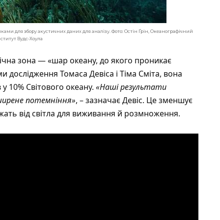
ами для збору акустичних даних для аналізу. Фото: Остін Ґрін, Океанографічний
нститут Вудс-Хоула
ічна зона — «шар океану, до якого проникає
ми дослідження Томаса Девіса і Тіма Сміта, вона
 у 10% Світового океану.
«Наші результати
ширене потемніння»
, –
зазначає
Девіс. Це зменшує
жать від світла для виживання й розмноження.