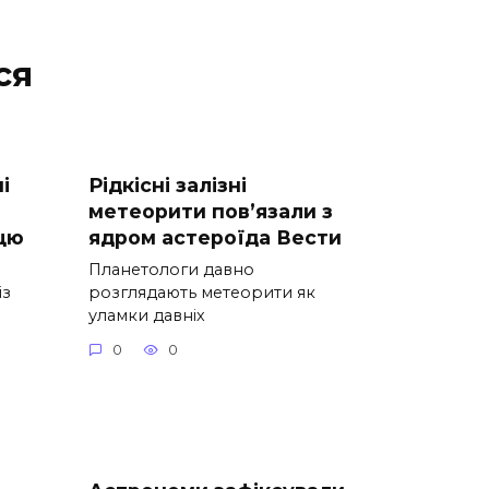
ся
і
Рідкісні залізні
метеорити пов’язали з
цю
ядром астероїда Вести
Планетологи давно
із
розглядають метеорити як
уламки давніх
0
0