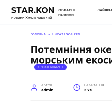
Перейти
STAR.KON
до
ОБЛАСНІ
ЛАЙФХ
вмісту
НОВИНИ
новини Хмельницький
ГОЛОВНА
»
UNCATEGORIZED
Потемніння оке
морським екос
UNCATEGORIZED
АВТОР
НА ЧИТАННЯ
admin
2 хв