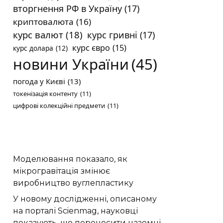
вторгнення РФ в Україну
(17)
криптовалюта
(16)
курс валют
(18)
курс гривні
(17)
курс євро
(15)
курс долара
(12)
новини України
(45)
погода у Києві
(13)
токенізація контенту
(11)
цифрові колекційні предмети
(11)
Моделювання показало, як
мікрогравітація змінює
виробництво вуглепластику
У новому дослідженні, описаному
на порталі Scienmag, науковці
показують, що переносити наземні