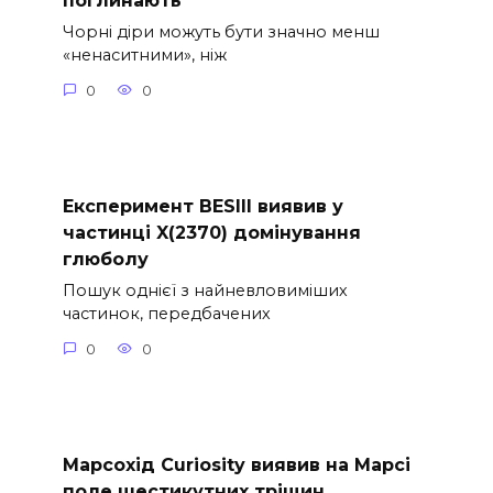
поглинають
Чорні діри можуть бути значно менш
«ненаситними», ніж
0
0
Експеримент BESIII виявив у
частинці X(2370) домінування
глюболу
Пошук однієї з найневловиміших
частинок, передбачених
0
0
Марсохід Curiosity виявив на Марсі
поле шестикутних тріщин