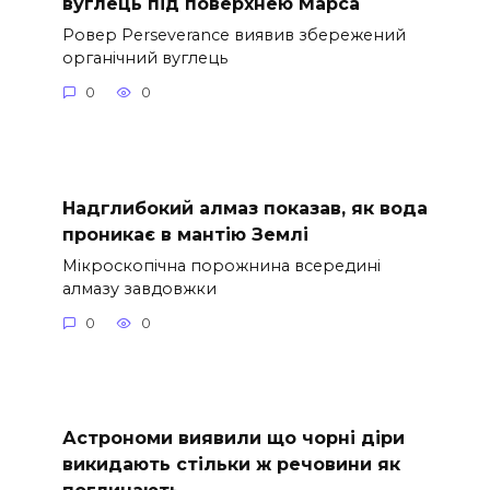
вуглець під поверхнею Марса
Ровер Perseverance виявив збережений
органічний вуглець
0
0
Надглибокий алмаз показав, як вода
проникає в мантію Землі
Мікроскопічна порожнина всередині
алмазу завдовжки
0
0
Астрономи виявили що чорні діри
викидають стільки ж речовини як