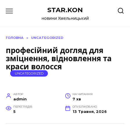
Перейти
STAR.KON
до
вмісту
новини Хмельницький
ГОЛОВНА
»
UNCATEGORIZED
професійний догляд для
зміцнення, відновлення та
краси волосся
UNCATEGORIZED
АВТОР
НА ЧИТАННЯ
admin
7 хв
ПЕРЕГЛЯДІВ
ОПУБЛІКОВАНО
5
13 Травня, 2026