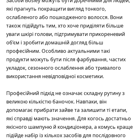
Засоби Bosley можуть бути доречними для людей,
які прагнуть покращити вигляд тонкого,
ослабленого або пошкодженого волосся. Вони
також підійдуть тим, хто хоче приділяти більше
уваги шкірі голови, підтримувати прикореневий
об’єм і зробити домашній догляд більш
професійним. Особливо актуальними такі
продукти можуть бути після фарбування, частих
укладок, сезонного ослаблення або тривалого
використання невідповідної косметики.
Професійний підхід не означає складну рутину з
великою кількістю баночок. Навпаки, він
допомагає прибрати зайве та залишити ті етапи,
які справді мають значення. Для когось достатньо
якісного шампуню й кондиціонера, а комусь краще
підійде набір із кількох засобів для послідовного