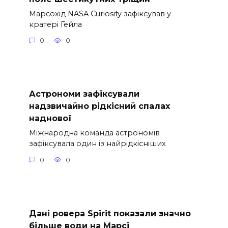
Марсохід NASA Curiosity зафіксував у
кратері Гейла
0
0
Астрономи зафіксували
надзвичайно рідкісний спалах
наднової
Міжнародна команда астрономів
зафіксувала один із найрідкісніших
0
0
Дані ровера Spirit показали значно
більше води на Марсі