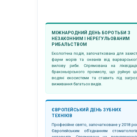
МІЖНАРОДНИЙ ДЕНЬ БОРОТЬБИ З
НЕЗАКОННИМ І НЕРЕГУЛЬОВАНИМ
РИБАЛЬСТВОМ
Екологічна подія, започаткована для захис
фауни морів та океанів від варварсько
вилову риби. Спрямована на ліквідац
браконьєрського промислу, що руйнує ці
водяні екосистеми та ставить під загро
виживання багатьох видів.
ЄВРОПЕЙСЬКИЙ ДЕНЬ ЗУБНИХ
ТЕХНІКІВ
Професійне свято, започатковане у 2018 ро
Європейським об’єднанням стоматологі
ортопедів. Спрямоване на популяризац