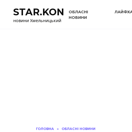
Перейти
STAR.KON
до
ОБЛАСНІ
ЛАЙФХ
вмісту
НОВИНИ
новини Хмельницький
ГОЛОВНА
»
ОБЛАСНІ НОВИНИ