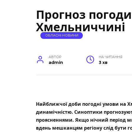
Прогноз погоди
Хмельниччині
ОБЛАСНІ НОВИНИ
АВТОР
НА ЧИТАННЯ
admin
3 хв
Найближчої доби погодні умови на 
динамічністю. Синоптики прогнозуют
проясненнями. Якщо нічний період мин
вдень мешканцям регіону слід бути г