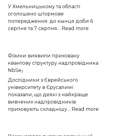
у
У Хмельницькому та області
Чикаго
оголошено штормове
попередження: до кынця доби 6
:
серпня та 7 серпня…
Read more
Шквали,
град
і
Фізики виявили приховану
грози
квантову структуру надпровідника
накриють
NbSe₂
Хмельниччину:
жовтий
Дослідники з Єврейського
рівень
університету в Єрусалимі
небезпеки
показали, що деякі з найкраще
вивчених надпровідників
:
приховують складнішу…
Read more
Фізики
виявили
приховану