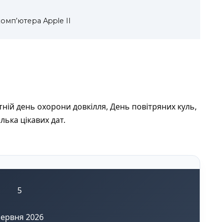
омп’ютера Apple II
тній день охорони довкілля, День повітряних куль,
ька цікавих дат.
5
ервня 2026