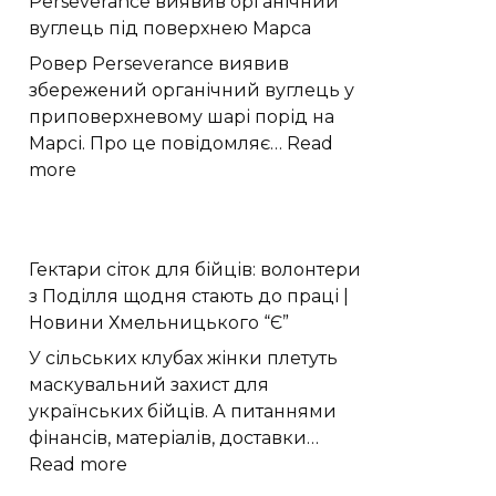
Perseverance виявив органічний
квантову
вуглець під поверхнею Марса
структуру
надпровідник
Ровер Perseverance виявив
NbSe₂
збережений органічний вуглець у
приповерхневому шарі порід на
Марсі. Про це повідомляє…
Read
:
more
Perseverance
виявив
органічний
Гектари сіток для бійців: волонтери
вуглець
з Поділля щодня стають до праці |
під
Новини Хмельницького “Є”
поверхнею
Марса
У сільських клубах жінки плетуть
маскувальний захист для
українських бійців. А питаннями
фінансів, матеріалів, доставки…
:
Read more
Гектари