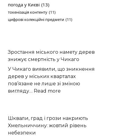
погода у Києві
(13)
токенізація контенту
(11)
цифрові колекційні предмети
(11)
Зростання міського намету дерев
знижує смертність у Чикаго
У Чикаго виявили, що зникнення
дерев у міських кварталах
пов’язане не лише зі зміною
:
вигляду…
Read more
Зростання
міського
намету
Шквали, град і грози накриють
дерев
Хмельниччину: жовтий рівень
знижує
небезпеки
смертність