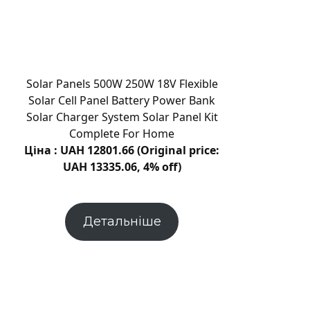
сіток
для
бійців:
волонтери
з
Solar Panels 500W 250W 18V Flexible
Поділля
Solar Cell Panel Battery Power Bank
щодня
Solar Charger System Solar Panel Kit
стають
Complete For Home
до
Ціна : UAH 12801.66 (Original price:
праці
UAH 13335.06, 4% off)
|
Новини
Хмельницького
Детальніше
“Є”