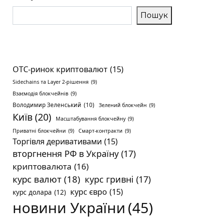
Пошук
OTC-ринок криптовалют
(15)
Sidechains та Layer 2-рішення
(9)
Взаємодія блокчейнів
(9)
Володимир Зеленський
(10)
Зелений блокчейн
(9)
Київ
(20)
Масштабування блокчейну
(9)
Приватні блокчейни
(9)
Смарт-контракти
(9)
Торгівля деривативами
(15)
вторгнення РФ в Україну
(17)
криптовалюта
(16)
курс валют
(18)
курс гривні
(17)
курс євро
(15)
курс долара
(12)
новини України
(45)