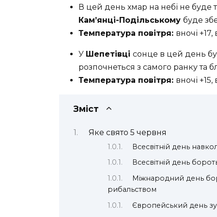
В цей день хмар на небі не буде т
Кам’янці-Подільському
буде збе
Температура повітря:
вночі +17,
У
Шепетівці
сонце в цей день бу
розпочнеться з самого ранку та 
Температура повітря:
вночі +15,
Зміст
Яке свято 5 червня
Всесвітній день навк
Всесвітній день боро
Міжнародний день бор
рибальством
Європейський день зуб