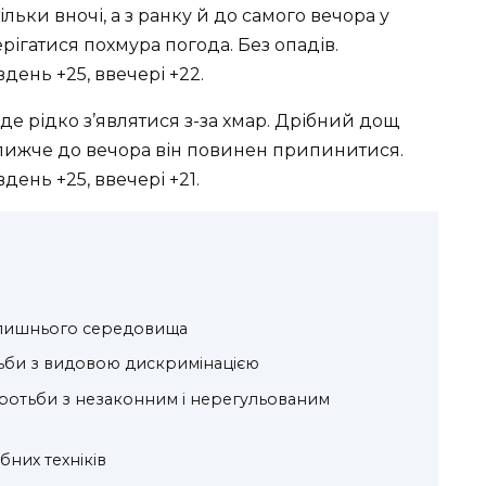
ільки вночі, а з ранку й до самого вечора у
рігатися похмура погода. Без опадів.
 вдень +25, ввечері +22.
де рідко з’являтися з-за хмар. Дрібний дощ
ближче до вечора він повинен припинитися.
 вдень +25, ввечері +21.
олишнього середовища
тьби з видовою дискримінацією
отьби з незаконним і нерегульованим
них техніків