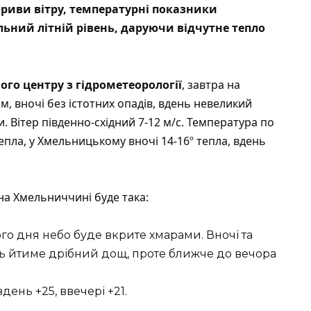
ориви вітру, температурні показники
ьний літній рівень, даруючи відчутне тепло
ого центру з гідрометеорології
, завтра на
, вночі без істотних опадів, вдень невеликий
 Вітер південно-східний 7-12 м/с. Температура по
 тепла, у Хмельницькому вночі 14-16º тепла, вдень
на Хмельниччині буде така:
го дня небо буде вкрите хмарами. Вночі та
ень йтиме дрібний дощ, проте ближче до вечора
вдень +25, ввечері +21.