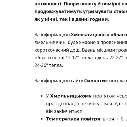
активності. Попри вологу й помірні п
продовжуватимуть утримувати стабіл
як у нічні, так і в денні години.
За інформацією
Хмел
ь
ницького
обласн
Хмельниччині буде хмарно з проясненням
короткочасний дощ. Вдень місцями грози.
області вночі 12-17º тепла, вдень 22-27º
24-26º тепла.
За інформацією сайту
Синоптик
погода 
У
Хмельницькому
протягом усьо
вранці опадів не очікується. Уд
він закінчиться.
Температура повітря:
вночі +16, 