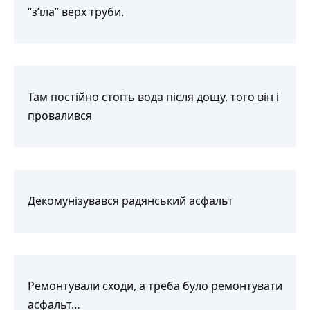
“з’їла” верх труби.
Там постійно стоїть вода після дощу, того він і
провалився
Декомунізувався радянський асфальт
Ремонтували сходи, а треба було ремонтувати
асфальт…