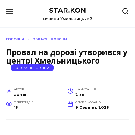
Перейти
STAR.KON
до
вмісту
новини Хмельницький
ГОЛОВНА
»
ОБЛАСНІ НОВИНИ
Провал на дорозі утворився у
центрі Хмельницького
ОБЛАСНІ НОВИНИ
АВТОР
НА ЧИТАННЯ
admin
2 хв
ПЕРЕГЛЯДІВ
ОПУБЛІКОВАНО
15
9 Серпня, 2025