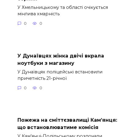
У Хмельницькому та області очікується
мінлива хмарність
0
0
У Дунаївцях жінка двічі вкрала
ноутбуки з магазину
У Дунаївцях поліцейські встановили
причетність 21-річної
0
0
Пожежа на сміттєзвалищі Кам’янця:
що встановлюватиме комісія
У Кам’янці-Подільському розпочали