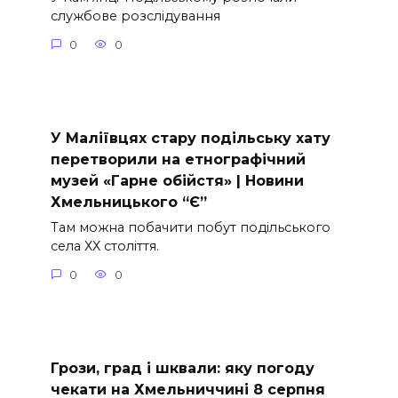
службове розслідування
0
0
У Маліївцях стару подільську хату
перетворили на етнографічний
музей «Гарне обійстя» | Новини
Хмельницького “Є”
Там можна побачити побут подільського
села ХХ століття.
0
0
Грози, град і шквали: яку погоду
чекати на Хмельниччині 8 серпня