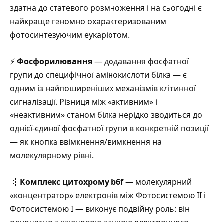
здатна до статевого розмноження і на сьогодні є
найкраще геномно охарактеризованим
фотосинтезуючим еукаріотом
.
⚡
Фосфорилювання
— додавання фосфатної
групи до специфічної амінокислоти білка — є
одним із найпоширеніших механізмів клітинної
сигналізації.
Різниця між «активним» і
«неактивним» станом білка нерідко зводиться до
однієї-єдиної фосфатної групи в конкретній позиції
— як кнопка ввімкнення/вимкнення на
молекулярному рівні
.
🧬
Комплекс цитохрому b6f
— молекулярний
«концентратор» електронів між Фотосистемою II і
Фотосистемою I — виконує подвійну роль:
він