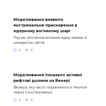
Моделювання виявило
екстремальне прискорення в
ядерному вогняному шарі
Під час зіткнення атомних ядер майже зі
швидкістю світла
0
0
Моделювання показало активні
рифтові долини на Венері
Венера, яку часто порівнюють із пеклом
через її екстремальні
0
0