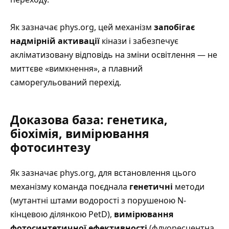
Як зазначає phys.org
, цей механізм
запобігає
надмірній активації
кінази і забезпечує
акліматизовану відповідь на зміни освітлення — не
миттєве «вимкнення», а плавний
саморегульований перехід.
Доказова база: генетика,
біохімія, вимірювання
фотосинтезу
Як зазначає phys.org
, для встановлення цього
механізму команда поєднала
генетичні
методи
(мутантні штами водорості з порушеною N-
кінцевою ділянкою PetD),
вимірювання
фотосинтетичної ефективності
(флуоресцентна