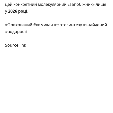
цей конкретний молекулярний «запобіжник» лише
у
2026 році
.
#Прихований #вимикач #фотосинтезу #знайдений
#водорості
Source link