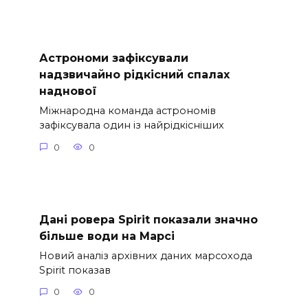
Астрономи зафіксували
надзвичайно рідкісний спалах
наднової
Міжнародна команда астрономів
зафіксувала один із найрідкісніших
0
0
Дані ровера Spirit показали значно
більше води на Марсі
Новий аналіз архівних даних марсохода
Spirit показав
0
0