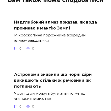
Надглибокий алмаз показав, як вода
проникає в мантію Землі
Мікроскопічна порожнина всередині
алмазу завдовжки
0
0
Астрономи виявили що чорні діри
викидають стільки ж речовини як
поглинають
Чорні діри можуть бути значно менш
«ненаситними», ніж
0
0