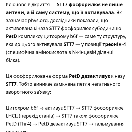
Ключове відкриття —
STT7 фосфорилює не лише
антени, а й саму систему, що її активувала
.
Як
зазначає phys.org
, дослідники показали, що
активована кіназа
STT7
фосфорилює субодиницю
PetD
комплексу цитохрому b6f — саме ту структуру,
яка до цього активувала
STT7
— у позиції
треонін-4
(специфічна амінокислота в N-кінцевій ділянці
білка).
Ця фосфорилована форма
PetD
дезактивує
кіназу
STT7
. Тобто виникає замкнена петля негативного
зворотного зв’язку:
Цитохром b6f → активує STT7 → STT7 фосфорилює
LHCII (перехід станів) → STT7 також фосфорилює
PetD (Thr4) → PetD дезактивує STT7 → гальмування
переходу.