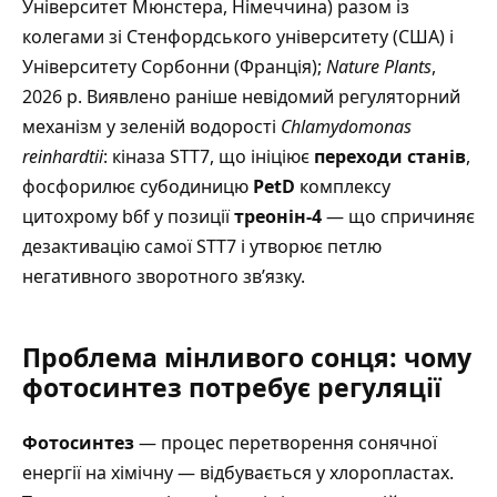
Університет Мюнстера, Німеччина) разом із
колегами зі Стенфордського університету (США) і
Університету Сорбонни (Франція);
Nature Plants
,
2026 р. Виявлено раніше невідомий регуляторний
механізм у зеленій водорості
Chlamydomonas
reinhardtii
: кіназа STT7, що ініціює
переходи станів
,
фосфорилює субодиницю
PetD
комплексу
цитохрому b6f у позиції
треонін-4
— що спричиняє
дезактивацію самої STT7 і утворює петлю
негативного зворотного зв’язку.
Проблема мінливого сонця: чому
фотосинтез потребує регуляції
Фотосинтез
— процес перетворення сонячної
енергії на хімічну — відбувається у хлоропластах.