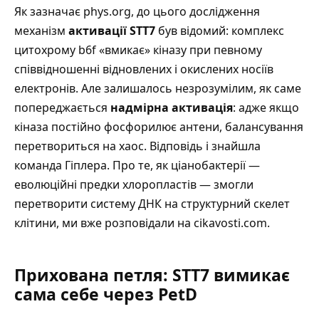
Як зазначає phys.org
, до цього дослідження
механізм
активації STT7
був відомий: комплекс
цитохрому b6f «вмикає» кіназу при певному
співвідношенні відновлених і окислених носіїв
електронів. Але залишалось незрозумілим, як саме
попереджається
надмірна активація
: адже якщо
кіназа постійно фосфорилює антени, балансування
перетвориться на хаос. Відповідь і знайшла
команда Гіплера.
Про те, як ціанобактерії —
еволюційні предки хлоропластів — змогли
перетворити систему ДНК на структурний скелет
клітини, ми вже розповідали на cikavosti.com
.
Прихована петля: STT7 вимикає
сама себе через PetD