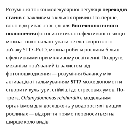
Розуміння тонкої молекулярної регуляції
переходів
станів
є важливим з кількох причин. По-перше,
воно відкриває нові цілі для
біотехнологічного
поліпшення
фотосинтетичної ефективності: якщо
можна тонко налаштувати петлю зворотного
зв’язку STT7–PetD, можна робити рослини більш
ефективними при мінливому освітленні. По-друге,
механізм пов’язаний із захистом від
фотопошкодження — розуміння балансу між
активацією і гальмуванням
STT7
може допомогти
створити культури, стійкіші до стресових умов. По-
третє,
Chlamydomonas reinhardtii
є модельним
організмом для досліджень у водоростях і вищих
рослинах — відкриття прямо переноситься на
ширше коло видів.