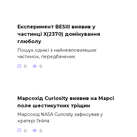
Експеримент BESIII виявив у
частинці X(2370) домінування
глюболу
Пошук однієї з найневловиміших
частинок, передбачених
0
0
Марсохід Curiosity виявив на Марсі
поле шестикутних тріщин
Марсохід NASA Curiosity зафіксував у
кратері Гейла
0
0