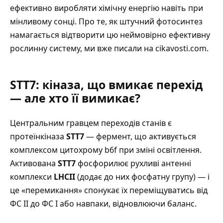
ефективно виробляти хімічну енергію навіть при
мінливому сонці.
Про те, як штучний фотосинтез
намагається відтворити цю неймовірно ефективну
рослинну систему, ми вже писали на cikavosti.com
.
STT7: кіназа, що вмикає перехід
— але хто її вимикає?
Центральним гравцем переходів станів є
протеїнкіназа
STT7
— фермент, що активується
комплексом цитохрому b6f при зміні освітлення.
Активована
STT7
фосфорилює рухливі антенні
комплекси
LHCII
(додає до них фосфатну групу) — і
це «перемикання» спонукає їх переміщуватись від
ФС II до ФС I або навпаки, відновлюючи баланс.