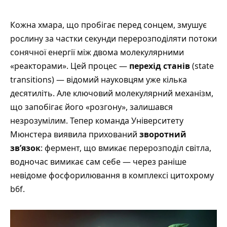
Кожна хмара, що пробігає перед сонцем, змушує
рослину за частки секунди перерозподіляти потоки
сонячної енергії між двома молекулярними
«реакторами». Цей процес —
перехід станів
(state
transitions) — відомий науковцям уже кілька
десятиліть. Але ключовий молекулярний механізм,
що запобігає його «розгону», залишався
незрозумілим. Тепер команда Університету
Мюнстера виявила прихований
зворотний
зв’язок
: фермент, що вмикає перерозподіл світла,
водночас вимикає сам себе — через раніше
невідоме фосфорилювання в комплексі цитохрому
b6f.