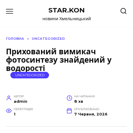
Перейти
STAR.KON
до
вмісту
новини Хмельницький
ГОЛОВНА
»
UNCATEGORIZED
Прихований вимикач
фотосинтезу знайдений у
водорості
UNCATEGORIZED
АВТОР
НА ЧИТАННЯ
admin
8 хв
ПЕРЕГЛЯДІВ
ОПУБЛІКОВАНО
1
7 Червня, 2026