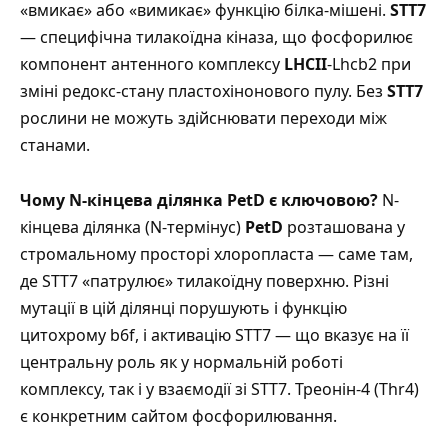
«вмикає» або «вимикає» функцію білка-мішені.
STT7
— специфічна тилакоїдна кіназа, що фосфорилює
компонент антенного комплексу
LHCII
-Lhcb2 при
зміні редокс-стану пластохінонового пулу. Без
STT7
рослини не можуть здійснювати переходи між
станами.
Чому N-кінцева ділянка PetD є ключовою?
N-
кінцева ділянка (N-термінус)
PetD
розташована у
стромальному просторі хлоропласта — саме там,
де STT7 «патрулює» тилакоїдну поверхню. Різні
мутації в цій ділянці порушують і функцію
цитохрому b6f, і активацію STT7 — що вказує на її
центральну роль як у нормальній роботі
комплексу, так і у взаємодії зі STT7. Треонін-4 (Thr4)
є конкретним сайтом фосфорилювання.