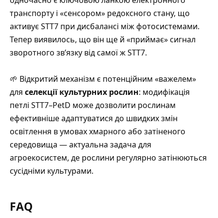
одночасно є ключовою ланкою електронного
транспорту і «сенсором» редоксного стану, що
активує STT7 при дисбалансі між фотосистемами
.
Тепер виявилось, що він ще й «приймає» сигнал
зворотного зв’язку від самої ж STT7.
🌱 Відкритий механізм є потенційним «важелем»
для
селекції культурних рослин
:
модифікація
петлі STT7–PetD може дозволити рослинам
ефективніше адаптуватися до швидких змін
освітлення в умовах хмарного або затіненого
середовища — актуальна задача для
агроекосистем, де рослини регулярно затінюються
сусідніми культурами
.
FAQ