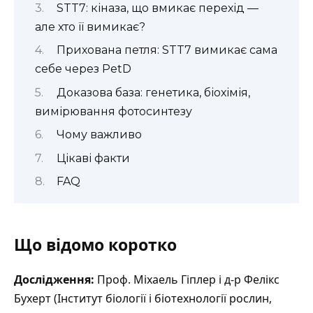
STT7: кіназа, що вмикає перехід —
але хто її вимикає?
Прихована петля: STT7 вимикає сама
себе через PetD
Доказова база: генетика, біохімія,
вимірювання фотосинтезу
Чому важливо
Цікаві факти
FAQ
Що відомо коротко
Дослідження:
Проф. Міхаель Гіплер і д-р Фелікс
Бухерт (Інститут біології і біотехнології рослин,