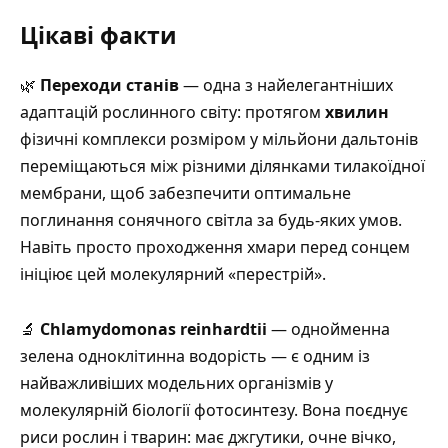
Цікаві факти
🌿
Переходи станів
— одна з найелегантніших
адаптацій рослинного світу: протягом
хвилин
фізичні комплекси розміром у мільйони дальтонів
переміщаються між різними ділянками тилакоїдної
мембрани, щоб забезпечити оптимальне
поглинання сонячного світла за будь-яких умов.
Навіть просто проходження хмари перед сонцем
ініціює цей молекулярний «перестрій»
.
🔬
Chlamydomonas reinhardtii
— однойменна
зелена одноклітинна водорість — є одним із
найважливіших модельних організмів у
молекулярній біології фотосинтезу.
Вона поєднує
риси рослин і тварин: має джгутики, очне вічко,