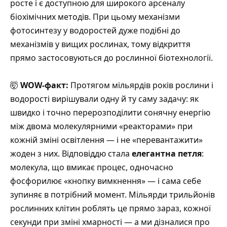
росте і є доступною для широкого арсеналу
біохімічних методів. При цьому механізми
фотосинтезу у водоростей дуже подібні до
механізмів у вищих рослинах, тому відкриття
прямо застосовуються до рослинної біотехнології.
🤯
WOW-факт:
Протягом мільярдів років рослини і
водорості вирішували одну й ту саму задачу: як
швидко і точно перерозподілити сонячну енергію
між двома молекулярними «реакторами» при
кожній зміні освітлення — і не «перевантажити»
жоден з них. Відповіддю стала
елегантна петля
:
молекула, що вмикає процес, одночасно
фосфорилює «кнопку вимкнення» — і сама себе
зупиняє в потрібний момент. Мільярди трильйонів
рослинних клітин роблять це прямо зараз, кожної
секунди при зміні хмарності — а ми дізналися про