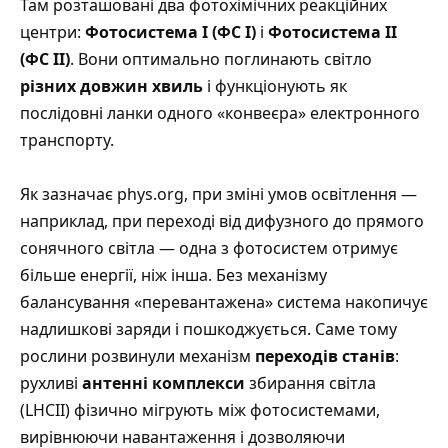
Там розташовані два фотохімічних реакційних
центри:
Фотосистема I (ФС I)
і
Фотосистема II
(ФС II)
. Вони оптимально поглинають світло
різних довжин хвиль
і функціонують як
послідовні ланки одного «конвеєра» електронного
транспорту.
Як зазначає phys.org
, при зміні умов освітлення —
наприклад, при переході від дифузного до прямого
сонячного світла — одна з фотосистем отримує
більше енергії, ніж інша. Без механізму
балансування «перевантажена» система накопичує
надлишкові заряди і пошкоджується. Саме тому
рослини розвинули механізм
переходів станів
:
рухливі
антенні комплекси
збирання світла
(LHCII) фізично мігрують між фотосистемами,
вирівнюючи навантаження і дозволяючи