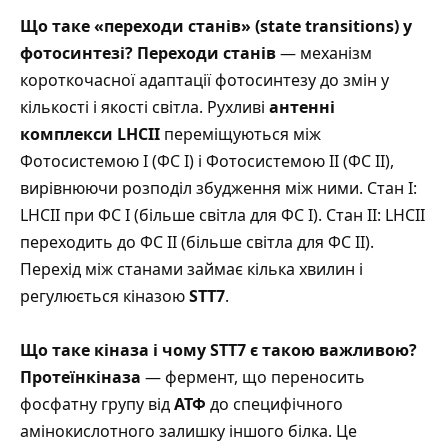
Що таке «переходи станів» (state transitions) у
фотосинтезі?
Переходи станів
— механізм
короткочасної адаптації фотосинтезу до змін у
кількості і якості світла. Рухливі
антенні
комплекси LHCII
переміщуються між
Фотосистемою I (ФС I) і Фотосистемою II (ФС II),
вирівнюючи розподіл збудження між ними. Стан I:
LHCII при ФС I (більше світла для ФС I). Стан II: LHCII
переходить до ФС II (більше світла для ФС II).
Перехід між станами займає кілька хвилин і
регулюється кіназою
STT7
.
Що таке кіназа і чому STT7 є такою важливою?
Протеїнкіназа
— фермент, що переносить
фосфатну групу від
АТФ
до специфічного
амінокислотного залишку іншого білка. Це