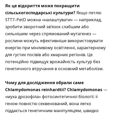
Як це відкриття може покращити
сільськогосподарські культури?
Якщо петлю
STT7–PetD можна «налаштувати» — наприклад,
зробити зворотний зв’язок слабшим або
сильнішим через спрямований мутагенез —
рослини можуть ефективніше використовувати
енергію при мінливому освітленні, характерному
для густих посівів або хмарних регіонів. Це
потенційно підвищує врожайність культур без
генетичного втручання в основний метаболізм.
Чому для дослідження обрали саме
Chlamydomonas reinhardtii?
Chlamydomonas
—
«муха дрозофіла» фотосинтетичної біології: її
геном повністю секвенований, вона легко
піддається генетичним маніпуляціям, швидко