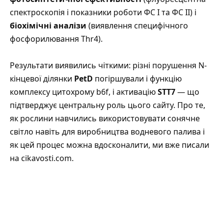
спектроскопія і показники роботи ФС I та ФС II) і
біохімічні аналізи
(виявлення специфічного
фосфорилювання Thr4).
Результати виявились чіткими: різні порушення N-
кінцевої ділянки
PetD
погіршували і функцію
комплексу цитохрому b6f, і активацію
STT7
— що
підтверджує центральну роль цього сайту.
Про те,
як рослини навчились використовувати сонячне
світло навіть для виробництва водневого палива і
як цей процес можна вдосконалити, ми вже писали
на cikavosti.com
.