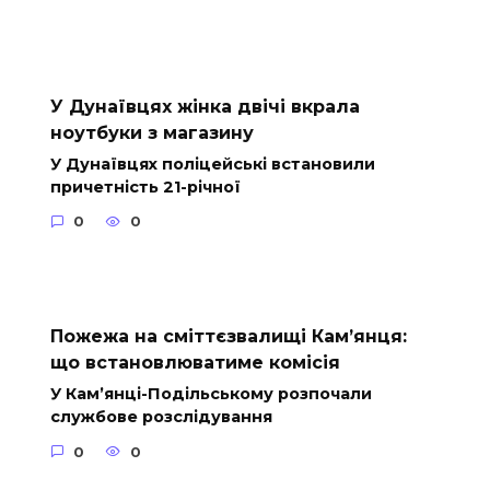
У Дунаївцях жінка двічі вкрала
ноутбуки з магазину
У Дунаївцях поліцейські встановили
причетність 21-річної
0
0
Пожежа на сміттєзвалищі Кам’янця:
що встановлюватиме комісія
У Кам’янці-Подільському розпочали
службове розслідування
0
0