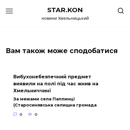
Перейти
STAR.KON
до
вмісту
новини Хмельницький
Вам також може сподобатися
Вибухонебезпечний предмет
виявили на полі під час жнив на
Хмельниччині
За межами села Паплинці
(Старосинявська селищна громада
0
0