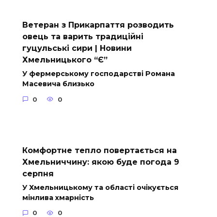
Ветеран з Прикарпаття розводить
овець та варить традиційні
гуцульські сири | Новини
Хмельницького “Є”
У фермерському господарстві Романа
Масевича близько
0
0
Комфортне тепло повертається на
Хмельниччину: якою буде погода 9
серпня
У Хмельницькому та області очікується
мінлива хмарність
0
0