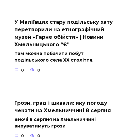
У Маліївцях стару подільську хату
перетворили на етнографічний
музей «Гарне обійстя» | Новини
Хмельницького “Є”
Там можна побачити побут
подільського села ХХ століття.
0
0
Грози, град і шквали: яку погоду
чекати на Хмельниччині 8 серпня
Вночі 8 серпня на Хмельниччині
вируватимуть грози
0
0