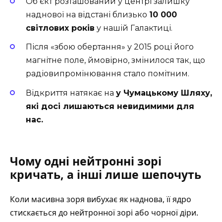
Обʼєкт розташований у центрі залишку
наднової на відстані близько
10 000
світлових років
у нашій Галактиці.
Після «збою обертання» у 2015 році його
магнітне поле, ймовірно, змінилося так, що
радіовипромінювання стало помітним.
Відкриття натякає на
у Чумацькому Шляху,
які досі лишаються невидимими для
нас.
Чому одні нейтронні зорі
кричать, а інші лише шепочуть
Коли масивна зоря вибухає як наднова, її ядро
стискається до нейтронної зорі або чорної діри.