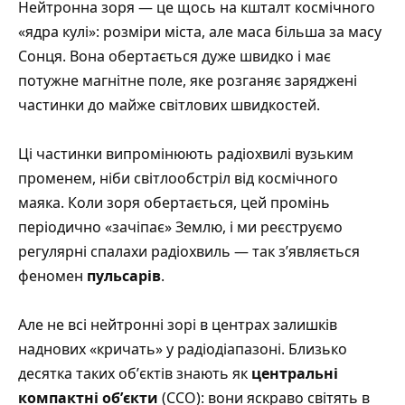
Нейтронна зоря — це щось на кшталт космічного
«ядра кулі»: розміри міста, але маса більша за масу
Сонця. Вона обертається дуже швидко і має
потужне магнітне поле, яке розганяє заряджені
частинки до майже світлових швидкостей.
Ці частинки випромінюють радіохвилі вузьким
променем, ніби світлообстріл від космічного
маяка. Коли зоря обертається, цей промінь
періодично «зачіпає» Землю, і ми реєструємо
регулярні спалахи радіохвиль — так зʼявляється
феномен
пульсарів
.
Але не всі нейтронні зорі в центрах залишків
наднових «кричать» у радіодіапазоні. Близько
десятка таких обʼєктів знають як
центральні
компактні обʼєкти
(CCO): вони яскраво світять в