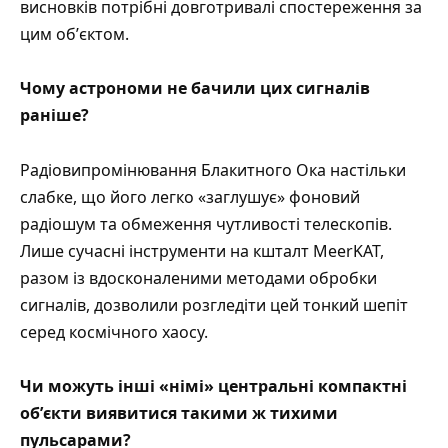
висновків потрібні довготривалі спостереження за
цим обʼєктом.
Чому астрономи не бачили цих сигналів
раніше?
Радіовипромінювання Блакитного Ока настільки
слабке, що його легко «заглушує» фоновий
радіошум та обмеження чутливості телескопів.
Лише сучасні інструменти на кшталт MeerKAT,
разом із вдосконаленими методами обробки
сигналів, дозволили розгледіти цей тонкий шепіт
серед космічного хаосу.
Чи можуть інші «німі» центральні компактні
обʼєкти виявитися такими ж тихими
пульсарами?