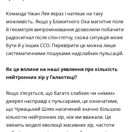
Команда Чжан Лея якраз і натякає на таку
можливість. Якщо у Блакитного Ока магнітне поле
й геометрія випромінювання дозволили побачити
радіосигнал після спін-глітчу, схожа ситуація може
бути й у інших CCO. Перевірити це можна лише
систематичними пошуками надслабких пульсацій.
Як це вплине на наші уявлення про кількість
нейтронних зір у Галактиці?
Якщо зʼясується, що багато слабких чи «німих»
джерел насправді є пульсарами, це означатиме,
що Чумацький Шлях насичений значно більшою
кількістю нейтронних зір, ніж ми вважали. Це
змінить моделі еволюції масивних зір, частоти