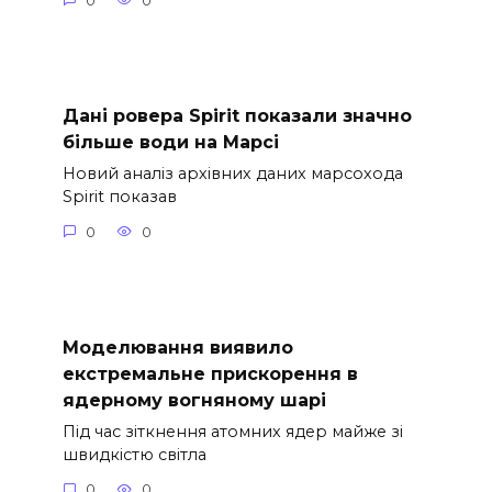
0
0
Дані ровера Spirit показали значно
більше води на Марсі
Новий аналіз архівних даних марсохода
Spirit показав
0
0
Моделювання виявило
екстремальне прискорення в
ядерному вогняному шарі
Під час зіткнення атомних ядер майже зі
швидкістю світла
0
0