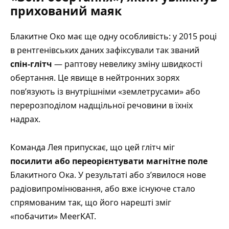
прихований маяк
Блакитне Око має ще одну особливість: у 2015 році
в рентгенівських даних зафіксували так званий
спін-глітч
— раптову невелику зміну швидкості
обертання. Це явище в нейтронних зорях
повʼязують із внутрішніми «землетрусами» або
перерозподілом надщільної речовини в їхніх
надрах.
Команда Лея припускає, що цей глітч міг
посилити або переорієнтувати магнітне поле
Блакитного Ока. У результаті або зʼявилося нове
радіовипромінювання, або вже існуюче стало
спрямованим так, що його нарешті зміг
«побачити» MeerKAT.