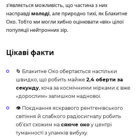
зʼявляється можливість, що частина з них
насправді
молоді
, але природно тихі, як Блакитне
Око. Тобто ми могли хибно оцінювати «вік» цілої
популяції нейтронних зір.
Цікаві факти
🌀 Блакитне Око обертається настільки
швидко, що робить майже
2,4 оберти за
секунду
, хоча за космічними мірками є вже
«дорослим» залишком наднової.
👁 Поєднання яскравого рентгенівського
світіння й слабкого радіосигналу робить
обʼєкт схожим на
сяюче око
у центрі
туманності з уламків вибуху.