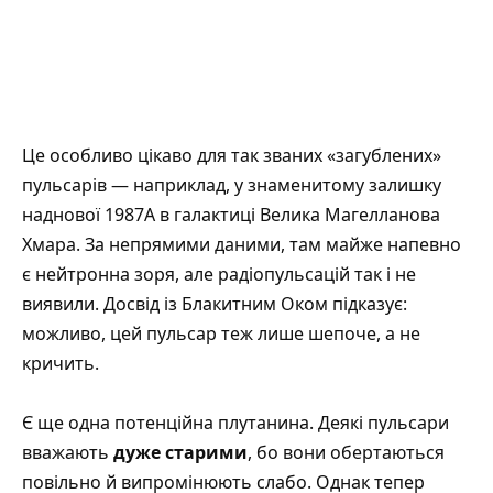
Це особливо цікаво для так званих «загублених»
пульсарів — наприклад, у знаменитому залишку
наднової 1987A в галактиці Велика Магелланова
Хмара. За непрямими даними, там майже напевно
є нейтронна зоря, але радіопульсацій так і не
виявили. Досвід із Блакитним Оком підказує:
можливо, цей пульсар теж лише шепоче, а не
кричить.
Є ще одна потенційна плутанина. Деякі пульсари
вважають
дуже старими
, бо вони обертаються
повільно й випромінюють слабо. Однак тепер