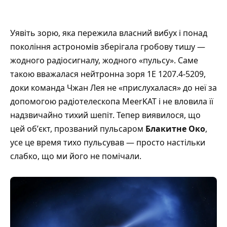
Уявіть зорю, яка пережила власний вибух і понад
покоління астрономів зберігала гробову тишу —
жодного радіосигналу, жодного «пульсу». Саме
такою вважалася нейтронна зоря 1E 1207.4-5209,
доки команда Чжан Лея не «прислухалася» до неї за
допомогою радіотелескопа MeerKAT і не вловила її
надзвичайно тихий шепіт. Тепер виявилося, що
цей обʼєкт, прозваний пульсаром
Блакитне Око
,
усе це время тихо пульсував — просто настільки
слабко, що ми його не помічали.