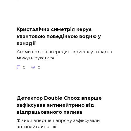
Кристалічна симетрія керує
квантовою поведінкою водню у
ванадії
Атоми водню всередині кристалу ванадію
можуть рухатися
0
0
Детектор Double Chooz вперше
зафіксував антинейтрино від
відпрацьованого палива
Фізики вперше напряму зафіксували
антинейтрино, які