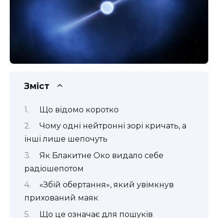
Зміст
Що відомо коротко
Чому одні нейтронні зорі кричать, а
інші лише шепочуть
Як Блакитне Око видало себе
радіошепотом
«Збій обертання», який увімкнув
прихований маяк
Що це означає для пошуків