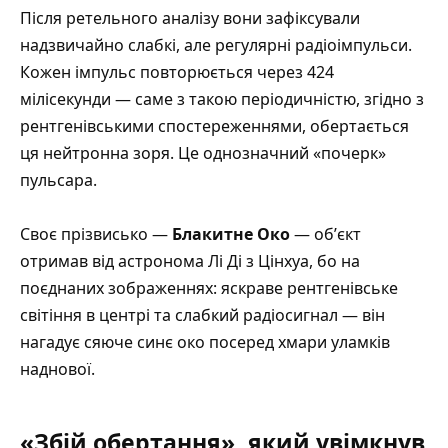
Після ретельного аналізу вони зафіксували
надзвичайно слабкі, але регулярні радіоімпульси.
Кожен імпульс повторюється через 424
мілісекунди — саме з такою періодичністю, згідно з
рентгенівськими спостереженнями, обертається
ця нейтронна зоря. Це однозначний «почерк»
пульсара.
Своє прізвисько —
Блакитне Око
— обʼєкт
отримав від астронома Лі Ді з Цінхуа, бо на
поєднаних зображеннях: яскраве рентгенівське
світіння в центрі та слабкий радіосигнал — він
нагадує сяюче синє око посеред хмари уламків
наднової.
«Збій обертання», який увімкнув