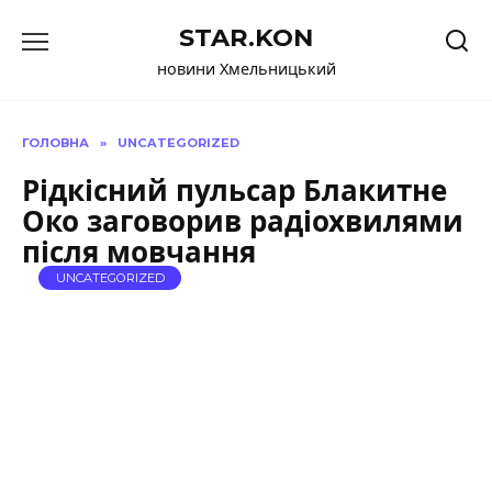
Перейти
STAR.KON
до
вмісту
новини Хмельницький
ГОЛОВНА
»
UNCATEGORIZED
Рідкісний пульсар Блакитне
Око заговорив радіохвилями
після мовчання
UNCATEGORIZED