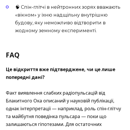
🧠 Спін-глітчі в нейтронних зорях вважають
«вікном» у їхню надщільну внутрішню
будову, яку неможливо відтворити в
жодному земному експерименті.
FAQ
Це відкриття вже підтверджене, чи це лише
попередні дані?
Факт виявлення слабких радіопульсацій від
Блакитного Ока описаний у науковій публікації,
однак інтерпретації — наприклад, роль спін-глітчу
та майбутня поведінка пульсара — поки що
залишаються гіпотезами. Для остаточних