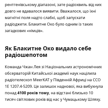
рентгенівському діапазоні, зате радіохвиль від них
довго не вдавалося виявити. Вважалося, що їхні
магнітні поля надто слабкі, щоб запускати
радіоджети. Блакитне Око було одним із таких
загадкових «німців».
Як Блакитне Око видало себе
радіошепотом
Команда Чжан Лея зі Національних астрономічних
обсерваторій Китайської академії наук націлила
радіотелескоп MeerKAT у Південній Африці на CCO
1E 1207.4-5209. Це залишок наднової, яка вибухнула
понад
4100 років тому
, на відстані близько 10
тисяч світлових років від нас у Чумацькому Шляху.