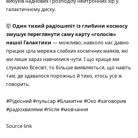
вибухів наднових і розподілу нейтронних зір у
галактичному диску.
🤯
Один тихий радіошепіт із глибини космосу
змушує переглянути саму карту «голосів»
нашої Галактики
— можливо, навколо нас давно
працює ціла мережа слабких космічних маяків, які
ми лише зараз навчилися чути. І що краще ми
слухаємо Всесвіт, то більше виявляється, що навіть
там, де здавалося порожньо й тихо, хтось усе ж
говорить.
#Рідкісний #пульсар #Блакитне #Око #заговорив
#радіохвилями #після #мовчання
Source link