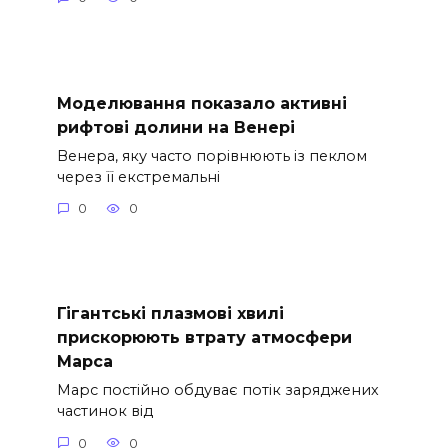
Моделювання показало активні
рифтові долини на Венері
Венера, яку часто порівнюють із пеклом
через її екстремальні
0
0
Гігантські плазмові хвилі
прискорюють втрату атмосфери
Марса
Марс постійно обдуває потік заряджених
частинок від
0
0