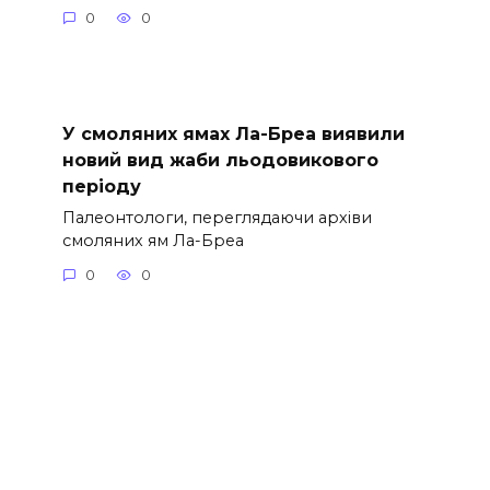
0
0
У смоляних ямах Ла-Бреа виявили
новий вид жаби льодовикового
періоду
Палеонтологи, переглядаючи архіви
смоляних ям Ла-Бреа
0
0