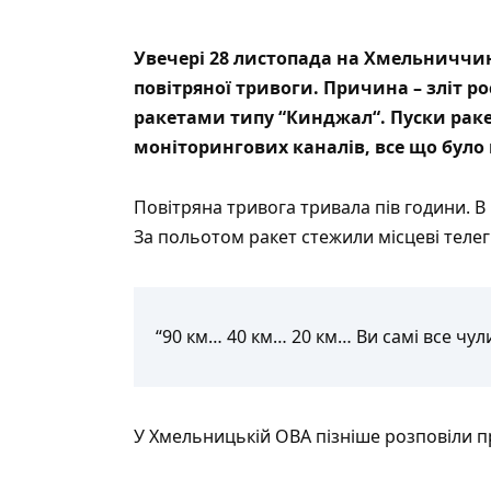
Увечері 28 листопада на Хмельниччині,
повітряної тривоги. Причина – зліт
ро
ракетами типу “
Кинджал
“. Пуски рак
моніторингових каналів, все що було 
Повітряна тривога тривала пів години. В
За польотом ракет стежили місцеві теле
“90 км… 40 км… 20 км… Ви самі все чули
У Хмельницькій ОВА пізніше
розповіли
пр