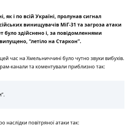
 як і по всій Україні, пролунав сигнал
сійських винищувачів МіГ-31
та загроза атаки
ет було здійснено і, за повідомленнями
випущено, “летіло на Старкон”.
 цей час на Хмельниччині було чутно звуки вибухів.
грам-канали та коментували приблизно так:
”.
о наслідки повітряної атаки так: