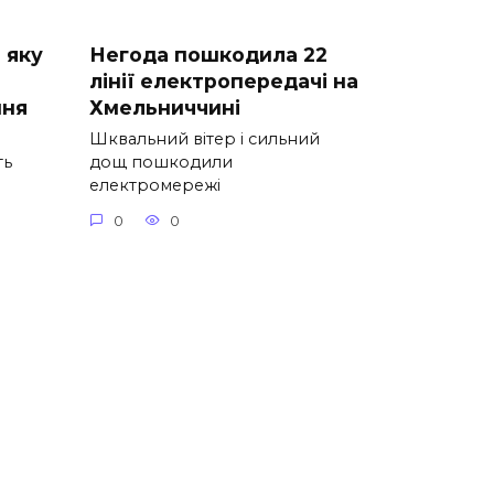
: яку
Негода пошкодила 22
лінії електропередачі на
пня
Хмельниччині
Шквальний вітер і сильний
ть
дощ пошкодили
електромережі
0
0