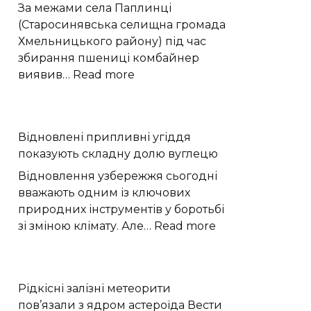
історії
За межами села Паплинці
Європи
(Старосинявська селищна громада
Хмельницького району) під час
збирання пшениці комбайнер
:
виявив…
Read more
Вибухонебезпечний
предмет
виявили
Відновлені припливні угіддя
на
показують складну долю вуглецю
полі
під
Відновлення узбережжя сьогодні
час
вважають одним із ключових
жнив
природних інструментів у боротьбі
на
:
зі зміною клімату. Але…
Read more
Хмельниччині
Відновлені
припливні
угіддя
Рідкісні залізні метеорити
показують
пов’язали з ядром астероїда Вести
складну