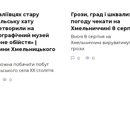
аліївцях стару
Грози, град і шквали
ільську хату
погоду чекати на
етворили на
Хмельниччині 8 сер
ографічний музей
Вночі 8 серпня на
не обійстя» |
Хмельниччині вируватиму
ини Хмельницького
грози
0
0
можна побачити побут
ьського села ХХ століття.
0