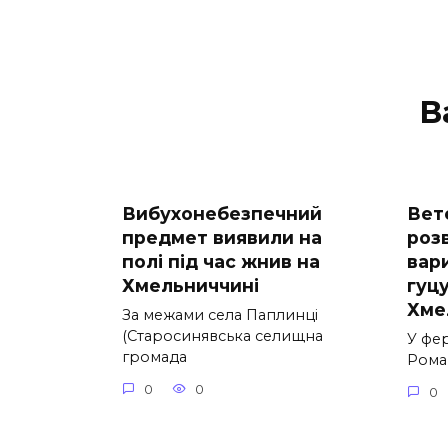
В
Вибухонебезпечний
Вет
предмет виявили на
роз
полі під час жнив на
вар
Хмельниччині
гуцу
Хме
За межами села Паплинці
(Старосинявська селищна
У фе
громада
Рома
0
0
0