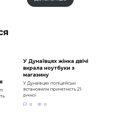
ся
У Дунаївцях жінка двічі
вкрала ноутбуки з
магазину
я
У Дунаївцях поліцейські
встановили причетність 21-
ті
річної
сть
0
0