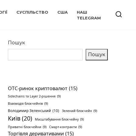
ГІЇ
СУСПІЛЬСТВО
США
НАШ
TELEGRAM
Пошук
Пошук
OTC-ринок криптовалют
(15)
Sidechains та Layer 2-рішення
(9)
Взаємодія блокчейнів
(9)
Володимир Зеленський
(10)
Зелений блокчейн
(9)
Київ
(20)
Масштабування блокчейну
(9)
Приватні блокчейни
(9)
Смарт-контракти
(9)
Торгівля деривативами
(15)