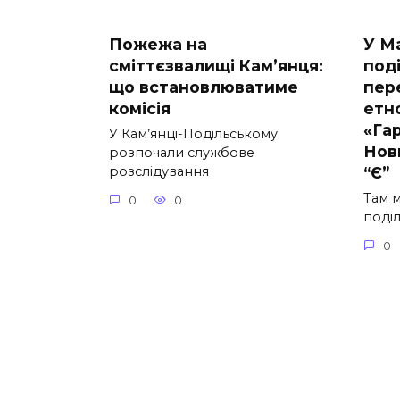
Пожежа на
У М
сміттєзвалищі Кам’янця:
под
що встановлюватиме
пер
комісія
етн
«Гар
У Кам’янці-Подільському
Нов
розпочали службове
“Є”
розслідування
Там 
0
0
поділ
0