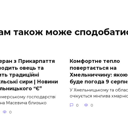
ам також може сподобати
еран з Прикарпаття
Комфортне тепло
водить овець та
повертається на
ить традиційні
Хмельниччину: якою
льські сири | Новини
буде погода 9 серпн
льницького “Є”
У Хмельницькому та облас
очікується мінлива хмарні
рмерському господарстві
на Масевича близько
0
0
0