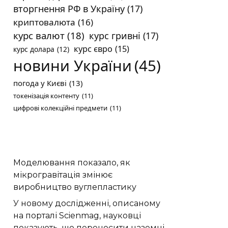
вторгнення РФ в Україну
(17)
криптовалюта
(16)
курс валют
(18)
курс гривні
(17)
курс євро
(15)
курс долара
(12)
новини України
(45)
погода у Києві
(13)
токенізація контенту
(11)
цифрові колекційні предмети
(11)
Моделювання показало, як
мікрогравітація змінює
виробництво вуглепластику
У новому дослідженні, описаному
на порталі Scienmag, науковці
показують, що переносити наземні