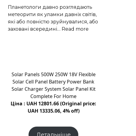
долю
Планетологи давно розглядають
вуглецю
метеорити як уламки давніх світів,
які або повністю зруйнувалися, або
:
заховані всередині…
Read more
Рідкісні
залізні
метеорити
пов’язали
з
ядром
Solar Panels 500W 250W 18V Flexible
астероїда
Solar Cell Panel Battery Power Bank
Вести
Solar Charger System Solar Panel Kit
Complete For Home
Ціна : UAH 12801.66 (Original price:
UAH 13335.06, 4% off)
Детальніше