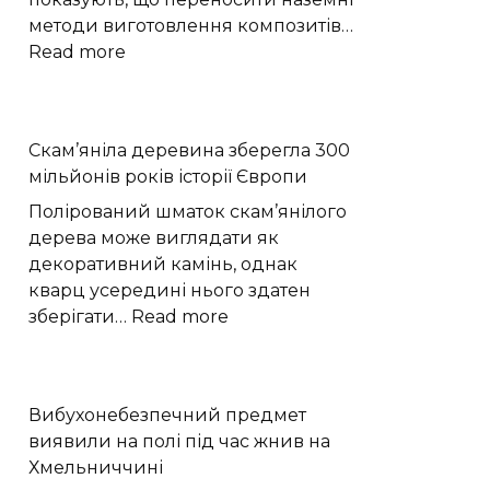
методи виготовлення композитів…
:
Read more
Моделювання
показало,
як
Скам’яніла деревина зберегла 300
мікрогравітація
мільйонів років історії Європи
змінює
виробництво
Полірований шматок скам’янілого
вуглепластику
дерева може виглядати як
декоративний камінь, однак
кварц усередині нього здатен
:
зберігати…
Read more
Скам’яніла
деревина
зберегла
Вибухонебезпечний предмет
300
виявили на полі під час жнив на
мільйонів
Хмельниччині
років