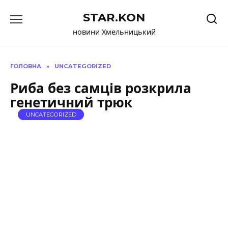
Перейти
STAR.KON
до
вмісту
новини Хмельницький
ГОЛОВНА
»
UNCATEGORIZED
Риба без самців розкрила
генетичний трюк
UNCATEGORIZED