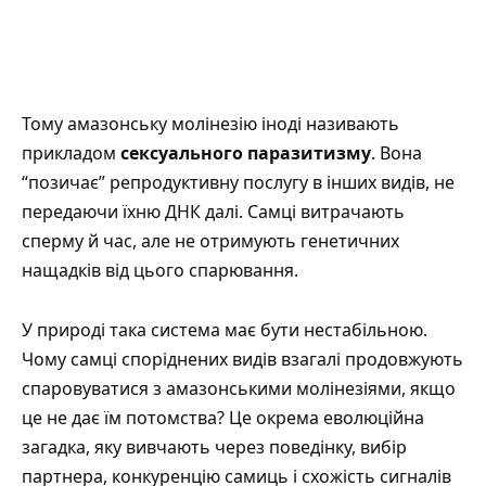
Тому амазонську молінезію іноді називають
прикладом
сексуального паразитизму
. Вона
“позичає” репродуктивну послугу в інших видів, не
передаючи їхню ДНК далі. Самці витрачають
сперму й час, але не отримують генетичних
нащадків від цього спарювання.
У природі така система має бути нестабільною.
Чому самці споріднених видів взагалі продовжують
спаровуватися з амазонськими молінезіями, якщо
це не дає їм потомства? Це окрема еволюційна
загадка, яку вивчають через поведінку, вибір
партнера, конкуренцію самиць і схожість сигналів