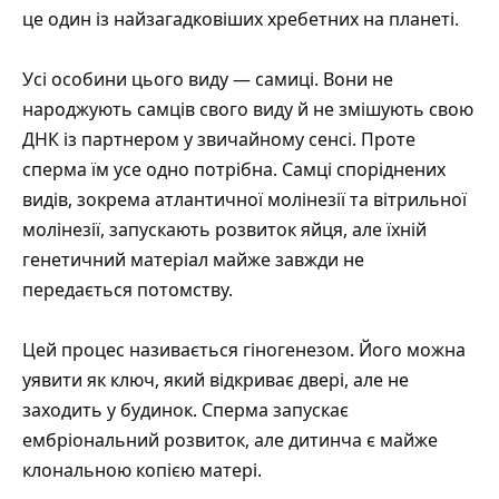
це один із найзагадковіших хребетних на планеті.
Усі особини цього виду — самиці. Вони не
народжують самців свого виду й не змішують свою
ДНК із партнером у звичайному сенсі. Проте
сперма їм усе одно потрібна. Самці споріднених
видів, зокрема атлантичної молінезії та вітрильної
молінезії, запускають розвиток яйця, але їхній
генетичний матеріал майже завжди не
передається потомству.
Цей процес називається
гіногенезом
. Його можна
уявити як ключ, який відкриває двері, але не
заходить у будинок. Сперма запускає
ембріональний розвиток, але дитинча є майже
клональною копією матері.