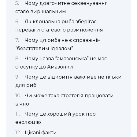
Чому довгочитне секвенування
стало вирішальним
Як клональна риба зберігає
переваги статевого розмноження
Чому ця риба не є справжнім
“безстатевим ідеалом”
Чому назва “амазонська” не має
стосунку до Амазонки
Чому це відкриття важливе не тільки
для риб
Чи може така стратегія працювати
вічно
Чому це хороший урок про
еволюцію
Цікаві факти