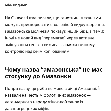
між видами.
На Cikavosti вже писали, що
генетичні механізми
можуть прискорювати еволюцію й видоутворення
,
і амазонська молінезія показує інший бік цієї теми:
іноді не новий вид “перемагає” через активне
змішування генів, а виживає завдяки точному
контролю над їхнім копіюванням.
Чому назва “амазонська” не має
стосунку до Амазонки
Попри назву, ця риба не живе в річці Амазонці. Її
назвали на честь міфологічних амазонок —
легендарного народу жінок-воїтельок із
давньогрецьких міфів.