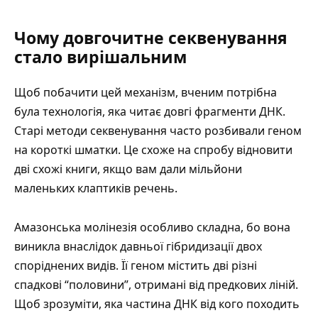
Чому довгочитне секвенування
стало вирішальним
Щоб побачити цей механізм, вченим потрібна
була технологія, яка читає довгі фрагменти ДНК.
Старі методи секвенування часто розбивали геном
на короткі шматки. Це схоже на спробу відновити
дві схожі книги, якщо вам дали мільйони
маленьких клаптиків речень.
Амазонська молінезія особливо складна, бо вона
виникла внаслідок давньої гібридизації двох
споріднених видів. Її геном містить дві різні
спадкові “половини”, отримані від предкових ліній.
Щоб зрозуміти, яка частина ДНК від кого походить