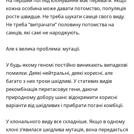
На перший погляд клонування має переваги. Якщо
кожна особина може давати потомство, популяція
росте швидше. Не треба шукати самця свого виду.
Не треба “витрачати” половину потомства на
самців, які самі не народжують.
Але є велика проблема: мутації.
У будь-якому геномі постійно виникають випадкові
помилки. Деякі нейтральні, деякі корисні, але
багато з них трохи шкідливі. У статевих видів
рекомбінація перетасовує гени, даючи
природному добору шанс відокремити корисні
варіанти від шкідливих і прибрати погані комбіції.
У клонального виду все складніше. Якщо в одному
клоні з’явилася шкідлива мутація, вона передається