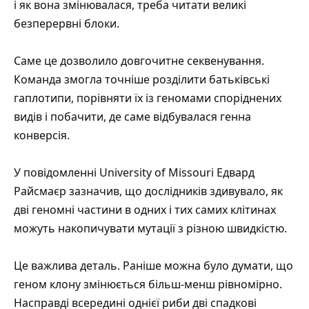
і як вона змінювалася, треба читати великі
безперервні блоки.
Саме це дозволило
довгочитне секвенування
.
Команда змогла точніше розділити батьківські
гаплотипи, порівняти їх із геномами споріднених
видів і побачити, де саме відбувалася генна
конверсія.
У повідомленні
University of Missouri
Едвард
Райсмаєр зазначив, що дослідників здивувало, як
дві геномні частини в одних і тих самих клітинах
можуть накопичувати мутації з різною швидкістю.
Це важлива деталь. Раніше можна було думати, що
геном клону змінюється більш-менш рівномірно.
Насправді всередині однієї риби дві спадкові