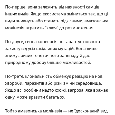
По-перше, вона залежить від наявності самців
інших видів. Якщо екосистема зміниться так, що ці
види зникнуть або стануть рідкісними, амазонська
молінезія втратить “ключ” до розмноження.
По-друге, генна конверсія не гарантує повного
захисту від усіх шкідливих мутацій. Вона лише
знижує ризик генетичного занепаду й дає
природному добору більше можливостей.
По-третє, клональність обмежує реакцію на нові
хвороби, паразитів або різкі зміни середовища.
Якщо всі особини надто схожі, загроза, яка вражає
одну, може вразити багатьох.
Тобто амазонська молінезія — не “досконалий вид