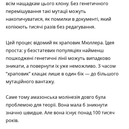
всім нащадкам цього клону. Без генетичного
перемішування такі мутації можуть
накопичуватися, як помилки в документі, який
копіюють тисячі разів без редагування.
Цей процес відомий як
храповик Мюллера
. Ідея
проста: у безстатевих популяціях найменш
пошкоджені генетичні лінії можуть випадково
зникати, а повернути їх уже неможливо. З часом
“храповик” клацає лише в один бік — до більшого
мутаційного вантажу.
Саме тому амазонська молінезія довго була
проблемою для теорії. Вона мала б зникнути
значно швидше. Але вона існує понад 100 тисяч
років.