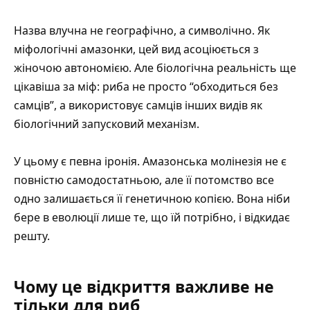
Назва влучна не географічно, а символічно. Як
міфологічні амазонки, цей вид асоціюється з
жіночою автономією. Але біологічна реальність ще
цікавіша за міф: риба не просто “обходиться без
самців”, а використовує самців інших видів як
біологічний запусковий механізм.
У цьому є певна іронія. Амазонська молінезія не є
повністю самодостатньою, але її потомство все
одно залишається її генетичною копією. Вона ніби
бере в еволюції лише те, що їй потрібно, і відкидає
решту.
Чому це відкриття важливе не
тільки для риб