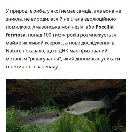
У природі є риба, у якої немає самців, але вона не
зникла, не виродилася й не стала еволюційною
помилкою. Амазонська молінезія, або
Poecilia
formosa
, понад 100 тисяч років розмножується
майже як живий ксерокс, а нове дослідження в
Nature
показало, що її ДНК має прихований
механізм “редагування”, який допомагає уникати
генетичного занепаду.