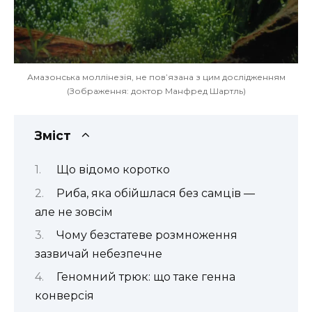
Амазонська моллінезія, не пов’язана з цим дослідженням
(Зображення: доктор Манфред Шартль)
Зміст
Що відомо коротко
Риба, яка обійшлася без самців —
але не зовсім
Чому безстатеве розмноження
зазвичай небезпечне
Геномний трюк: що таке генна
конверсія