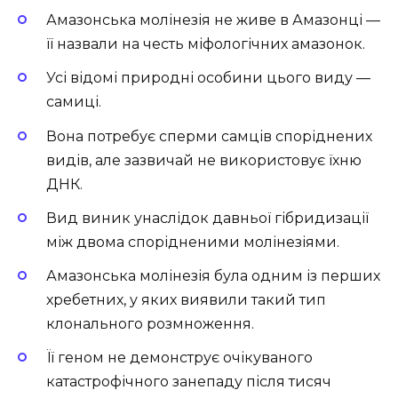
Амазонська молінезія не живе в Амазонці —
її назвали на честь міфологічних амазонок.
Усі відомі природні особини цього виду —
самиці.
Вона потребує сперми самців споріднених
видів, але зазвичай не використовує їхню
ДНК.
Вид виник унаслідок давньої гібридизації
між двома спорідненими молінезіями.
Амазонська молінезія була одним із перших
хребетних, у яких виявили такий тип
клонального розмноження.
Її геном не демонструє очікуваного
катастрофічного занепаду після тисяч