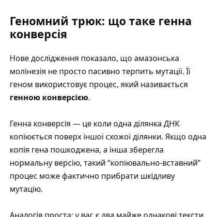
Геномний трюк: що таке генна
конверсія
Нове дослідження показало, що амазонська
молінезія не просто пасивно терпить мутації. Її
геном використовує процес, який називається
генною конверсією
.
Генна конверсія
— це коли одна ділянка ДНК
копіюється поверх іншої схожої ділянки. Якщо одна
копія гена пошкоджена, а інша зберегла
нормальну версію, такий “копіювально-вставний”
процес може фактично прибрати шкідливу
мутацію.
Аналогія проста: у вас є два майже однакові тексти.