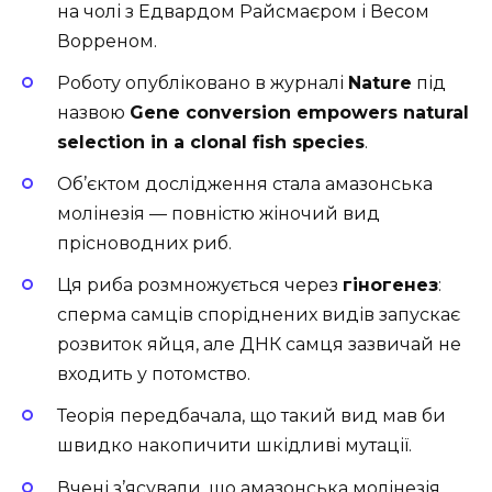
на чолі з Едвардом Райсмаєром і Весом
Ворреном.
Роботу опубліковано в журналі
Nature
під
назвою
Gene conversion empowers natural
selection in a clonal fish species
.
Об’єктом дослідження стала амазонська
молінезія — повністю жіночий вид
прісноводних риб.
Ця риба розмножується через
гіногенез
:
сперма самців споріднених видів запускає
розвиток яйця, але ДНК самця зазвичай не
входить у потомство.
Теорія передбачала, що такий вид мав би
швидко накопичити шкідливі мутації.
Вчені з’ясували, що амазонська молінезія