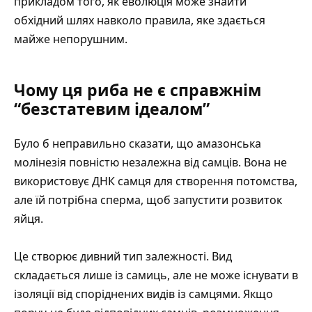
прикладом того, як еволюція може знайти
обхідний шлях навколо правила, яке здається
майже непорушним.
Чому ця риба не є справжнім
“безстатевим ідеалом”
Було б неправильно сказати, що амазонська
молінезія повністю незалежна від самців. Вона не
використовує ДНК самця для створення потомства,
але їй потрібна сперма, щоб запустити розвиток
яйця.
Це створює дивний тип залежності. Вид
складається лише із самиць, але не може існувати в
ізоляції від споріднених видів із самцями. Якщо