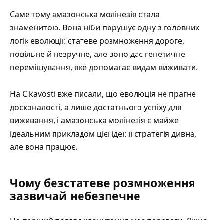
Саме тому амазонська молінезія стала
знаменитою. Вона ніби порушує одну з головних
логік еволюції: статеве розмноження дороге,
повільне й незручне, але воно дає генетичне
перемішування, яке допомагає видам виживати.
На Cikavosti вже писали, що
еволюція не прагне
досконалості, а лише достатнього успіху для
виживання
, і амазонська молінезія є майже
ідеальним прикладом цієї ідеї: її стратегія дивна,
але вона працює.
Чому безстатеве розмноження
зазвичай небезпечне