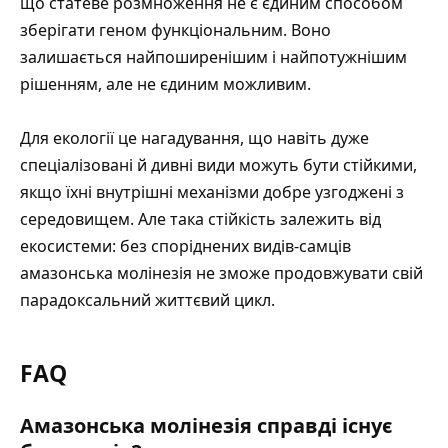
що статеве розмноження не є єдиним способом
зберігати геном функціональним. Воно
залишається найпоширенішим і найпотужнішим
рішенням, але не єдиним можливим.
Для екології це нагадування, що навіть дуже
спеціалізовані й дивні види можуть бути стійкими,
якщо їхні внутрішні механізми добре узгоджені з
середовищем. Але така стійкість залежить від
екосистеми: без споріднених видів-самців
амазонська молінезія не зможе продовжувати свій
парадоксальний життєвий цикл.
FAQ
Амазонська молінезія справді існує