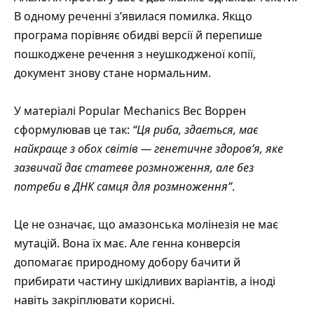
В одному реченні з’явилася помилка. Якщо
програма порівняє обидві версії й перепише
пошкоджене речення з неушкодженої копії,
документ знову стане нормальним.
У матеріалі
Popular Mechanics
Вес Воррен
сформулював це так:
“Ця риба, здається, має
найкраще з обох світів — генетичне здоров’я, яке
зазвичай дає статеве розмноження, але без
потреби в ДНК самця для розмноження”
.
Це не означає, що амазонська молінезія не має
мутацій. Вона їх має. Але генна конверсія
допомагає природному добору бачити й
прибирати частину шкідливих варіантів, а іноді
навіть закріплювати корисні.