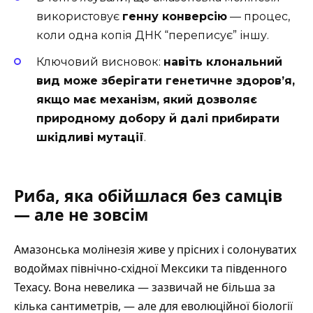
використовує
генну конверсію
— процес,
коли одна копія ДНК “переписує” іншу.
Ключовий висновок:
навіть клональний
вид може зберігати генетичне здоров’я,
якщо має механізм, який дозволяє
природному добору й далі прибирати
шкідливі мутації
.
Риба, яка обійшлася без самців
— але не зовсім
Амазонська молінезія живе у прісних і солонуватих
водоймах північно-східної Мексики та південного
Техасу. Вона невелика — зазвичай не більша за
кілька сантиметрів, — але для еволюційної біології