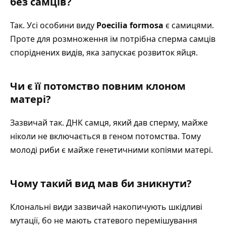
без самців?
Так. Усі особини виду
Poecilia formosa
є самицями.
Проте для розмноження їм потрібна сперма самців
споріднених видів, яка запускає розвиток яйця.
Чи є її потомство повним клоном
матері?
Зазвичай так. ДНК самця, який дав сперму, майже
ніколи не включається в геном потомства. Тому
молоді риби є майже генетичними копіями матері.
Чому такий вид мав би зникнути?
Клональні види зазвичай накопичують шкідливі
мутації, бо не мають статевого перемішування