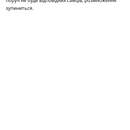
поруч не буде відповідних самців, розмноження
зупиниться.