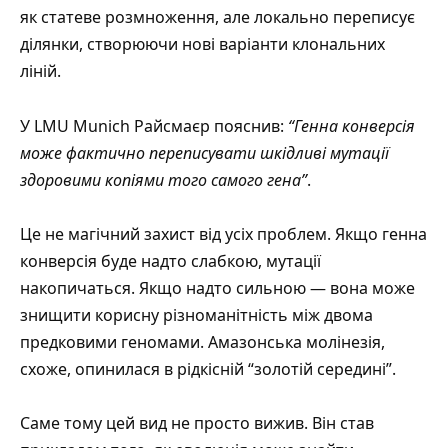
як статеве розмноження, але локально переписує
ділянки, створюючи нові варіанти клональних
ліній.
У
LMU Munich
Райсмаєр пояснив:
“Генна конверсія
може фактично переписувати шкідливі мутації
здоровими копіями того самого гена”
.
Це не магічний захист від усіх проблем. Якщо генна
конверсія буде надто слабкою, мутації
накопичаться. Якщо надто сильною — вона може
знищити корисну різноманітність між двома
предковими геномами. Амазонська молінезія,
схоже, опинилася в рідкісній “золотій середині”.
Саме тому цей вид не просто вижив. Він став