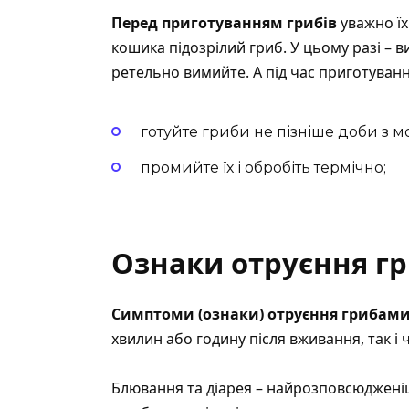
Перед приготуванням грибів
уважно їх
кошика підозрілий гриб. У цьому разі – в
ретельно вимийте. А під час приготуван
готуйте гриби не пізніше доби з м
промийте їх і обробіть термічно;
Ознаки отруєння г
Симптоми (ознаки) отруєння грибам
хвилин або годину після вживання, так і ч
Блювання та діарея – найрозповсюдженіші