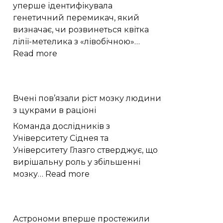
на
уперше ідентифікувала
Хмельниччині
генетичний перемикач, який
8
визначає, чи розвинеться квітка
серпня
лілії-метелика з «лівобічною»…
:
Read more
Генетичний
перемикач
керує
Вчені пов’язали ріст мозку людини
«право-
з цукрами в раціоні
лівою»
формою
Команда дослідників з
квітів
Університету Сіднея та
лілій-
Університету Глазго стверджує, що
метеликів
вирішальну роль у збільшенні
:
мозку…
Read more
Вчені
пов’язали
ріст
Астрономи вперше простежили
мозку