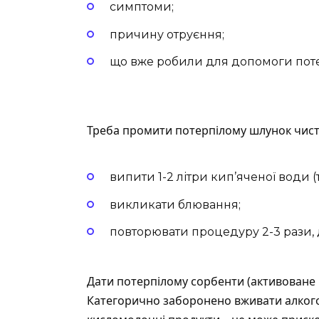
симптоми;
причину отруєння;
що вже робили для допомоги пот
Треба промити потерпілому шлунок чист
випити 1-2 літри кип’яченої води (т
викликати блювання;
повторювати процедуру 2-3 рази, 
Дати потерпілому сорбенти (активоване в
Категорично заборонено вживати алкогол