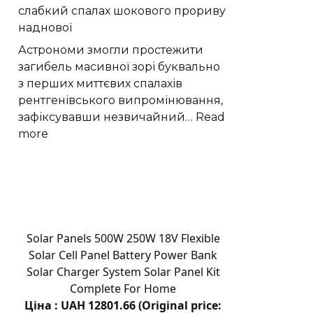
слабкий спалах шокового прориву
людини
наднової
з
цукрами
Астрономи змогли простежити
в
загибель масивної зорі буквально
раціоні
з перших миттєвих спалахів
рентгенівського випромінювання,
зафіксувавши незвичайний…
Read
:
more
Астрономи
вперше
простежили
слабкий
спалах
шокового
Solar Panels 500W 250W 18V Flexible
прориву
Solar Cell Panel Battery Power Bank
наднової
Solar Charger System Solar Panel Kit
Complete For Home
Ціна : UAH 12801.66 (Original price: