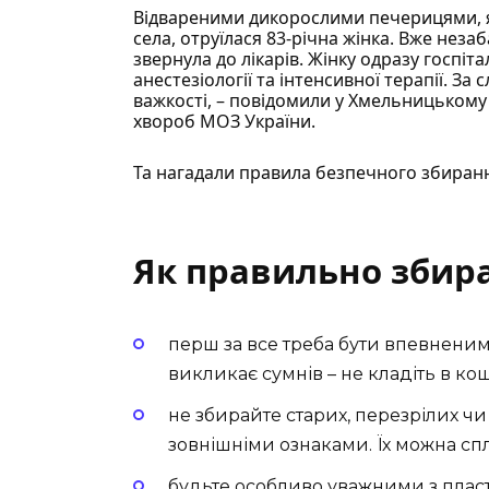
Відвареними дикорослими печерицями, як
села, отруїлася 83-річна жінка. Вже незаб
звернула до лікарів. Жінку одразу госпіт
анестезіології та інтенсивної терапії. За 
важкості, –
повідомили
у Хмельницькому 
хвороб МОЗ України.
Та нагадали правила безпечного збиранн
Як правильно збир
перш за все треба бути впевненим
викликає сумнів – не кладіть в ко
не збирайте старих, перезрілих ч
зовнішніми ознаками. Їх можна сп
будьте особливо уважними з плас