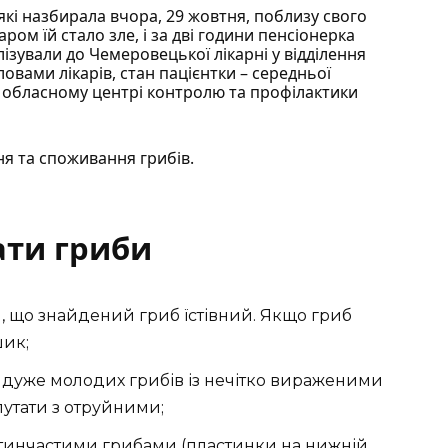
і назбирала вчора, 29 жовтня, поблизу свого
аром їй стало зле, і за дві години пенсіонерка
алізували до Чемеровецької лікарні у відділення
словами лікарів, стан пацієнтки – середньої
обласному центрі контролю та профілактики
я та споживання грибів.
ати гриби
, що знайдений гриб їстівний. Якщо гриб
шик;
и дуже молодих грибів із нечітко вираженими
лутати з отруйними;
тинчастими грибами (пластинки на нижній