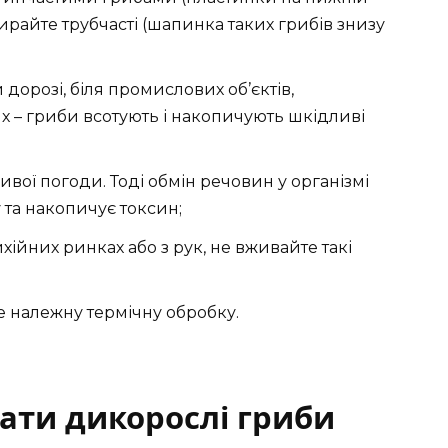
ирайте трубчасті (шапинка таких грибів знизу
дорозі, біля промислових об’єктів,
х – гриби всотують і накопичують шкідливі
ивої погоди. Тоді обмін речовин у організмі
у та накопичує токсин;
хійних ринках або з рук, не вживайте такі
е належну термічну обробку.
ати дикорослі гриби