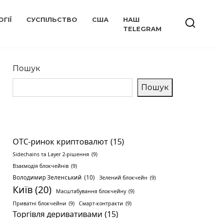
ГІЇ
СУСПІЛЬСТВО
США
НАШ
TELEGRAM
Пошук
Пошук
OTC-ринок криптовалют
(15)
Sidechains та Layer 2-рішення
(9)
Взаємодія блокчейнів
(9)
Володимир Зеленський
(10)
Зелений блокчейн
(9)
Київ
(20)
Масштабування блокчейну
(9)
Приватні блокчейни
(9)
Смарт-контракти
(9)
Торгівля деривативами
(15)