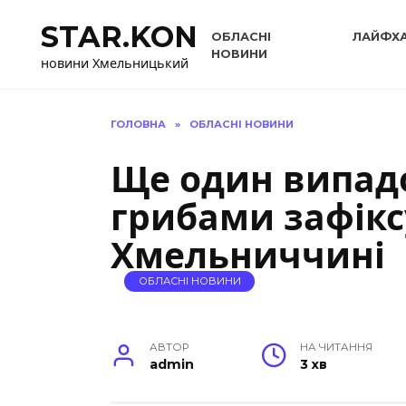
Перейти
STAR.KON
до
ОБЛАСНІ
ЛАЙФХ
вмісту
НОВИНИ
новини Хмельницький
ГОЛОВНА
»
ОБЛАСНІ НОВИНИ
Ще один випад
грибами зафікс
Хмельниччині
ОБЛАСНІ НОВИНИ
АВТОР
НА ЧИТАННЯ
admin
3 хв