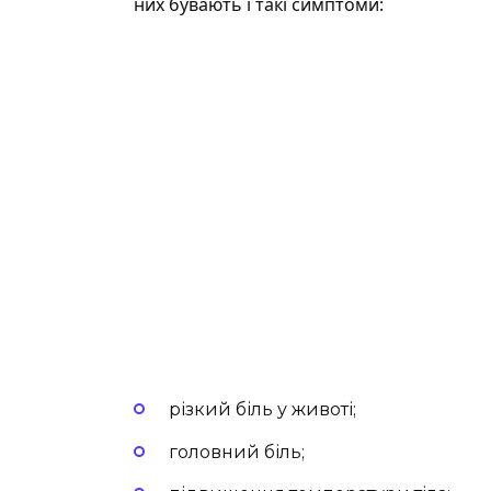
них бувають і такі симптоми:
різкий біль у животі;
головний біль;