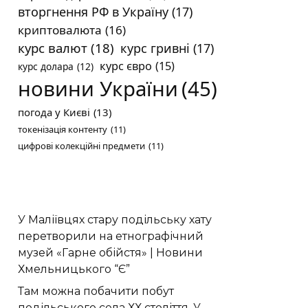
вторгнення РФ в Україну
(17)
криптовалюта
(16)
курс валют
(18)
курс гривні
(17)
курс євро
(15)
курс долара
(12)
новини України
(45)
погода у Києві
(13)
токенізація контенту
(11)
цифрові колекційні предмети
(11)
У Маліївцях стару подільську хату
перетворили на етнографічний
музей «Гарне обійстя» | Новини
Хмельницького “Є”
Там можна побачити побут
подільського села ХХ століття. У