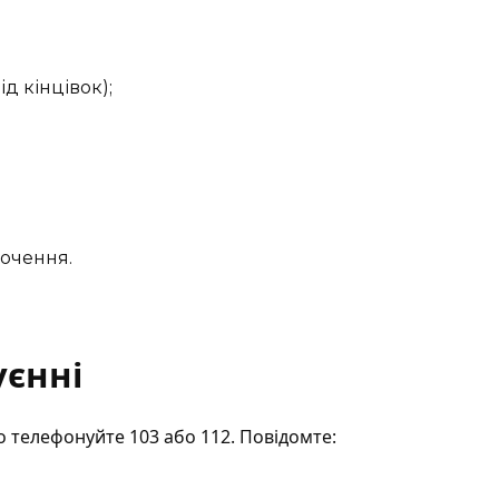
ід кінцівок);
рочення.
уєнні
о телефонуйте 103 або 112. Повідомте: