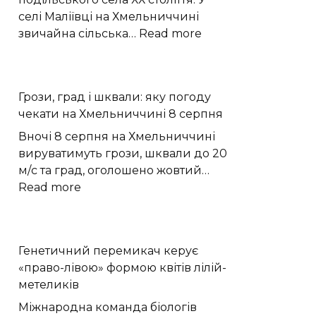
селі Маліївці на Хмельниччині
:
звичайна сільська…
Read more
У
Маліївцях
стару
Грози, град і шквали: яку погоду
подільську
чекати на Хмельниччині 8 серпня
хату
перетворили
Вночі 8 серпня на Хмельниччині
на
вируватимуть грози, шквали до 20
етнографічний
м/с та град, оголошено жовтий…
музей
:
Read more
«Гарне
Грози,
обійстя»
град
|
і
Генетичний перемикач керує
Новини
шквали:
«право-лівою» формою квітів лілій-
Хмельницького
яку
метеликів
“Є”
погоду
чекати
Міжнародна команда біологів