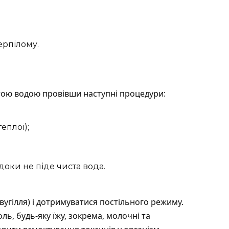
ерпілому.
ою водою провівши наступні процедури:
еплої);
доки не піде чиста вода.
угілля) і дотримуватися постільного режиму.
ь, будь-яку їжу, зокрема, молочні та