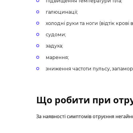
підвищення температури тіла;
галюцинації;
холодні руки та ноги (відтік крові в
судоми;
задуха;
марення;
зниження частоти пульсу, запамо
Що робити при отр
За наявності симптомів отруєння негайн