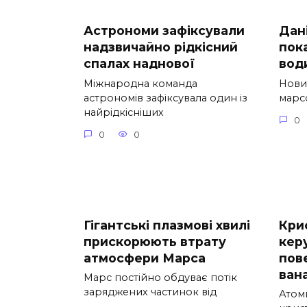
Астрономи зафіксували
Дані
надзвичайно рідкісний
пок
спалах наднової
вод
Міжнародна команда
Нови
астрономів зафіксувала один із
марсо
найрідкісніших
0
0
0
Гігантські плазмові хвилі
Кри
прискорюють втрату
кер
атмосфери Марса
пов
вана
Марс постійно обдуває потік
заряджених частинок від
Атом