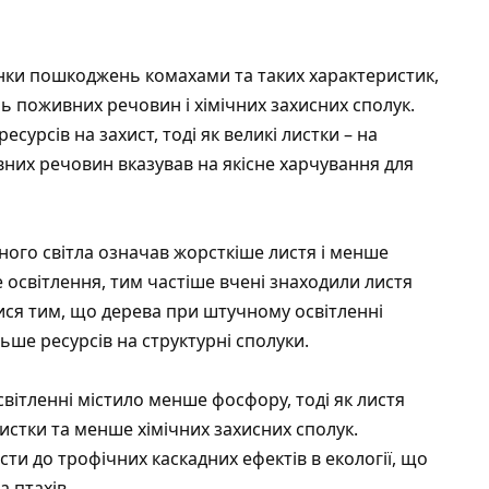
цінки пошкоджень комахами та таких характеристик,
ень поживних речовин і хімічних захисних сполук.
сурсів на захист, тоді як великі листки – на
вних речовин вказував на якісне харчування для
ного світла означав жорсткіше листя і менше
 освітлення, тим частіше вчені знаходили листя
тися тим, що дерева при штучному освітленні
ше ресурсів на структурні сполуки.
вітленні містило менше фосфору, тоді як листя
листки та менше хімічних захисних сполук.
ти до трофічних каскадних ефектів в екології, що
 птахів.