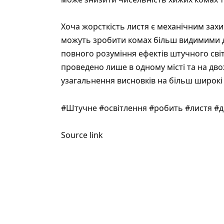
Хоча жорсткість листя є механічним захис
можуть зробити комах більш видимими дл
повного розуміння ефектів штучного сві
проведено лише в одному місті та на дв
узагальнення висновків на більш широкі
#Штучне #освітлення #робить #листя #
Source link