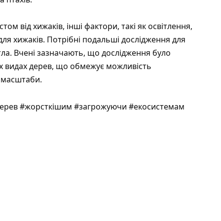
том від хижаків, інші фактори, такі як освітлення,
я хижаків. Потрібні подальші дослідження для
тла. Вчені зазначають, що дослідження було
ох видах дерев, що обмежує можливість
 масштаби.
дерев #жорсткішим #загрожуючи #екосистемам