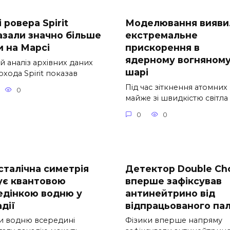
 ровера Spirit
Моделювання вияви
азали значно більше
екстремальне
и на Марсі
прискорення в
ядерному вогняном
й аналіз архівних даних
шарі
хода Spirit показав
Під час зіткнення атомних
0
майже зі швидкістю світла
0
0
сталічна симетрія
Детектор Double Ch
ує квантовою
вперше зафіксував
едінкою водню у
антинейтрино від
дії
відпрацьованого па
и водню всередині
Фізики вперше напряму