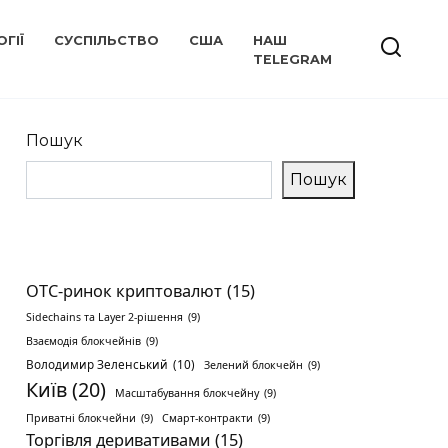
ГІЇ
СУСПІЛЬСТВО
США
НАШ
TELEGRAM
Пошук
Пошук
OTC-ринок криптовалют
(15)
Sidechains та Layer 2-рішення
(9)
Взаємодія блокчейнів
(9)
Володимир Зеленський
(10)
Зелений блокчейн
(9)
Київ
(20)
Масштабування блокчейну
(9)
Приватні блокчейни
(9)
Смарт-контракти
(9)
Торгівля деривативами
(15)