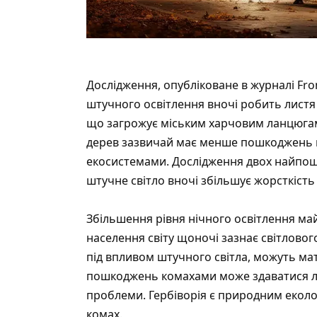
Дослідження,
опубліковане
в журналі Fron
штучного освітлення вночі робить листя
що загрожує міським харчовим ланцюгам.
дерев зазвичай має менше пошкоджень в
екосистемами. Дослідження двох найпоши
штучне світло вночі збільшує жорсткість
Збільшення рівня нічного освітлення ма
населення світу щоночі зазнає світловог
під впливом штучного світла, можуть ма
пошкоджень комахами може здаватися л
проблеми. Гербіворія є природним еколо
комах.