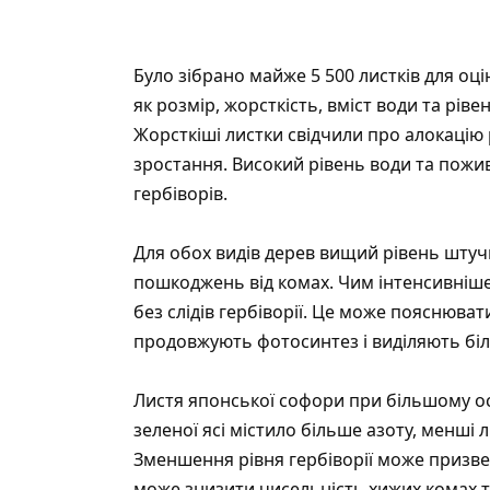
Було зібрано майже 5 500 листків для о
як розмір, жорсткість, вміст води та рів
Жорсткіші листки свідчили про алокацію ре
зростання. Високий рівень води та пожи
гербіворів.
Для обох видів дерев вищий рівень штуч
пошкоджень від комах. Чим інтенсивніше
без слідів гербіворії. Це може пояснюва
продовжують фотосинтез і виділяють біль
Листя японської софори при більшому ос
зеленої ясі містило більше азоту, менші 
Зменшення рівня гербіворії може призвес
може знизити чисельність хижих комах та