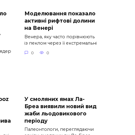
ло
Моделювання показало
активні рифтові долини
на Венері
у
Венера, яку часто порівнюють
із пеклом через її екстремальні
 ядер
0
0
ooz
У смоляних ямах Ла-
Бреа виявили новий вид
жаби льодовикового
лива
періоду
Палеонтологи, переглядаючи