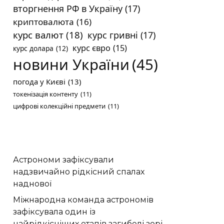
вторгнення РФ в Україну
(17)
криптовалюта
(16)
курс валют
(18)
курс гривні
(17)
курс євро
(15)
курс долара
(12)
новини України
(45)
погода у Києві
(13)
токенізація контенту
(11)
цифрові колекційні предмети
(11)
Астрономи зафіксували
надзвичайно рідкісний спалах
наднової
Міжнародна команда астрономів
зафіксувала один із
найрідкісніших етапів загибелі зорі