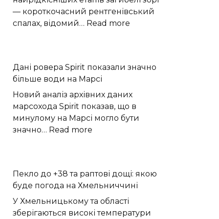
— короткочасний рентгенівський
:
спалах, відомий…
Read more
Астрономи
зафіксували
надзвичайно
Дані ровера Spirit показали значно
рідкісний
більше води на Марсі
спалах
наднової
Новий аналіз архівних даних
марсохода Spirit показав, що в
минулому на Марсі могло бути
:
значно…
Read more
Дані
ровера
Spirit
Пекло до +38 та раптові дощі: якою
показали
буде погода на Хмельниччині
значно
більше
У Хмельницькому та області
води
зберігаються високі температури