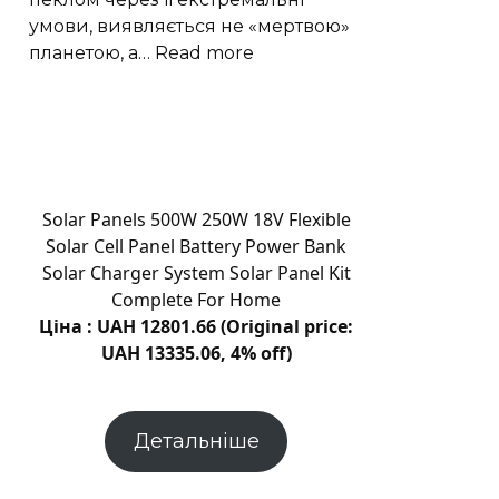
шарі
умови, виявляється не «мертвою»
:
планетою, а…
Read more
Моделювання
показало
активні
рифтові
долини
на
Solar Panels 500W 250W 18V Flexible
Венері
Solar Cell Panel Battery Power Bank
Solar Charger System Solar Panel Kit
Complete For Home
Ціна : UAH 12801.66 (Original price:
UAH 13335.06, 4% off)
Детальніше