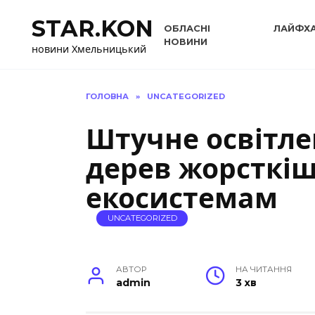
Перейти
STAR.KON
до
ОБЛАСНІ
ЛАЙФХ
вмісту
НОВИНИ
новини Хмельницький
ГОЛОВНА
»
UNCATEGORIZED
Штучне освітле
дерев жорсткі
екосистемам
UNCATEGORIZED
АВТОР
НА ЧИТАННЯ
admin
3 хв