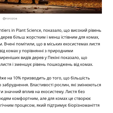
@rorozoa
tiers in Plant Science, показало, що високий рівень
 дерев більш жорстким і менш їстівним для комах,
 Вчені помітили, що в міських екосистемах листя
ід комах у порівнянні з природними
реніших видів дерев у Пекіні показало, що
 листя і зменшує рівень пошкоджень від комах.
йже на 10% призводить до того, що більшість
о забруднення. Властивості рослин, які змінюються
ти значний вплив на екосистему. Листя без
юдям комфортним, але для комах це створює
гічним процесом, який підтримує біорізноманіття