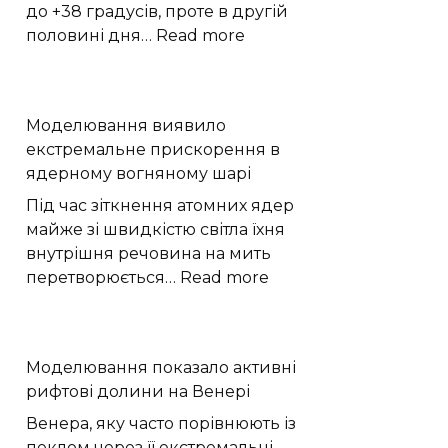
на
до +38 градусів, проте в другій
Марсі
:
половині дня…
Read more
Пекло
до
+38
Моделювання виявило
та
екстремальне прискорення в
раптові
ядерному вогняному шарі
дощі:
якою
Під час зіткнення атомних ядер
буде
майже зі швидкістю світла їхня
погода
внутрішня речовина на мить
на
:
перетворюється…
Read more
Хмельниччині
Моделювання
виявило
екстремальне
Моделювання показало активні
прискорення
рифтові долини на Венері
в
ядерному
Венера, яку часто порівнюють із
вогняному
пеклом через її екстремальні