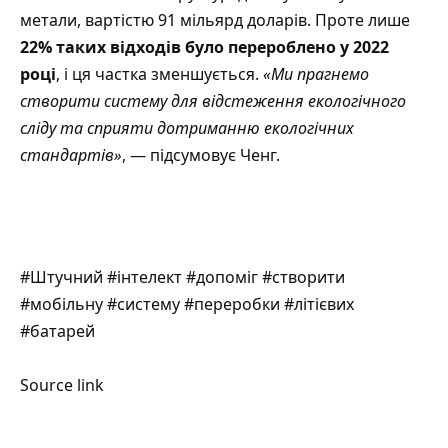
метали, вартістю 91 мільярд доларів. Проте лише
22% таких відходів було перероблено у 2022
році
, і ця частка зменшується.
«Ми прагнемо
створити систему для відстеження екологічного
сліду та сприяти дотриманню екологічних
стандартів»
, — підсумовує Ченг.
#Штучний #інтелект #допоміг #створити
#мобільну #систему #переробки #літієвих
#батарей
Source link