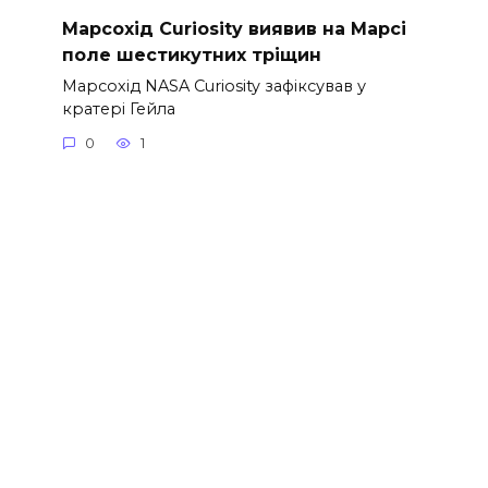
Марсохід Curiosity виявив на Марсі
поле шестикутних тріщин
Марсохід NASA Curiosity зафіксував у
кратері Гейла
0
1