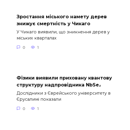
Зростання міського намету дерев
знижує смертність у Чикаго
У Чикаго виявили, що зникнення дерев у
міських кварталах
0
1
Фізики виявили приховану квантову
структуру надпровідника NbSe₂
Дослідники з Єврейського університету в
Єрусалимі показали
0
1