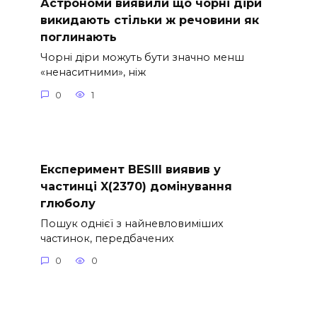
Астрономи виявили що чорні діри
викидають стільки ж речовини як
поглинають
Чорні діри можуть бути значно менш
«ненаситними», ніж
0
1
Експеримент BESIII виявив у
частинці X(2370) домінування
глюболу
Пошук однієї з найневловиміших
частинок, передбачених
0
0