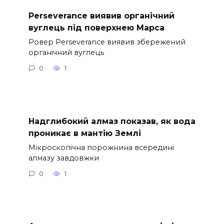
Perseverance виявив органічний
вуглець під поверхнею Марса
Ровер Perseverance виявив збережений
органічний вуглець
0
1
Надглибокий алмаз показав, як вода
проникає в мантію Землі
Мікроскопічна порожнина всередині
алмазу завдовжки
0
1