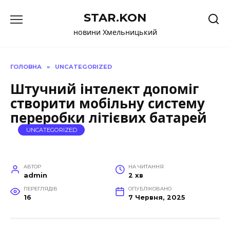
Перейти
STAR.KON
до
вмісту
новини Хмельницький
ГОЛОВНА
»
UNCATEGORIZED
Штучний інтелект допоміг
створити мобільну систему
переробки літієвих батарей
UNCATEGORIZED
АВТОР
НА ЧИТАННЯ
admin
2 хв
ПЕРЕГЛЯДІВ
ОПУБЛІКОВАНО
16
7 Червня, 2025