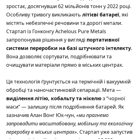
зростає, досягнувши 62 мільйонів тонн у 2022 році.
Особливу тривогу викликають
літієві батареї
, які
містять небезпечні речовини та дорогі метали.
Стартап із Гонконгу Achelous Pure Metals
запропонував рішення у вигляді
портативної
системи переробки на базі штучного інтелекту
.
Вона дозволяє сортувати, подрібнювати та
очищувати матеріали прямо в міських центрах.
Ця технологія ґрунтується на термічній і вакуумній
обробці та наночастинковій сепарації. Мета —
виділення літію, кобальту та нікелю
з “чорної
маси” — залишку після подрібнення батарей. Як
зазначив
Алан Вонг Юк-чун,
«ми прагнемо
запровадити масштабовану, мобільну та екологічну
переробку в міських центрах»
. Стартап уже запустив