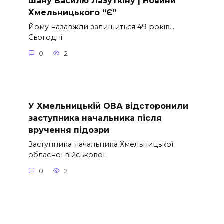
шану Василю Лазуткіну | Новини
Хмельницького “Є”
Йому назавжди залишиться 49 років…
Сьогодні
0
2
У Хмельницькій ОВА відсторонили
заступника начальника після
вручення підозри
Заступника начальника Хмельницької
обласної військової
0
2