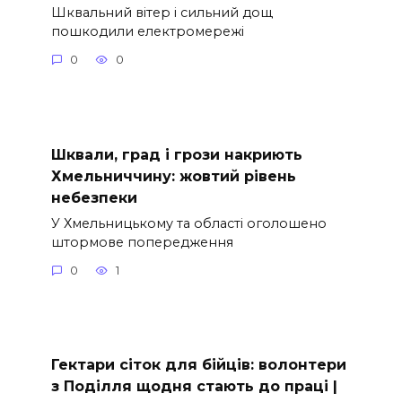
Шквальний вітер і сильний дощ
пошкодили електромережі
0
0
Шквали, град і грози накриють
Хмельниччину: жовтий рівень
небезпеки
У Хмельницькому та області оголошено
штормове попередження
0
1
Гектари сіток для бійців: волонтери
з Поділля щодня стають до праці |