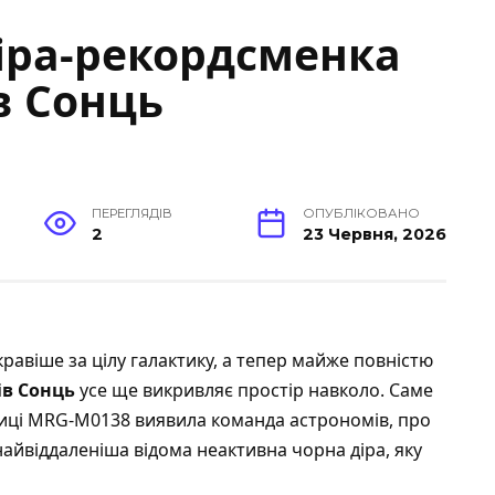
іра-рекордсменка
ів Сонць
ПЕРЕГЛЯДІВ
ОПУБЛІКОВАНО
2
23 Червня, 2026
кравіше за цілу галактику, а тепер майже повністю
ів Сонць
усе ще викривляє простір навколо. Саме
ктиці MRG-M0138 виявила команда астрономів, про
 найвіддаленіша відома неактивна чорна діра, яку