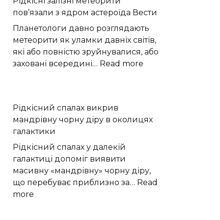
Рідкісні залізні метеорити
показують
пов’язали з ядром астероїда Вести
складну
долю
Планетологи давно розглядають
вуглецю
метеорити як уламки давніх світів,
які або повністю зруйнувалися, або
:
заховані всередині…
Read more
Рідкісні
залізні
метеорити
Рідкісний спалах викрив
пов’язали
мандрівну чорну діру в околицях
з
галактики
ядром
астероїда
Рідкісний спалах у далекій
Вести
галактиці допоміг виявити
масивну «мандрівну» чорну діру,
що перебуває приблизно за…
Read
:
more
Рідкісний
спалах