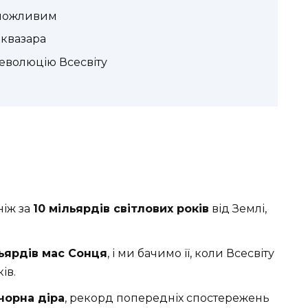
еможливим
 квазара
 еволюцію Всесвіту
ніж за
10 мільярдів світлових років
від Землі,
ьярдів мас Сонця
, і ми бачимо її, коли Всесвіту
ів.
чорна діра
, рекорд попередніх спостережень