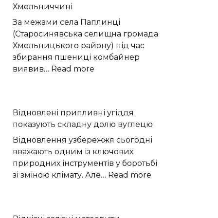
Хмельниччині
років
історії
За межами села Паплинці
Європи
(Старосинявська селищна громада
Хмельницького району) під час
збирання пшениці комбайнер
:
виявив…
Read more
Вибухонебезпечний
предмет
виявили
Відновлені припливні угіддя
на
показують складну долю вуглецю
полі
під
Відновлення узбережжя сьогодні
час
вважають одним із ключових
жнив
природних інструментів у боротьбі
на
:
зі зміною клімату. Але…
Read more
Хмельниччині
Відновлені
припливні
угіддя