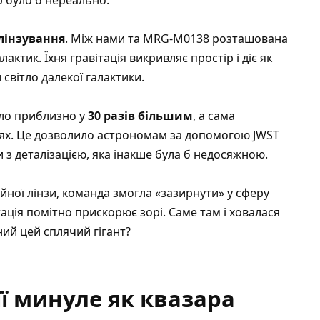
 лінзування
. Між нами та MRG-M0138 розташована
ктик. Їхня гравітація викривляє простір і діє як
світло далекої галактики.
ло приблизно у
30 разів більшим
, а сама
опіях. Це дозволило астрономам за допомогою JWST
 з деталізацією, яка інакше була б недосяжною.
йної лінзи, команда змогла «зазирнути» у сферу
ітація помітно прискорює зорі. Саме там і ховалася
ний цей сплячий гігант?
її минуле як квазара