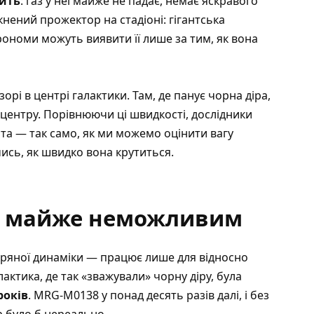
ить
: газ у неї майже не падає, немає яскравого
кнений прожектор на стадіоні: гігантська
трономи можуть виявити її лише за тим, як вона
рі в центрі галактики. Там, де панує чорна діра,
д центру. Порівнюючи ці швидкості, дослідники
та — так само, як ми можемо оцінити вагу
ись, як швидко вона крутиться.
ув майже неможливим
ряної динаміки — працює лише для відносно
актика, де так «зважували» чорну діру, була
років
. MRG-M0138 у понад десять разів далі, і без
р було б нереально.