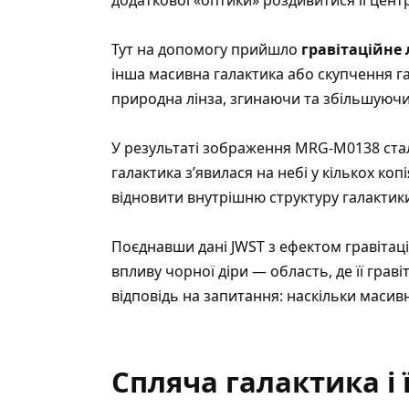
Тут на допомогу прийшло
гравітаційне
інша масивна галактика або скупчення гала
природна лінза, згинаючи та збільшуючи 
У результаті зображення MRG-M0138 ста
галактика з’явилася на небі у кількох к
відновити внутрішню структуру галактики
Поєднавши дані JWST з ефектом гравітаці
впливу чорної діри — область, де її грав
відповідь на запитання: наскільки масив
Спляча галактика і 