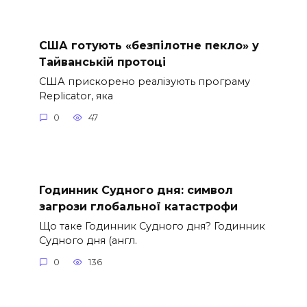
США готують «безпілотне пекло» у
Тайванській протоці
США прискорено реалізують програму
Replicator, яка
0
47
Годинник Судного дня: символ
загрози глобальної катастрофи
Що таке Годинник Судного дня? Годинник
Судного дня (англ.
0
136