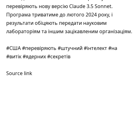
перевіряють нову версію Claude 3.5 Sonnet.
Програма триватиме до лютого 2024 року, і
результати обіцяють передати науковим
лабораторіям та іншим зацікавленим організаціям.
#США #перевіряють #штучний #інтелект #на
#витік #ядерних #секретів
Source link