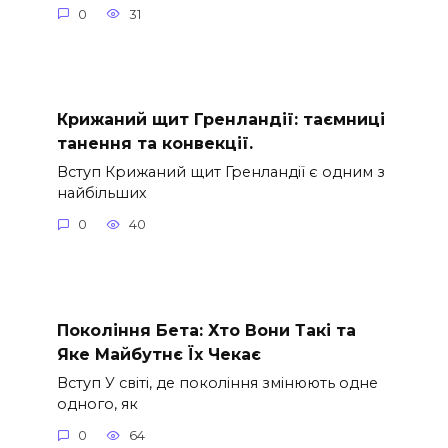
0
31
Крижаний щит Гренландії: таємниці
танення та конвекції.
Вступ Крижаний щит Гренландії є одним з
найбільших
0
40
Покоління Бета: Хто Вони Такі та
Яке Майбутнє Їх Чекає
Вступ У світі, де покоління змінюють одне
одного, як
0
64