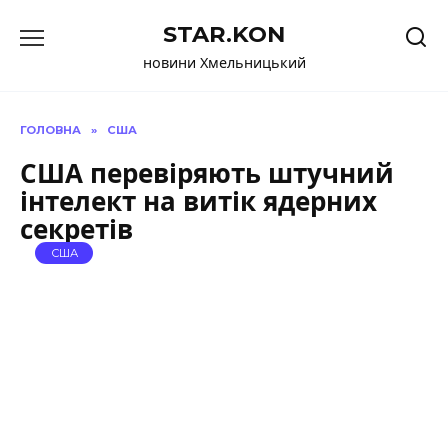
Перейти
STAR.KON
до
вмісту
новини Хмельницький
ГОЛОВНА
»
США
США перевіряють штучний
інтелект на витік ядерних
секретів
США