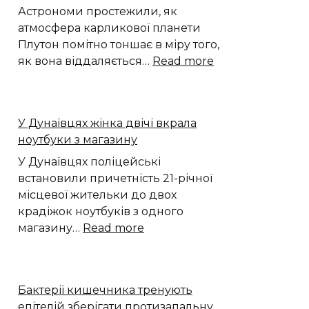
Астрономи простежили, як
атмосфера карликової планети
Плутон помітно тоншає в міру того,
:
як вона віддаляється…
Read more
Астрономи
зафіксували
помітне
У Дунаївцях жінка двічі вкрала
падіння
ноутбуки з магазину
тиску
атмосфери
У Дунаївцях поліцейські
Плутона
встановили причетність 21-річної
місцевої жительки до двох
крадіжок ноутбуків з одного
:
магазину…
Read more
У
Дунаївцях
жінка
Бактерії кишечника тренують
двічі
епітелій зберігати протизапальну