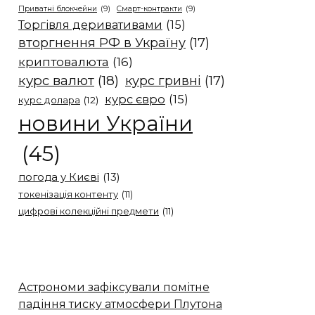
Приватні блокчейни
(9)
Смарт-контракти
(9)
Торгівля деривативами
(15)
вторгнення РФ в Україну
(17)
криптовалюта
(16)
курс валют
(18)
курс гривні
(17)
курс євро
(15)
курс долара
(12)
новини України
(45)
погода у Києві
(13)
токенізація контенту
(11)
цифрові колекційні предмети
(11)
Астрономи зафіксували помітне
падіння тиску атмосфери Плутона