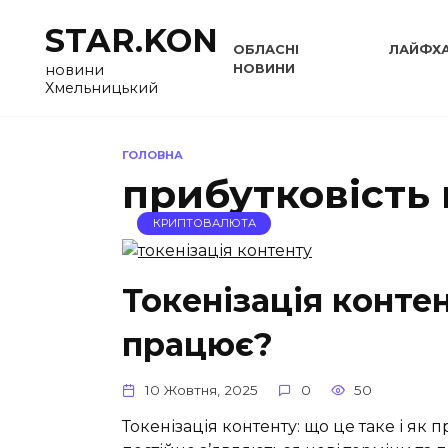
Перейти
STAR.KON
до
ОБЛАСНІ
ЛАЙФХ
вмісту
НОВИНИ
новини
Хмельницький
ГОЛОВНА
прибутковість
КРИПТОВАЛЮТА
Токенізація контен
працює?
10 Жовтня, 2025
0
50
Токенізація контенту: що це таке і як 