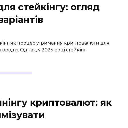
ля стейкінгу: огляд
аріантів
йкінг як процес утримання криптовалюти для
ороди. Однак, у 2025 році стейкінг
нінгу криптовалют: як
имізувати