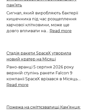
вкрала
пам’ять
ноутбуки
з
Сигнал, який виробляють бактерії
магазину
кишечника під час розщеплення
харчової клітковини, може ще
:
довго впливати на…
Read more
Бактерії
кишечника
тренують
Стадія ракети SpaceX утворила
епітелій
новий кратер на Місяці
зберігати
протизапальну
Рано-вранці 5 серпня 2026 року
пам’ять
верхній ступінь ракети Falcon 9
компанії SpaceX врізався в Місяць…
:
Read more
Стадія
ракети
SpaceX
Пожежа на сміттєзвалищі Кам’янця:
утворила