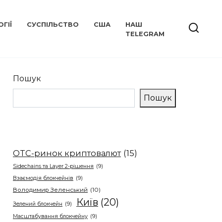
ГІЇ
СУСПІЛЬСТВО
США
НАШ
TELEGRAM
Пошук
Пошук
OTC-ринок криптовалют
(15)
Sidechains та Layer 2-рішення
(9)
Взаємодія блокчейнів
(9)
Володимир Зеленський
(10)
Київ
(20)
Зелений блокчейн
(9)
Масштабування блокчейну
(9)