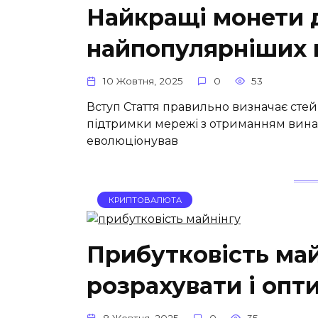
Найкращі монети д
найпопулярніших в
10 Жовтня, 2025
0
53
Вступ Стаття правильно визначає сте
підтримки мережі з отриманням винаг
еволюціонував
КРИПТОВАЛЮТА
Прибутковість май
розрахувати і опт