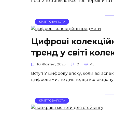
постійно з’являються нові терміни та 
КРИПТОВАЛЮТА
Цифрові колекційн
тренд у світі кол
10 Жовтня, 2025
0
45
Вступ У цифрову епоху, коли всі аспе
цифровими, не дивно, що колекціону
КРИПТОВАЛЮТА