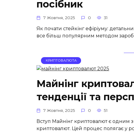
посібник
7 Жовтня, 2025
0
31
Як почати стейкінг ефіріуму: детальни
все більш популярним методом заробіт
КРИПТОВАЛЮТА
Майнінг криптовал
тенденції та перс
7 Жовтня, 2025
0
51
Вступ Майнінг криптовалют є одним з 
криптовалют. Цей процес полягає у р