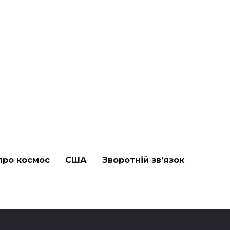
про космос
США
Зворотній зв’язок