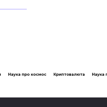
и
Наука про космос
Криптовалюта
Наука 