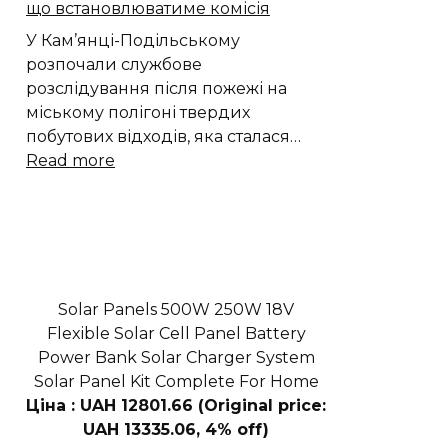
що встановлюватиме комісія
новий
кратер
У Кам’янці-Подільському
на
розпочали службове
Місяці
розслідування після пожежі на
міському полігоні твердих
побутових відходів, яка сталася…
:
Read more
Пожежа
на
сміттєзвалищі
Кам’янця:
що
встановлюватиме
Solar Panels 500W 250W 18V
комісія
Flexible Solar Cell Panel Battery
Power Bank Solar Charger System
Solar Panel Kit Complete For Home
Ціна : UAH 12801.66 (Original price:
UAH 13335.06, 4% off)