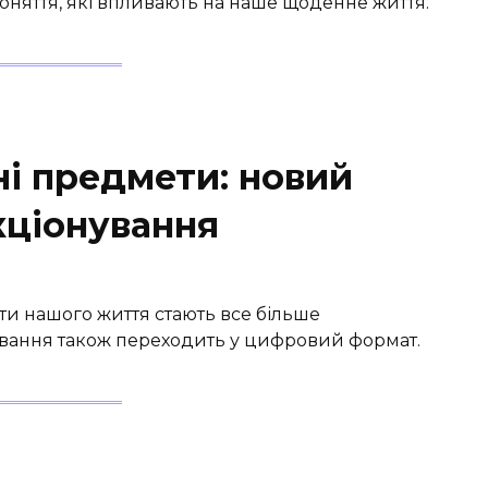
поняття, які впливають на наше щоденне життя.
і предмети: новий
екціонування
кти нашого життя стають все більше
вання також переходить у цифровий формат.