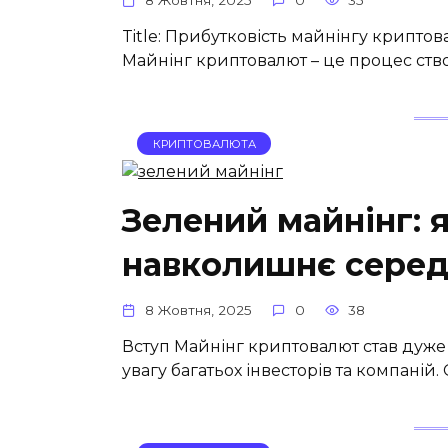
8 Жовтня, 2025
0
35
Title: Прибутковість майнінгу криптова
Майнінг криптовалют – це процес ств
КРИПТОВАЛЮТА
Зелений майнінг: 
навколишнє сере
8 Жовтня, 2025
0
38
Вступ Майнінг криптовалют став дуже
увагу багатьох інвесторів та компаній.