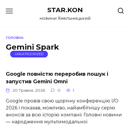
Перейти
STAR.KON
до
вмісту
новини Хмельницький
ГОЛОВНА
Gemini Spark
UNCATEGORIZED
Google повністю переробив пошук і
запустив Gemini Omni
20 Травня, 2026
0
1
Google провів свою щорічну конференцію I/O
2026 і показав, можливо, найамбітнішу серію
анонсів за всю історію компанії. Головні новини
— народження мультимодальної