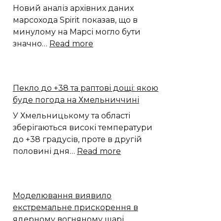
Новий аналіз архівних даних
марсохода Spirit показав, що в
минулому на Марсі могло бути
:
значно…
Read more
Дані
ровера
Spirit
Пекло до +38 та раптові дощі: якою
показали
буде погода на Хмельниччині
значно
більше
У Хмельницькому та області
води
зберігаються високі температури
на
до +38 градусів, проте в другій
Марсі
:
половині дня…
Read more
Пекло
до
+38
Моделювання виявило
та
екстремальне прискорення в
раптові
ядерному вогняному шарі