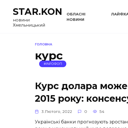
Перейти
STAR.KON
до
ОБЛАСНІ
ЛАЙФХ
вмісту
НОВИНИ
новини
Хмельницький
ГОЛОВНА
курс
#INFOФОП
Курс долара може
2015 року: консен
3 Лютого, 2022
0
54
Українські банки прогнозують зростан