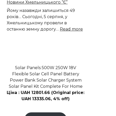
Новини Хмельницького “Є”
на
Венері
Йому назавжди залишиться 49
років… Сьогодні, 5 серпня, у
Хмельницькому провели в
:
останню земну дорогу…
Read more
У
Хмельницько
віддали
останню
шану
Василю
Solar Panels 500W 250W 18V
Лазуткіну
Flexible Solar Cell Panel Battery
|
Power Bank Solar Charger System
Новини
Solar Panel Kit Complete For Home
Хмельницьког
Ціна : UAH 12801.66 (Original price:
“Є”
UAH 13335.06, 4% off)