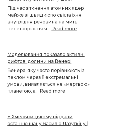
дощі:
якою
Під час зіткнення атомних ядер
буде
майже зі швидкістю світла їхня
погода
внутрішня речовина на мить
на
:
перетворюється…
Read more
Хмельниччині
Моделювання
виявило
екстремальне
Моделювання показало активні
прискорення
рифтові долини на Венері
в
ядерному
Венера, яку часто порівнюють із
вогняному
пеклом через її екстремальні
шарі
умови, виявляється не «мертвою»
:
планетою, а…
Read more
Моделювання
показало
активні
У Хмельницькому віддали
рифтові
останню шану Василю Лазуткіну |
долини