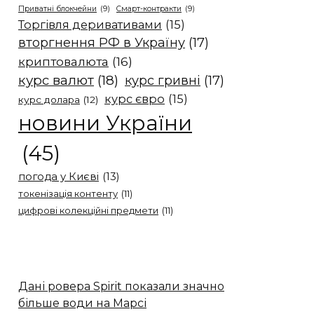
Приватні блокчейни
(9)
Смарт-контракти
(9)
Торгівля деривативами
(15)
вторгнення РФ в Україну
(17)
криптовалюта
(16)
курс валют
(18)
курс гривні
(17)
курс євро
(15)
курс долара
(12)
новини України
(45)
погода у Києві
(13)
токенізація контенту
(11)
цифрові колекційні предмети
(11)
Дані ровера Spirit показали значно
більше води на Марсі