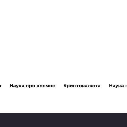
и
Наука про космос
Криптовалюта
Наука 