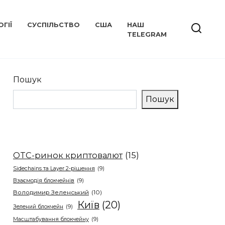
ГІЇ
СУСПІЛЬСТВО
США
НАШ
TELEGRAM
Пошук
Пошук
OTC-ринок криптовалют
(15)
Sidechains та Layer 2-рішення
(9)
Взаємодія блокчейнів
(9)
Володимир Зеленський
(10)
Київ
(20)
Зелений блокчейн
(9)
Масштабування блокчейну
(9)