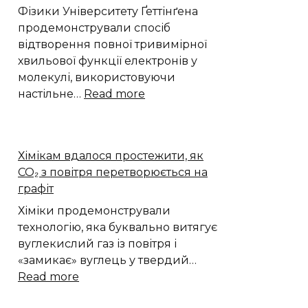
Фізики Університету Ґеттінґена
продемонстрували спосіб
відтворення повної тривимірної
хвильової функції електронів у
молекулі, використовуючи
:
настільне…
Read more
Фізики
відтворили
приховану
Хімікам вдалося простежити, як
3D
CO₂ з повітря перетворюється на
форму
графіт
квантової
хвильової
Хіміки продемонстрували
функції
технологію, яка буквально витягує
вуглекислий газ із повітря і
«замикає» вуглець у твердий…
:
Read more
Хімікам