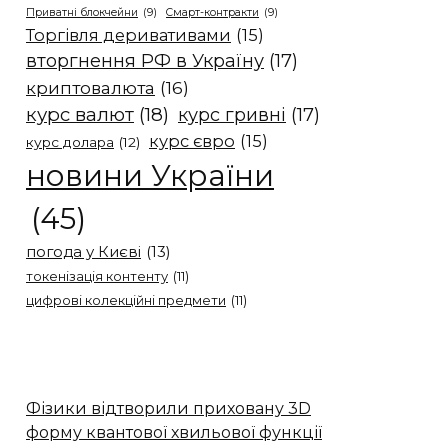
Приватні блокчейни
(9)
Смарт-контракти
(9)
Торгівля деривативами
(15)
вторгнення РФ в Україну
(17)
криптовалюта
(16)
курс валют
(18)
курс гривні
(17)
курс євро
(15)
курс долара
(12)
новини України
(45)
погода у Києві
(13)
токенізація контенту
(11)
цифрові колекційні предмети
(11)
Фізики відтворили приховану 3D
форму квантової хвильової функції