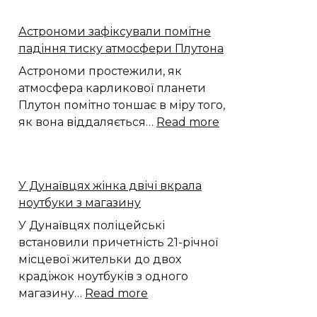
вдалося
простежити,
Астрономи зафіксували помітне
як
падіння тиску атмосфери Плутона
CO₂
з
Астрономи простежили, як
повітря
атмосфера карликової планети
перетворюється
Плутон помітно тоншає в міру того,
на
:
як вона віддаляється…
Read more
графіт
Астрономи
зафіксували
помітне
У Дунаївцях жінка двічі вкрала
падіння
ноутбуки з магазину
тиску
атмосфери
У Дунаївцях поліцейські
Плутона
встановили причетність 21-річної
місцевої жительки до двох
крадіжок ноутбуків з одного
:
магазину…
Read more
У