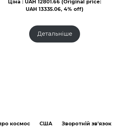
Ціна : UAH 12801.66 (Original price:
UAH 13335.06, 4% off)
Детальніше
про космос
США
Зворотній зв’язок