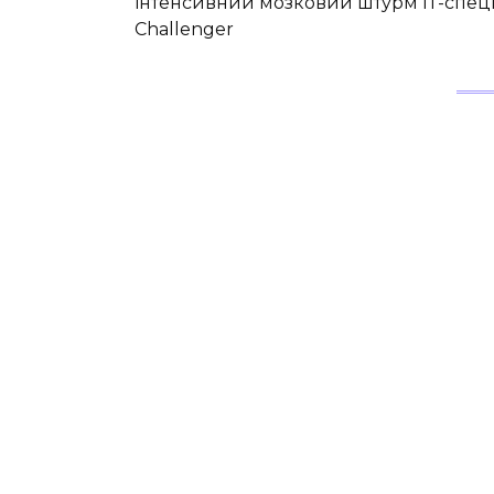
інтенсивний мозковий штурм ІТ-спеціа
Challenger