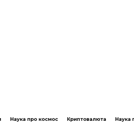
и
Наука про космос
Криптовалюта
Наука 