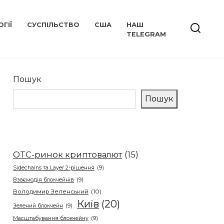
ГІЇ
СУСПІЛЬСТВО
США
НАШ
TELEGRAM
Пошук
Пошук
OTC-ринок криптовалют
(15)
Sidechains та Layer 2-рішення
(9)
Взаємодія блокчейнів
(9)
Володимир Зеленський
(10)
Київ
(20)
Зелений блокчейн
(9)
Масштабування блокчейну
(9)