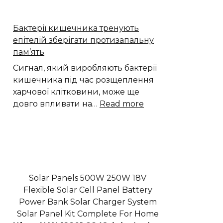
Дунаївцях
жінка
Бактерії кишечника тренують
двічі
епітелій зберігати протизапальну
вкрала
пам’ять
ноутбуки
з
Сигнал, який виробляють бактерії
магазину
кишечника під час розщеплення
харчової клітковини, може ще
:
довго впливати на…
Read more
Бактерії
кишечника
тренують
епітелій
зберігати
протизапальну
Solar Panels 500W 250W 18V
пам’ять
Flexible Solar Cell Panel Battery
Power Bank Solar Charger System
Solar Panel Kit Complete For Home