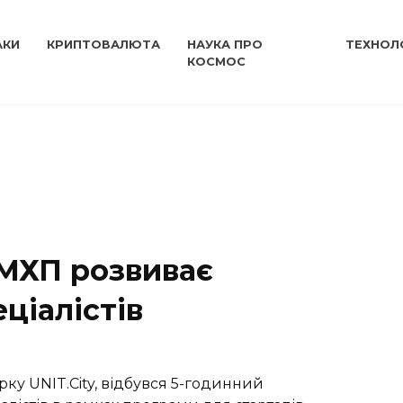
АКИ
КРИПТОВАЛЮТА
НАУКА ПРО
ТЕХНОЛО
КОСМОС
 МХП розвиває
ціалістів
арку UNIT.City, відбувся 5-годинний