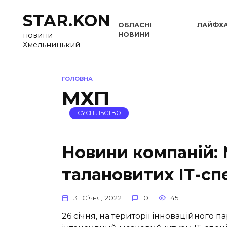
Перейти
STAR.KON
до
ОБЛАСНІ
ЛАЙФХ
вмісту
НОВИНИ
новини
Хмельницький
ГОЛОВНА
МХП
СУСПІЛЬСТВО
Новини компаній:
талановитих ІТ-спе
31 Січня, 2022
0
45
26 січня, на території інноваційного п