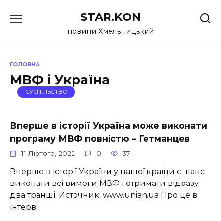
Перейти
STAR.KON
до
вмісту
новини Хмельницький
ГОЛОВНА
МВФ і Україна
СУСПІЛЬСТВО
Вперше в історії Україна може виконати
програму МВФ повністю – Гетманцев
11 Лютого, 2022
0
37
Вперше в історії України у нашої країни є шанс
виконати всі вимоги МВФ і отримати відразу
два транші. Источник: www.unian.ua Про це в
інтерв’