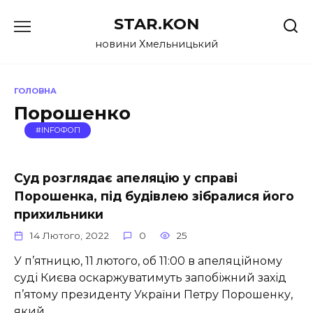
Перейти
STAR.KON
до
вмісту
новини Хмельницький
ГОЛОВНА
Порошенко
#INFOФОП
Суд розглядає апеляцію у справі
Порошенка, під будівлею зібралися його
прихильники
14 Лютого, 2022
0
25
У п’ятницю, 11 лютого, об 11:00 в апеляційному
суді Києва оскаржуватимуть запобіжний захід
п’ятому президенту України Петру Порошенку,
який