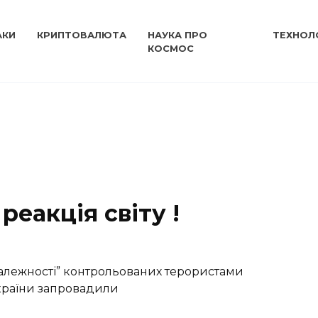
АКИ
КРИПТОВАЛЮТА
НАУКА ПРО
ТЕХНОЛО
КОСМОС
 реакція світу !
залежності” контрольованих терористами
країни запровадили