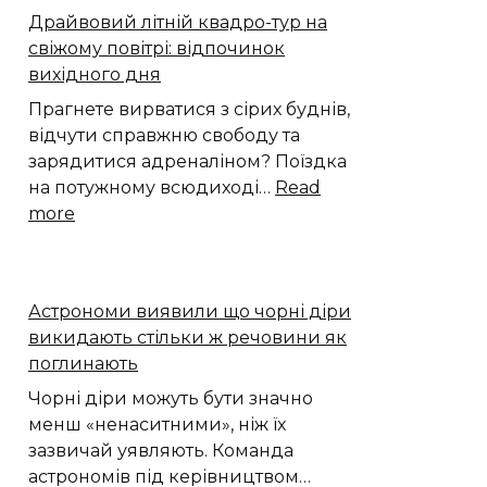
показав,
Драйвовий літній квадро-тур на
Хмельницького
як
свіжому повітрі: відпочинок
“Є”
вода
вихідного дня
проникає
в
Прагнете вирватися з сірих буднів,
мантію
відчути справжню свободу та
Землі
зарядитися адреналіном? Поїздка
на потужному всюдиході…
Read
:
more
Драйвовий
літній
квадро-
Астрономи виявили що чорні діри
тур
викидають стільки ж речовини як
на
поглинають
свіжому
повітрі:
Чорні діри можуть бути значно
відпочинок
менш «ненаситними», ніж їх
вихідного
зазвичай уявляють. Команда
дня
астрономів під керівництвом…