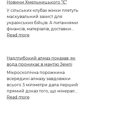
Новини Хмельницького “Є”
У сільських клубах жінки плетуть
маскувальний захист для
українських бійців. А питаннями
фінансів, матеріалів, доставки…
:
Read more
Гектари
сіток
для
Надглибокий алмаз показав, як
бійців:
вода проникає в мантію Землі
волонтери
з
Мікроскопічна порожнина
Поділля
всередині алмазу завдовжки
щодня
всього 3 міліметри дала перший
стають
прямий доказ того, що мінерал…
до
:
Read more
праці
Надглибокий
|
алмаз
Новини