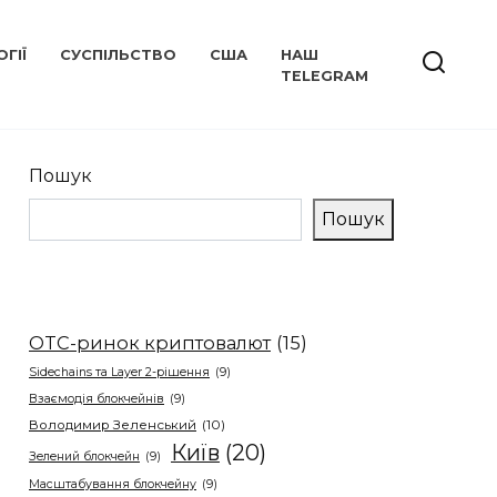
ГІЇ
СУСПІЛЬСТВО
США
НАШ
TELEGRAM
Пошук
Пошук
OTC-ринок криптовалют
(15)
Sidechains та Layer 2-рішення
(9)
Взаємодія блокчейнів
(9)
Володимир Зеленський
(10)
Київ
(20)
Зелений блокчейн
(9)
Масштабування блокчейну
(9)