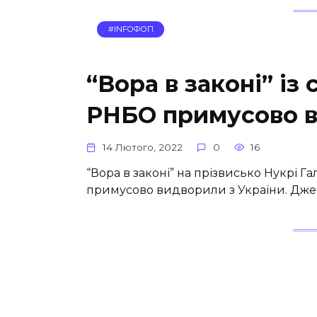
#INFOФОП
“Вора в законі” із
РНБО примусово в
14 Лютого, 2022
0
16
“Вора в законі” на прізвисько Нукрі 
примусово видворили з України. Джер