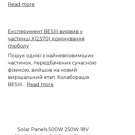
:
Read more
Астрономи
виявили
що
Експеримент BESIII виявив у
чорні
частинці X(2370) домінування
діри
глюболу
викидають
стільки
Пошук однієї з найневловиміших
ж
частинок, передбачених сучасною
речовини
фізикою, вийшов на новий
як
вирішальний етап. Колаборація
поглинають
:
BESIII…
Read more
Експеримент
BESIII
виявив
у
частинці
X(2370)
Solar Panels 500W 250W 18V
домінування