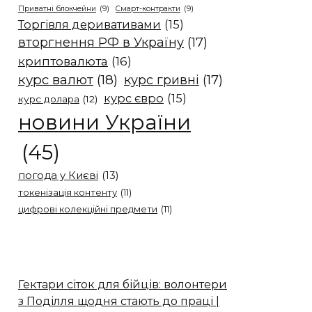
Приватні блокчейни
(9)
Смарт-контракти
(9)
Торгівля деривативами
(15)
вторгнення РФ в Україну
(17)
криптовалюта
(16)
курс валют
(18)
курс гривні
(17)
курс євро
(15)
курс долара
(12)
новини України
(45)
погода у Києві
(13)
токенізація контенту
(11)
цифрові колекційні предмети
(11)
Гектари сіток для бійців: волонтери
з Поділля щодня стають до праці |