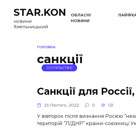
Перейти
STAR.KON
до
ОБЛАСНІ
ЛАЙФХ
вмісту
НОВИНИ
новини
Хмельницький
ГОЛОВНА
санкції
СУСПІЛЬСТВО
Санкції для Россії,
23 Лютого, 2022
0
131
У вівторок після визнання Росією “не
територій “Л/ДНР” країни-союзниці У