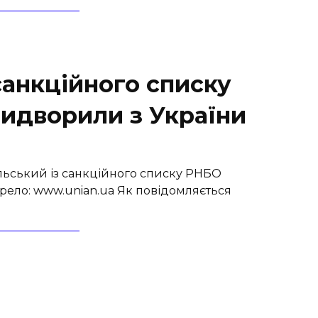
 санкційного списку
идворили з України
Гальський із санкційного списку РНБО
ело: www.unian.ua Як повідомляється