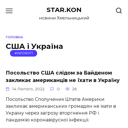
Перейти
STAR.KON
до
вмісту
новини Хмельницький
ГОЛОВНА
США і Україна
#INFOФОП
Посольство США слідом за Байденом
закликає американців не їхати в Україну
14 Лютого, 2022
0
26
Посольство Сполучених Штатів Америки
закликає американських громадян не їхати в
Україну через загрозу вторгнення РФ і
пандемію коронавірусної інфекції.