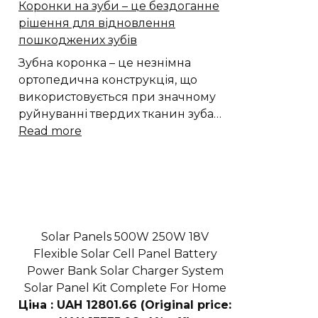
Коронки на зуби – це бездоганне
для
рішення для відновлення
прикраси
пошкоджених зубів
Зубна коронка – це незнімна
ортопедична конструкція, що
використовується при значному
руйнуванні твердих тканин зуба…
:
Read more
Коронки
на
зуби
–
це
бездоганне
Solar Panels 500W 250W 18V
рішення
Flexible Solar Cell Panel Battery
для
Power Bank Solar Charger System
відновлення
Solar Panel Kit Complete For Home
пошкоджених
Ціна : UAH 12801.66 (Original price:
зубів