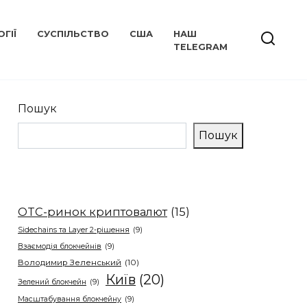
ГІЇ
СУСПІЛЬСТВО
США
НАШ
TELEGRAM
Пошук
Пошук
OTC-ринок криптовалют
(15)
Sidechains та Layer 2-рішення
(9)
Взаємодія блокчейнів
(9)
Володимир Зеленський
(10)
Київ
(20)
Зелений блокчейн
(9)
Масштабування блокчейну
(9)