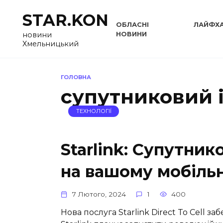
Перейти
STAR.KON
до
ОБЛАСНІ
ЛАЙФХ
вмісту
НОВИНИ
новини
Хмельницький
ГОЛОВНА
супутниковий 
ТЕХНОЛОГІЇ
Starlink: Супутник
на вашому мобіль
7 Лютого, 2024
1
400
Нова послуга Starlink Direct To Cell з