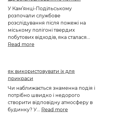
новий
кратер
У Кам’янці-Подільському
на
розпочали службове
Місяці
розслідування після пожежі на
міському полігоні твердих
побутових відходів, яка сталася…
:
Read more
Пожежа
на
сміттєзвалищі
як використовувати їх для
Кам’янця:
прикраси
що
встановлюватиме
Чи наближається знаменна подія і
комісія
потрібно швидко і недорого
створити відповідну атмосферу в
:
будинку? У…
Read more
як
використовувати
їх