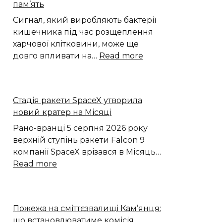
пам’ять
Сигнал, який виробляють бактерії
кишечника під час розщеплення
харчової клітковини, може ще
:
довго впливати на…
Read more
Бактерії
кишечника
тренують
Стадія ракети SpaceX утворила
епітелій
новий кратер на Місяці
зберігати
протизапальну
Рано-вранці 5 серпня 2026 року
пам’ять
верхній ступінь ракети Falcon 9
компанії SpaceX врізався в Місяць…
:
Read more
Стадія
ракети
SpaceX
Пожежа на сміттєзвалищі Кам’янця:
утворила
що встановлюватиме комісія