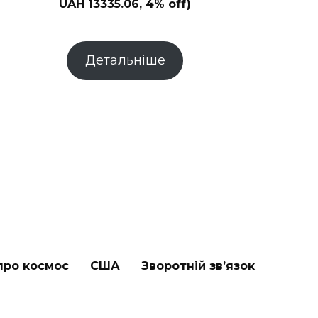
UAH 13335.06, 4% off)
Детальніше
про космос
США
Зворотній зв’язок