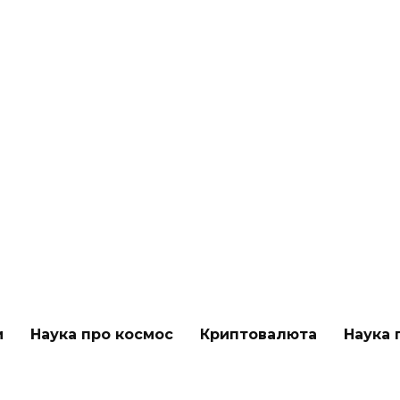
и
Наука про космос
Криптовалюта
Наука 