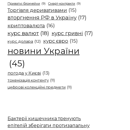
Приватні блокчейни
(9)
Смарт-контракти
(9)
Торгівля деривативами
(15)
вторгнення РФ в Україну
(17)
криптовалюта
(16)
курс валют
(18)
курс гривні
(17)
курс євро
(15)
курс долара
(12)
новини України
(45)
погода у Києві
(13)
токенізація контенту
(11)
цифрові колекційні предмети
(11)
Бактерії кишечника тренують
епітелій зберігати протизапальну