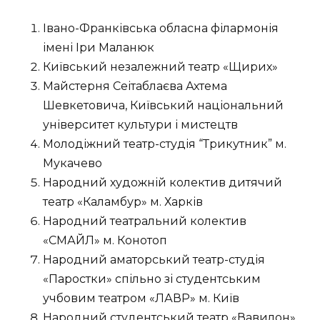
Івано-Франківська обласна філармонія
імені Іри Маланюк
Київський незалежний театр «Щирих»
Майстерня Сеітаблаєва Ахтема
Шевкетовича, Київський національний
університет культури і мистецтв
Молодіжний театр-студія “Трикутник” м.
Мукачево
Народний художній колектив дитячий
театр «Каламбур» м. Харків
Народний театральний колектив
«СМАЙЛ» м. Конотоп
Народний аматорський театр-студія
«Паростки» спільно зі студентським
учбовим театром «ЛАВР» м. Київ
Народний студентський театр «Вавилон»