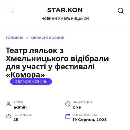
Перейти
STAR.KON
до
вмісту
новини Хмельницький
ГОЛОВНА
»
ОБЛАСНІ НОВИНИ
Театр ляльок з
Хмельницького відібрали
для участі у фестивалі
«Комора»
ОБЛАСНІ НОВИНИ
АВТОР
НА ЧИТАННЯ
admin
2 хв
ПЕРЕГЛЯДІВ
ОПУБЛІКОВАНО
25
19 Серпня, 2025