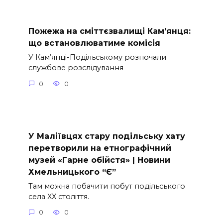
Пожежа на сміттєзвалищі Кам’янця:
що встановлюватиме комісія
У Кам’янці-Подільському розпочали
службове розслідування
0
0
У Маліївцях стару подільську хату
перетворили на етнографічний
музей «Гарне обійстя» | Новини
Хмельницького “Є”
Там можна побачити побут подільського
села ХХ століття.
0
0