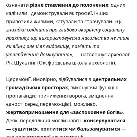
означати
різне ставлення до полонених
: одних
калічили і демонстрували як трофеї, інших
привозили живими, катували та страчували.
«Ці
знахідки свідчать про глибоко вкорінену соціальну
практику, що використовувала насильство не лише
як війну, але й як видовище, пам’ять та
утвердження домінування»,
— наголошує археолог
Рік Шультінг (Оксфордська школа археології).
Церемонії, ймовірно, відбувалися в
центральних
громадських просторах
, виконуючи функцію
пропаганди: приниження ворога, зміцнення
єдності серед переможців і, можливо,
жертвоприношення для «заспокоєння богів»
.
Деякі передпліччя могли навіть
консервуватися
— сушитися, коптитися чи бальзамуватися
—