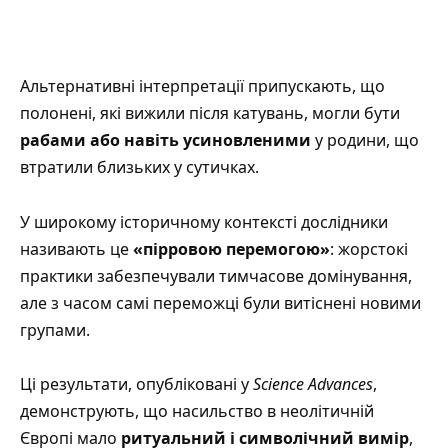
Альтернативні інтерпретації припускають, що
полонені, які вижили після катувань, могли бути
рабами або навіть усиновленими
у родини, що
втратили близьких у сутичках.
У широкому історичному контексті дослідники
називають це
«пірровою перемогою»
: жорстокі
практики забезпечували тимчасове домінування,
але з часом самі переможці були витіснені новими
групами.
Ці результати, опубліковані у
Science Advances
,
демонструють, що насильство в неолітичній
Європі мало
ритуальний і символічний вимір
,