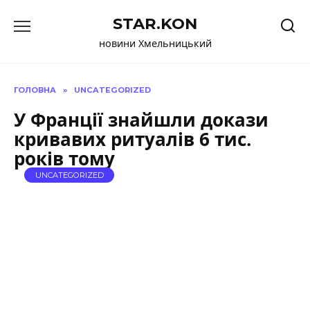
Перейти
STAR.KON
до
вмісту
новини Хмельницький
ГОЛОВНА
»
UNCATEGORIZED
У Франції знайшли докази
кривавих ритуалів 6 тис.
років тому
UNCATEGORIZED