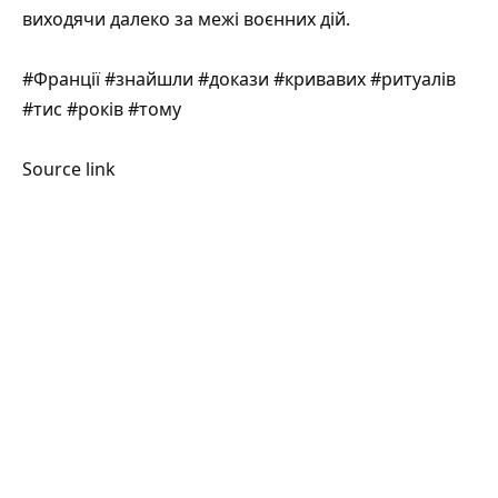
виходячи далеко за межі воєнних дій.
#Франції #знайшли #докази #кривавих #ритуалів
#тис #років #тому
Source link