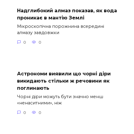
Надглибокий алмаз показав, як вода
проникає в мантію Землі
Мікроскопічна порожнина всередині
алмазу завдовжки
0
0
Астрономи виявили що чорні діри
викидають стільки ж речовини як
поглинають
Чорні діри можуть бути значно менш
«ненаситними», ніж
0
0