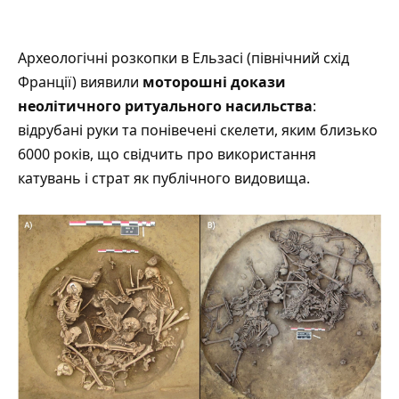
Археологічні розкопки в Ельзасі (північний схід
Франції)
виявили
моторошні докази
неолітичного ритуального насильства
:
відрубані руки та понівечені скелети, яким близько
6000 років, що свідчить про використання
катувань і страт як публічного видовища.