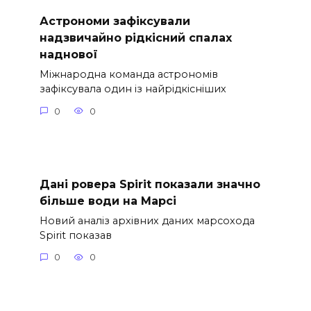
Астрономи зафіксували
надзвичайно рідкісний спалах
наднової
Міжнародна команда астрономів
зафіксувала один із найрідкісніших
0
0
Дані ровера Spirit показали значно
більше води на Марсі
Новий аналіз архівних даних марсохода
Spirit показав
0
0