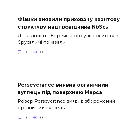
Фізики виявили приховану квантову
структуру надпровідника NbSe₂
Дослідники з Єврейського університету в
Єрусалимі показали
0
0
Perseverance виявив органічний
вуглець під поверхнею Марса
Ровер Perseverance виявив збережений
органічний вуглець
0
0