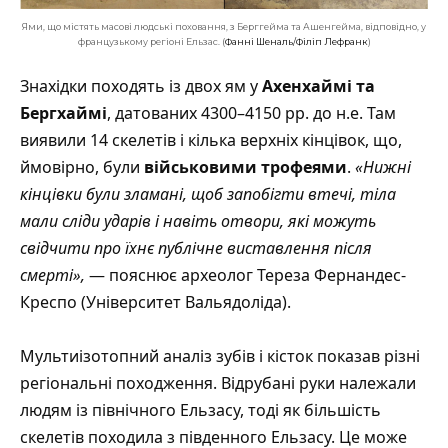
Ями, що містять масові людські поховання, з Берггейма та Ашенгейма, відповідно, у
французькому регіоні Ельзас. (
Фанні Шеналь/Філіп Лефранк
)
Знахідки походять із двох ям у
Ахенхаймі та
Бергхаймі
, датованих 4300–4150 рр. до н.е. Там
виявили 14 скелетів і кілька верхніх кінцівок, що,
ймовірно, були
військовими трофеями
.
«Нижні
кінцівки були зламані, щоб запобігти втечі, тіла
мали сліди ударів і навіть отвори, які можуть
свідчити про їхнє публічне виставлення після
смерті»,
— пояснює археолог Тереза Фернандес-
Креспо (Університет Вальядоліда).
Мультиізотопний аналіз зубів і кісток показав різні
регіональні походження. Відрубані руки належали
людям із північного Ельзасу, тоді як більшість
скелетів походила з південного Ельзасу. Це може