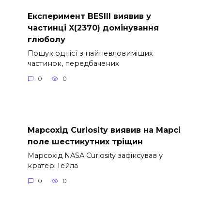
Експеримент BESIII виявив у
частинці X(2370) домінування
глюболу
Пошук однієї з найневловиміших
частинок, передбачених
0
0
Марсохід Curiosity виявив на Марсі
поле шестикутних тріщин
Марсохід NASA Curiosity зафіксував у
кратері Гейла
0
0