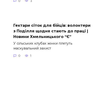
0
3
Гектари сіток для бійців: волонтери
з Поділля щодня стають до праці |
Новини Хмельницького “Є”
У сільських клубах жінки плетуть
маскувальний захист
0
1