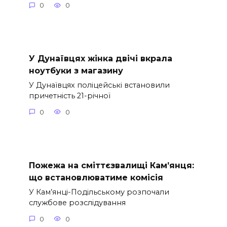
0
0
У Дунаївцях жінка двічі вкрала
ноутбуки з магазину
У Дунаївцях поліцейські встановили
причетність 21-річної
0
0
Пожежа на сміттєзвалищі Кам’янця:
що встановлюватиме комісія
У Кам’янці-Подільському розпочали
службове розслідування
0
0