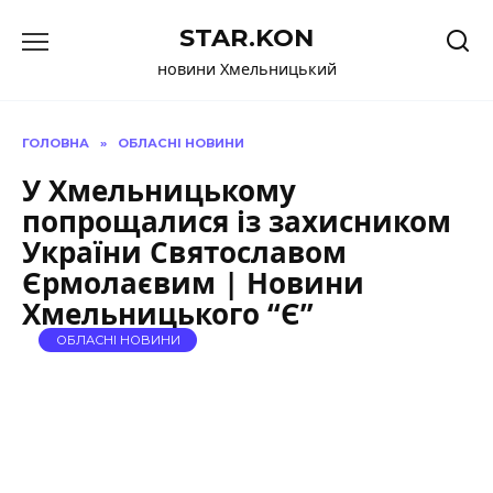
Перейти
STAR.KON
до
вмісту
новини Хмельницький
ГОЛОВНА
»
ОБЛАСНІ НОВИНИ
У Хмельницькому
попрощалися із захисником
України Святославом
Єрмолаєвим | Новини
Хмельницького “Є”
ОБЛАСНІ НОВИНИ