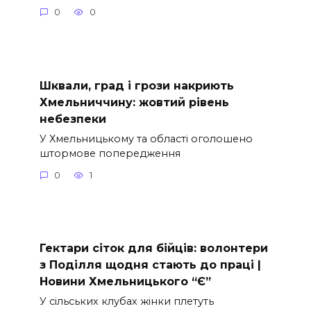
0
0
Шквали, град і грози накриють
Хмельниччину: жовтий рівень
небезпеки
У Хмельницькому та області оголошено
штормове попередження
0
1
Гектари сіток для бійців: волонтери
з Поділля щодня стають до праці |
Новини Хмельницького “Є”
У сільських клубах жінки плетуть