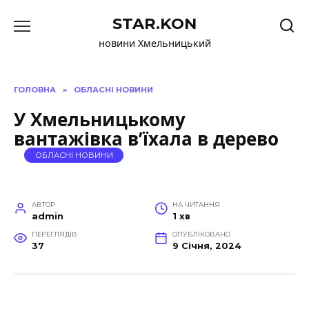
Перейти
STAR.KON
до
вмісту
новини Хмельницький
ГОЛОВНА
»
ОБЛАСНІ НОВИНИ
У Хмельницькому
вантажівка в’їхала в дерево
ОБЛАСНІ НОВИНИ
АВТОР
НА ЧИТАННЯ
admin
1 хв
ПЕРЕГЛЯДІВ
ОПУБЛІКОВАНО
37
9 Січня, 2024