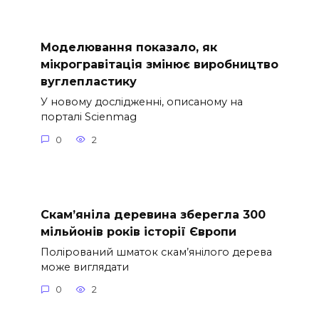
Моделювання показало, як
мікрогравітація змінює виробництво
вуглепластику
У новому дослідженні, описаному на
порталі Scienmag
0
2
Скам’яніла деревина зберегла 300
мільйонів років історії Європи
Полірований шматок скам’янілого дерева
може виглядати
0
2