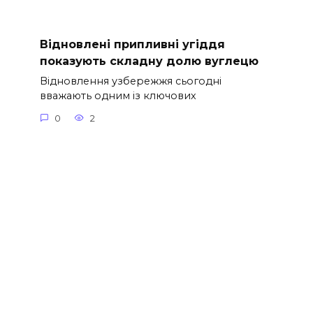
Відновлені припливні угіддя
показують складну долю вуглецю
Відновлення узбережжя сьогодні
вважають одним із ключових
0
2