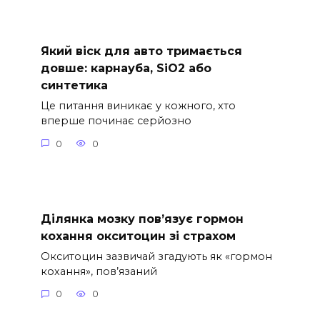
Який віск для авто тримається
довше: карнауба, SiO2 або
синтетика
Це питання виникає у кожного, хто
вперше починає серйозно
0
0
Ділянка мозку пов’язує гормон
кохання окситоцин зі страхом
Окситоцин зазвичай згадують як «гормон
кохання», пов’язаний
0
0