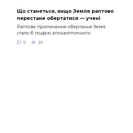
Що станеться, якщо Земля раптово
перестане обертатися — учені
Раптове припинення обертання Землі
стало б подією апокаліптичного
0
25