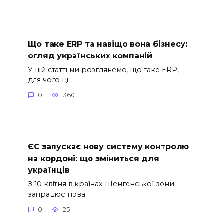
Що таке ERP та навіщо вона бізнесу:
огляд українських компаній
У цій статті ми розглянемо, що таке ERP,
для чого ці
0
360
ЄС запускає нову систему контролю
на кордоні: що зміниться для
українців
З 10 квітня в країнах Шенгенської зони
запрацює нова
0
25