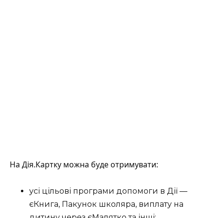
На Дія.Картку можна буде отримувати:
усі цільові програми допомоги в Дії —
єКнига, Пакунок школяра, виплату на
дитину через єМалятко та інші;