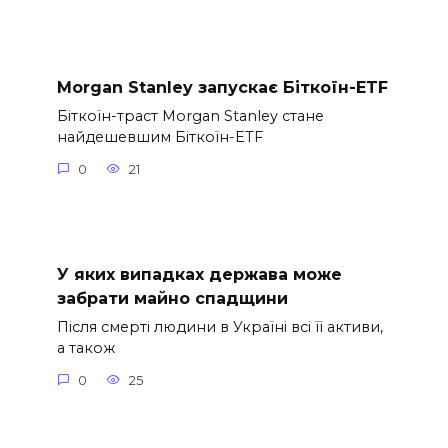
Morgan Stanley запускає Біткоїн-ETF
Біткоїн-траст Morgan Stanley стане
найдешевшим Біткоїн-ETF
0
21
У яких випадках держава може
забрати майно спадщини
Після смерті людини в Україні всі її активи,
а також
0
25