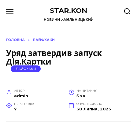
Перейти
STAR.KON
до
вмісту
новини Хмельницький
ГОЛОВНА
»
ЛАЙФХАКИ
Уряд затвердив запуск
Дія.Картки
ЛАЙФХАКИ
АВТОР
НА ЧИТАННЯ
admin
5 хв
ПЕРЕГЛЯДІВ
ОПУБЛІКОВАНО
7
30 Липня, 2025