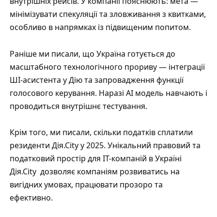
внутрішніх рейсів. У компанії пояснюють: мета —
мінімізувати спекуляції та зловживання з квитками,
особливо в напрямках із підвищеним попитом.
Раніше ми писали, що Україна готується до
масштабного технологічного прориву —
інтеграції
ШІ-асистента у Дію та запровадження функції
голосового керування
. Наразі AI модель навчають і
проводиться внутрішнє тестування.
Крім того, ми писали,
скільки податків сплатили
резиденти Дія.Сіty у 2025
. Унікальний правовий та
податковий простір для IT-компаній в Україні
Дія.Сіty
дозволяє компаніям розвиватись на
вигідних умовах, працювати прозоро та
ефективно.