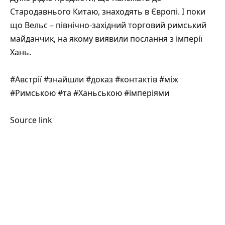
Стародавнього Китаю, знаходять в Європі. І поки
що Вельс – північно-західний торговий римський
майданчик, на якому виявили послання з імперії
Хань.
#Австрії #знайшли #доказ #контактів #між
#Римською #та #Ханьською #імперіями
Source link