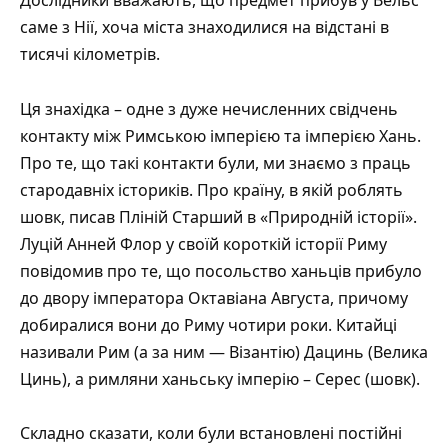
Дослідники вважають, що предмет прибув у Вельс
саме з Нії, хоча міста знаходилися на відстані в
тисячі кілометрів.
Ця знахідка – одне з дуже нечисленних свідчень
контакту між Римською імперією та імперією Хань.
Про те, що такі контакти були, ми знаємо з праць
стародавніх істориків. Про країну, в якій роблять
шовк, писав Пліній Старший в «Природній історії».
Луцій Анней Флор у своїй короткій історії Риму
повідомив про те, що посольство ханьців прибуло
до двору імператора Октавіана Августа, причому
добиралися вони до Риму чотири роки. Китайці
називали Рим (а за ним — Візантію) Дацинь (Велика
Цинь), а римляни ханьську імперію – Серес (шовк).
Складно сказати, коли були встановлені постійні