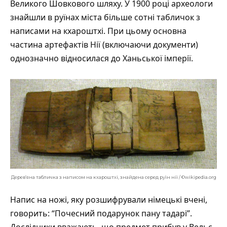
Великого Шовкового шляху. У 1900 році археологи
знайшли в руїнах міста більше сотні табличок з
написами на кхароштхі. При цьому основна
частина артефактів Нії (включаючи документи)
однозначно відносилася до Ханьської імперії.
Дерев’яна табличка з написом на кхароштхі, знайдена серед руїн нії / ©wikipedia.org
Напис на ножі, яку розшифрували німецькі вчені,
говорить: “Почесний подарунок пану тадарі”.