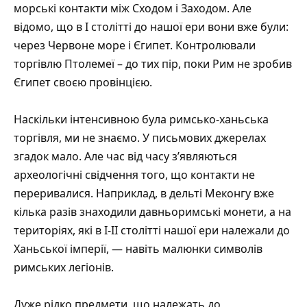
морські контакти між Сходом і Заходом. Але
відомо, що в I столітті до нашої ери вони вже були:
через Червоне море і Єгипет. Контролювали
торгівлю Птолемеї – до тих пір, поки Рим не зробив
Єгипет своєю провінцією.
Наскільки інтенсивною була римсько-ханьська
торгівля, ми не знаємо. У письмових джерелах
згадок мало. Але час від часу з’являються
археологічні свідчення того, що контакти не
переривалися. Наприклад, в дельті Меконгу вже
кілька разів знаходили давньоримські монети, а на
територіях, які в I-II столітті нашої ери належали до
Ханьської імперії, — навіть малюнки символів
римських легіонів.
Дуже рідко предмети, що належать до