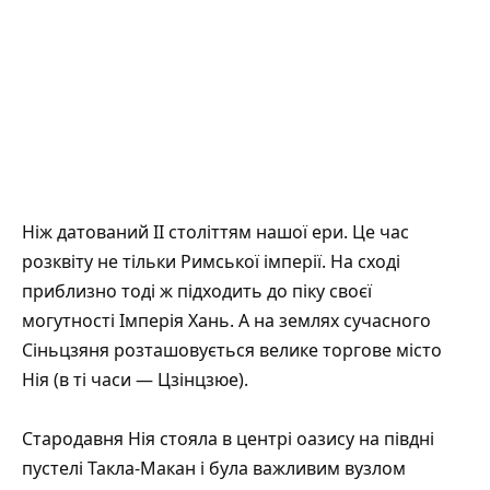
Ніж датований II століттям нашої ери. Це час
розквіту не тільки Римської імперії. На сході
приблизно тоді ж підходить до піку своєї
могутності Імперія Хань. А на землях сучасного
Сіньцзяня розташовується велике торгове місто
Нія (в ті часи — Цзінцзюе).
Стародавня Нія стояла в центрі оазису на півдні
пустелі Такла-Макан і була важливим вузлом