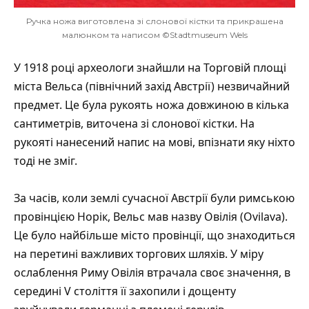
Ручка ножа виготовлена зі слонової кістки та прикрашена
малюнком та написом ©Stadtmuseum Wels
У 1918 році археологи знайшли на Торговій площі
міста Вельса (північний захід Австрії) незвичайний
предмет. Це була рукоять ножа довжиною в кілька
сантиметрів, виточена зі слонової кістки. На
рукояті нанесений напис на мові, впізнати яку ніхто
тоді не зміг.
За часів, коли землі сучасної Австрії були римською
провінцією Норік, Вельс мав назву Овілія (Ovilava).
Це було найбільше місто провінції, що знаходиться
на перетині важливих торгових шляхів. У міру
ослаблення Риму Овілія втрачала своє значення, в
середині V століття її захопили і дощенту