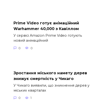
Prime Video готує анімаційний
Warhammer 40,000 з Кавіллом
У сервісі Amazon Prime Video готують
новий анімаційний
0
0
Зростання міського намету дерев
знижує смертність у Чикаго
У Чикаго виявили, що зникнення дерев у
міських кварталах
0
1