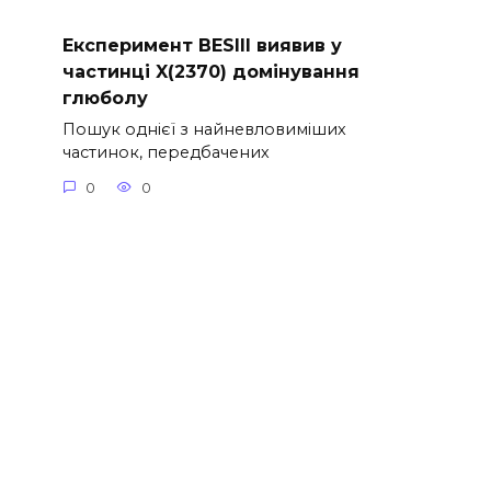
Експеримент BESIII виявив у
частинці X(2370) домінування
глюболу
Пошук однієї з найневловиміших
частинок, передбачених
0
0