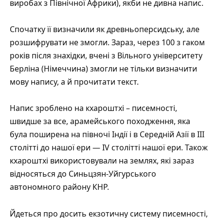
виробах з Північної Африки), якби не дивна напис.
Спочатку її визначили як древньоперсидську, але
розшифрувати не змогли. Зараз, через 100 з гаком
років після знахідки, вчені з Вільного університету
Берліна (Німеччина) змогли не тільки визначити
мову напису, а й
прочитати
текст.
Напис зроблено на кхароштхі – писемності,
швидше за все, арамейського походження, яка
була поширена на півночі Індії і в Середній Азії в III
столітті до нашої ери — IV столітті нашої ери. Також
кхароштхі використовували на землях, які зараз
відносяться до Синьцзян-Уйгурського
автономного району КНР.
Йдеться про досить екзотичну систему писемності,