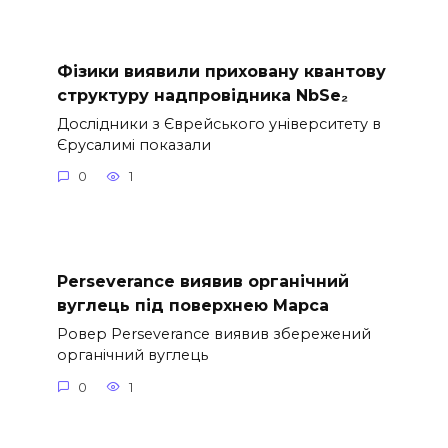
Фізики виявили приховану квантову
структуру надпровідника NbSe₂
Дослідники з Єврейського університету в
Єрусалимі показали
0
1
Perseverance виявив органічний
вуглець під поверхнею Марса
Ровер Perseverance виявив збережений
органічний вуглець
0
1