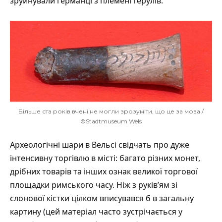
зруйнували германці з племені герулів.
Більше ста років вчені не могли зрозуміти, що це за мова /
©Stadtmuseum Wels
Археологічні шари в Вельсі свідчать про дуже
інтенсивну торгівлю в місті: багато різних монет,
дрібних товарів та інших ознак великої торгової
площадки римського часу. Ніж з руків’ям зі
слонової кістки цілком вписувався б в загальну
картину (цей матеріал часто зустрічається у