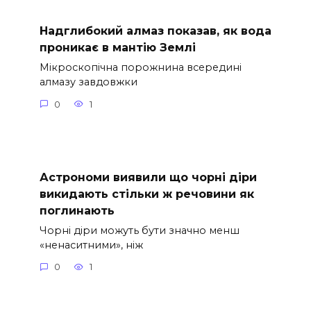
Надглибокий алмаз показав, як вода
проникає в мантію Землі
Мікроскопічна порожнина всередині
алмазу завдовжки
0
1
Астрономи виявили що чорні діри
викидають стільки ж речовини як
поглинають
Чорні діри можуть бути значно менш
«ненаситними», ніж
0
1