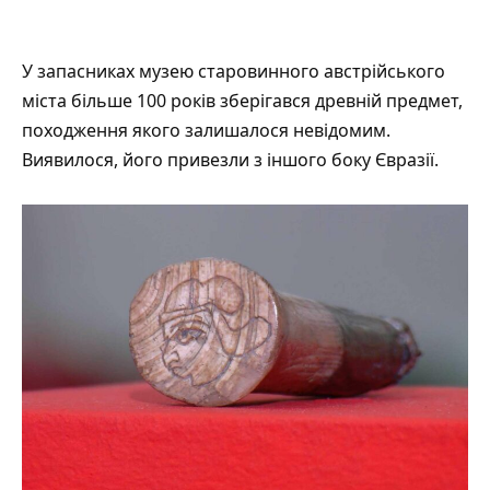
У запасниках музею старовинного австрійського
міста більше 100 років зберігався древній предмет,
походження якого залишалося невідомим.
Виявилося, його привезли з іншого боку Євразії.