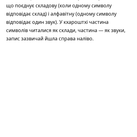
що поєднує складову (коли одному символу
відповідає склад) і алфавітну (одному символу
відповідає один звук). У кхароштхі частина
символів читалися як склади, частина — як звуки,
запис зазвичай йшла справа наліво.