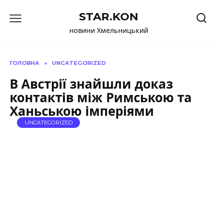
Перейти
STAR.KON
до
вмісту
новини Хмельницький
ГОЛОВНА
»
UNCATEGORIZED
В Австрії знайшли доказ
контактів між Римською та
Ханьською імперіями
UNCATEGORIZED