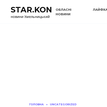
Перейти
STAR.KON
до
ОБЛАСНІ
ЛАЙФХ
вмісту
НОВИНИ
новини Хмельницький
ГОЛОВНА
»
UNCATEGORIZED