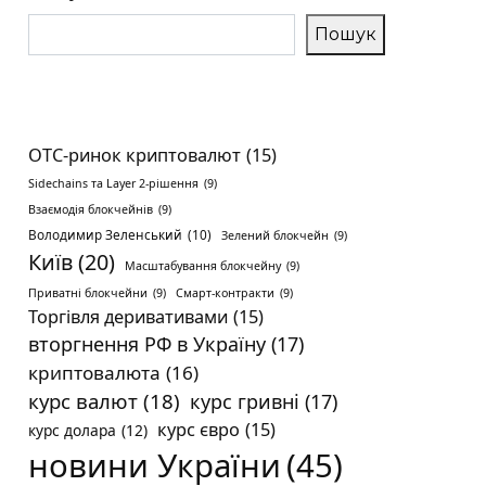
Пошук
OTC-ринок криптовалют
(15)
Sidechains та Layer 2-рішення
(9)
Взаємодія блокчейнів
(9)
Володимир Зеленський
(10)
Зелений блокчейн
(9)
Київ
(20)
Масштабування блокчейну
(9)
Приватні блокчейни
(9)
Смарт-контракти
(9)
Торгівля деривативами
(15)
вторгнення РФ в Україну
(17)
криптовалюта
(16)
курс валют
(18)
курс гривні
(17)
курс євро
(15)
курс долара
(12)
новини України
(45)