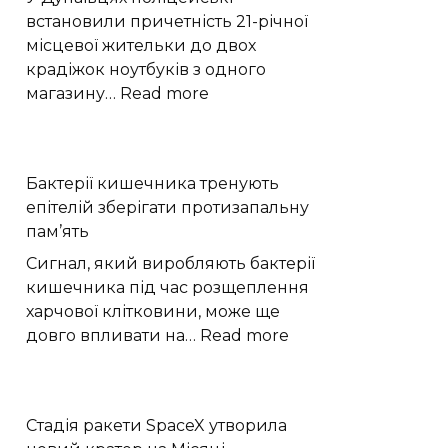
Плутона
встановили причетність 21-річної
місцевої жительки до двох
крадіжок ноутбуків з одного
:
магазину…
Read more
У
Дунаївцях
жінка
Бактерії кишечника тренують
двічі
епітелій зберігати протизапальну
вкрала
пам’ять
ноутбуки
з
Сигнал, який виробляють бактерії
магазину
кишечника під час розщеплення
харчової клітковини, може ще
:
довго впливати на…
Read more
Бактерії
кишечника
тренують
Стадія ракети SpaceX утворила
епітелій