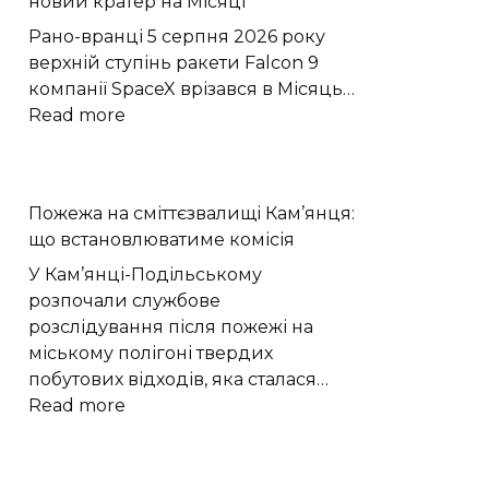
новий кратер на Місяці
зберігати
протизапальну
Рано-вранці 5 серпня 2026 року
пам’ять
верхній ступінь ракети Falcon 9
компанії SpaceX врізався в Місяць…
:
Read more
Стадія
ракети
SpaceX
Пожежа на сміттєзвалищі Кам’янця:
утворила
що встановлюватиме комісія
новий
кратер
У Кам’янці-Подільському
на
розпочали службове
Місяці
розслідування після пожежі на
міському полігоні твердих
побутових відходів, яка сталася…
:
Read more
Пожежа
на
сміттєзвалищі