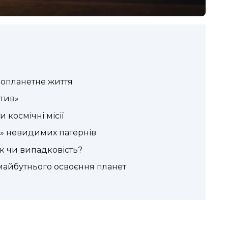
нопланетне життя
тив»
 космічні місії
в» невидимих патернів
як чи випадковість?
майбутнього освоєння планет