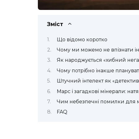
Зміст
Що відомо коротко
Чому ми можемо не впізнати і
Як народжується «хибний нега
Чому потрібно інакше планувати
Штучний інтелект як «детекти
Марс і загадкові мінерали: нат
Чим небезпечні помилки для 
FAQ