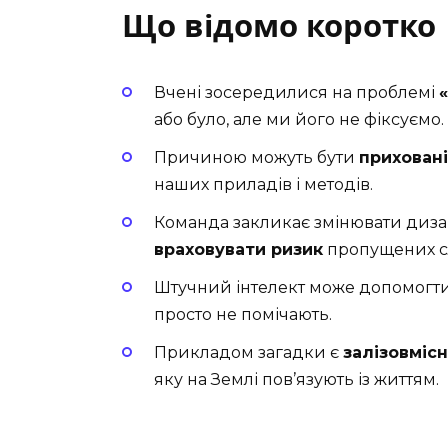
Що відомо коротко
Вчені зосередилися на проблемі
або було, але ми його не фіксуємо.
Причиною можуть бути
приховані
наших приладів і методів.
Команда закликає змінювати диза
враховувати ризик
пропущених сл
Штучний інтелект може допомогт
просто не помічають.
Прикладом загадки є
залізовмісн
яку на Землі пов’язують із життям.