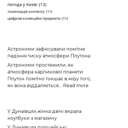
погода у Києві
(13)
токенізація контенту
(11)
цифрові колекційні предмети
(11)
Астрономи зафіксували помітне
падіння тиску атмосфери Плутона
Астрономи простежили, як
атмосфера карликової планети
Плутон помітно тоншає в міру того,
:
як вона віддаляється…
Read more
Астрономи
зафіксували
помітне
У Дунаївцях жінка двічі вкрала
падіння
ноутбуки з магазину
тиску
атмосфери
У Дунаївцях поліцейські