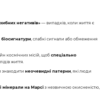
«хибних негативів»
— випадків, коли життя є
 біосигнатури
, слабкі сигнали або обмеження
йн космічних місій, щоб
спеціально
ідів життя.
и знаходити
неочевидні патерни
, які люди
і мінерали на Марсі
з незвичною окисненістю,