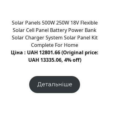
Кам’янця:
що
встановлюватиме
Solar Panels 500W 250W 18V Flexible
комісія
Solar Cell Panel Battery Power Bank
Solar Charger System Solar Panel Kit
Complete For Home
Ціна : UAH 12801.66 (Original price:
UAH 13335.06, 4% off)
Детальніше