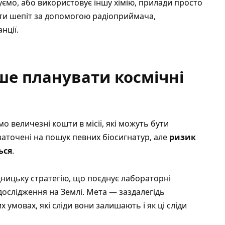
уємо, або використовує іншу хімію, прилади просто
ути шепіт за допомогою радіоприймача,
нції.
ше планувати космічні
 величезні кошти в місії, які можуть бути
заточені на пошук певних біосигнатур, але
ризик
ься
.
ницьку стратегію, що поєднує лабораторні
ослідження на Землі. Мета — заздалегідь
х умовах, які сліди вони залишають і як ці сліди