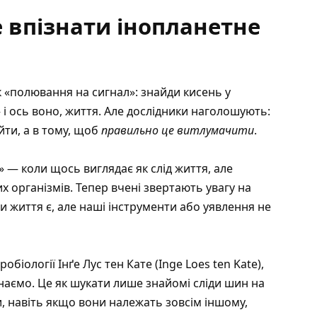
 впізнати інопланетне
к «полювання на сигнал»: знайди кисень у
 і ось воно, життя. Але дослідники наголошують:
ти, а в тому, щоб
правильно це витлумачити
.
» — коли щось виглядає як слід життя, але
 організмів. Тепер вчені звертають увагу на
ли життя є, але наші інструменти або уявлення не
іології Інґе Лус тен Кате (Inge Loes ten Kate),
наємо. Це як шукати лише знайомі сліди шин на
ки, навіть якщо вони належать зовсім іншому,