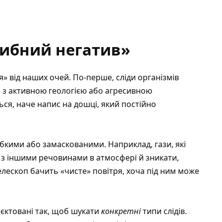
хибний негатив»
я» від наших очей. По-перше, сліди організмів
і з активною геологією або агресивною
ся, наче напис на дошці, який постійно
бкими або замаскованими. Наприклад, гази, які
 з іншими речовинами в атмосфері й зникати,
телескоп бачить «чисте» повітря, хоча під ним може
роєктовані так, щоб шукати
конкретні
типи слідів.