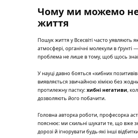
Чому ми можемо не
життя
Пошук життя у Всесвіті часто уявляють я
атмосфері, органічні молекули в ґрунті —
проблема не лише в тому, щоб щось знай
У науці давно бояться «хибних позитивів
виявляється звичайною хімією без жодних
протилежну пастку:
хибні негативи
, ко
дозволяють його побачити.
Головна авторка роботи, професорка астроб
пояснює: ми схильні шукати те, що вже з
дорозі й ігнорувати будь-які інші відбит