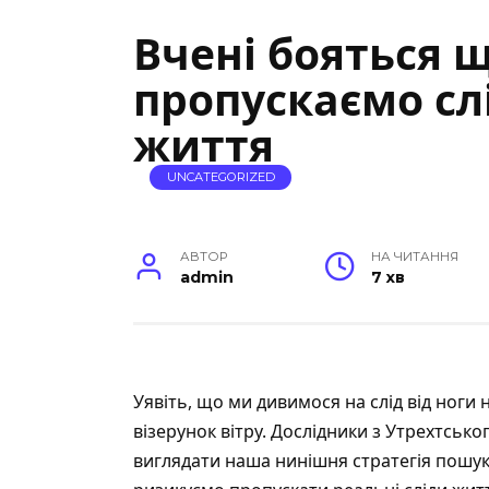
Вчені бояться 
пропускаємо сл
життя
UNCATEGORIZED
АВТОР
НА ЧИТАННЯ
admin
7 хв
Уявіть, що ми дивимося на слід від ноги 
візерунок вітру. Дослідники з Утрехтськ
виглядати наша нинішня стратегія пошуку