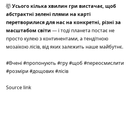
🤯
Усього кілька хвилин гри вистачає, щоб
абстрактні зелені плями на карті
перетворилися для нас на конкретні, різні за
масштабом світи
— і тоді планета постає не
просто кулею з континентами, а тендітною
мозаїкою лісів, від яких залежить наше майбутнє.
#Вчені #пропонують #гру #щоб #переосмислити
#розміри #дощових #лісів
Source link