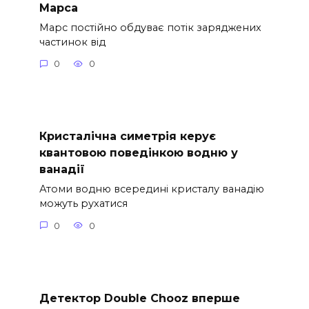
Марса
Марс постійно обдуває потік заряджених
частинок від
0
0
Кристалічна симетрія керує
квантовою поведінкою водню у
ванадії
Атоми водню всередині кристалу ванадію
можуть рухатися
0
0
Детектор Double Chooz вперше