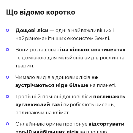
Що відомо коротко
Дощові ліси
— одні з найважливіших і
найрізноманітніших екосистем Землі.
Вони розташовані
на кількох континентах
і є домівкою для мільйонів видів рослин та
тварин.
Чимало видів з дощових лісів
не
зустрічаються ніде більше
на планеті.
Тропічні й помірні дощові ліси
поглинають
вуглекислий газ
і виробляють кисень,
впливаючи на клімат.
Онлайн‑вікторина пропонує
відсортувати
топ‑10 найбільших лісів
за площею,