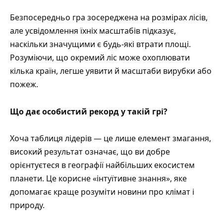
Безпосередньо гра зосереджена на розмірах лісів,
але усвідомлення їхніх масштабів підказує,
наскільки значущими є будь‑які втрати площі.
Розуміючи, що окремий ліс може охоплювати
кілька країн, легше уявити й масштаби вирубки або
пожеж.
Що дає особистий рекорд у такій грі?
Хоча таблиця лідерів — це лише елемент змагання,
високий результат означає, що ви добре
орієнтуєтеся в географії найбільших екосистем
планети. Це корисне «інтуїтивне знання», яке
допомагає краще розуміти новини про клімат і
природу.