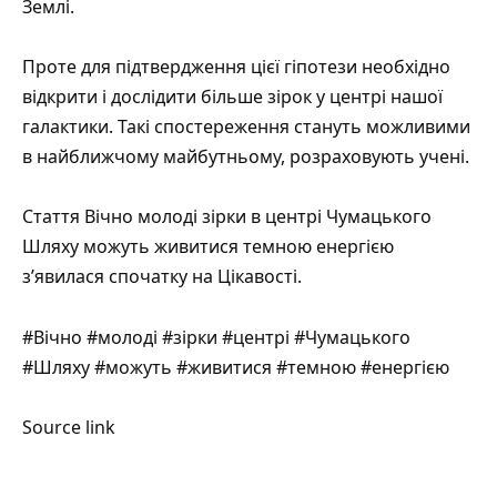
Землі.
Проте для підтвердження цієї гіпотези необхідно
відкрити і дослідити більше зірок у центрі нашої
галактики. Такі спостереження стануть можливими
в найближчому майбутньому, розраховують учені.
Стаття
Вічно молоді зірки в центрі Чумацького
Шляху можуть живитися темною енергією
з’явилася спочатку на
Цікавості
.
#Вічно #молоді #зірки #центрі #Чумацького
#Шляху #можуть #живитися #темною #енергією
Source link