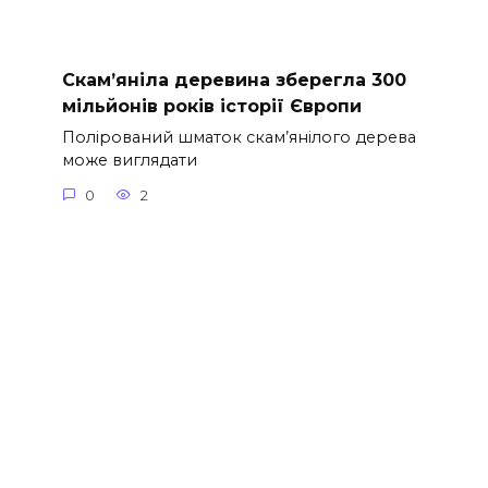
Скам’яніла деревина зберегла 300
мільйонів років історії Європи
Полірований шматок скам’янілого дерева
може виглядати
0
2