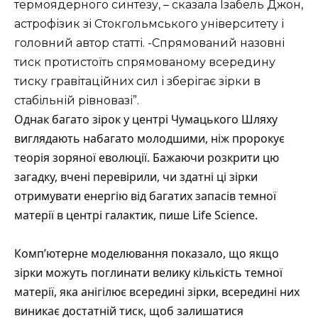
термоядерного синтезу, – сказала Ізабель Джон,
астрофізик зі Стокгольмського університету і
головний автор статті. -Спрямований назовні
тиск протистоїть спрямованому всередину
тиску гравітаційних сил і зберігає зірки в
стабільній рівновазі”.
Однак багато зірок у центрі Чумацького Шляху
виглядають набагато молодшими, ніж пророкує
теорія зоряної еволюції. Бажаючи розкрити цю
загадку, вчені перевірили, чи здатні ці зірки
отримувати енергію від багатих запасів темної
матерії в центрі галактик,
пише
Life Science.
Комп’ютерне моделювання показало, що якщо
зірки можуть поглинати велику кількість темної
матерії, яка анігілює всередині зірки, всередині них
виникає достатній тиск, щоб залишатися