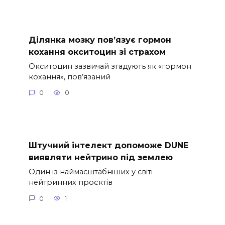
Ділянка мозку пов’язує гормон
кохання окситоцин зі страхом
Окситоцин зазвичай згадують як «гормон
кохання», пов’язаний
0
0
Штучний інтелект допоможе DUNE
виявляти нейтрино під землею
Один із наймасштабніших у світі
нейтринних проєктів
0
1