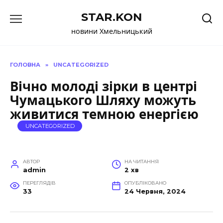
Перейти
STAR.KON
до
вмісту
новини Хмельницький
ГОЛОВНА
»
UNCATEGORIZED
Вічно молоді зірки в центрі
Чумацького Шляху можуть
живитися темною енергією
UNCATEGORIZED
АВТОР
НА ЧИТАННЯ
admin
2 хв
ПЕРЕГЛЯДІВ
ОПУБЛІКОВАНО
33
24 Червня, 2024