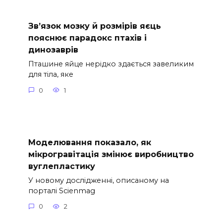
Зв’язок мозку й розмірів яєць
пояснює парадокс птахів і
динозаврів
Пташине яйце нерідко здається завеликим
для тіла, яке
0
1
Моделювання показало, як
мікрогравітація змінює виробництво
вуглепластику
У новому дослідженні, описаному на
порталі Scienmag
0
2