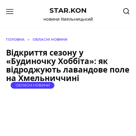
Перейти
STAR.KON
до
вмісту
новини Хмельницький
ГОЛОВНА
»
ОБЛАСНІ НОВИНИ
Відкриття сезону у
«Будиночку Хоббіта»: як
відроджують лавандове поле
на Хмельниччині
ОБЛАСНІ НОВИНИ