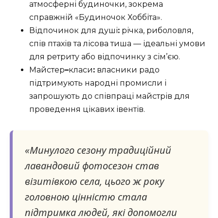
атмосферні будиночки, зокрема
справжній «Будиночок Хоббіта».
Відпочинок для душі
:
річка, риболовля,
спів птахів та лісова тиша — ідеальні умови
для ретриту або відпочинку з сім’єю.
Майстер
–
класи
:
власники радо
підтримують народні промисли і
запрошують до співпраці майстрів для
проведення цікавих івентів.
«Минулого сезону традиційний
лавандовий фотосезон став
візитівкою села, цього ж року
головною цінністю стала
підтримка людей, які допомогли