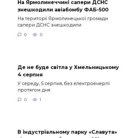
На Ярмолинеччині сапери ДСНС
знешкодили авіабомбу ФАБ-500
На території Ярмолинецької громади
сапери ДСНС знешкодили
0
0
Де не буде світла у Хмельницькому
4 серпня
У середу, 5 серпня, без електроенергії
протягом дня
0
1
В індустріальному парку «Славута»