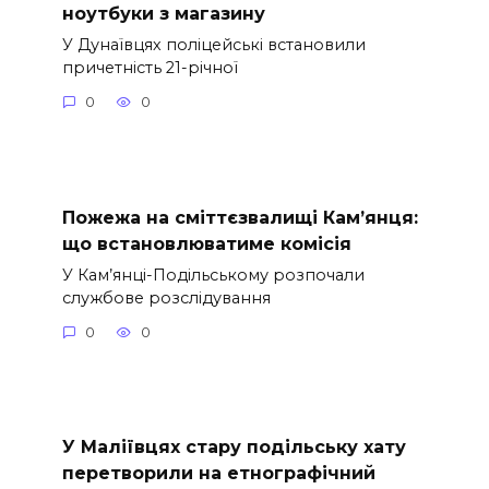
ноутбуки з магазину
У Дунаївцях поліцейські встановили
причетність 21-річної
0
0
Пожежа на сміттєзвалищі Кам’янця:
що встановлюватиме комісія
У Кам’янці-Подільському розпочали
службове розслідування
0
0
У Маліївцях стару подільську хату
перетворили на етнографічний