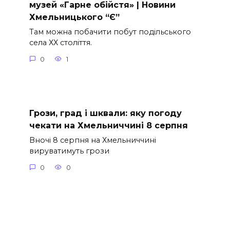
музей «Гарне обійстя» | Новини
Хмельницького “Є”
Там можна побачити побут подільського
села ХХ століття.
0
1
Грози, град і шквали: яку погоду
чекати на Хмельниччині 8 серпня
Вночі 8 серпня на Хмельниччині
вируватимуть грози
0
0