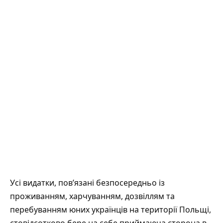
Усі видатки, пов’язані безпосередньо із
проживанням, харчуванням, дозвіллям та
перебуванням юних українців на території Польщі,
стовідсотково бере на себе приймаюча сторона в