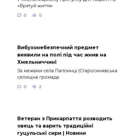
«Врятуй життя»
0
0
Вибухонебезпечний предмет
виявили на полі під час жнив на
Хмельниччині
За межами села Паплинці (Старосинявська
селищна громада
0
2
Ветеран з Прикарпаття розводить
овець та варить традиційні
гуцульські сири | Новини