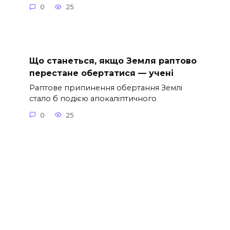
0
25
Що станеться, якщо Земля раптово
перестане обертатися — учені
Раптове припинення обертання Землі
стало б подією апокаліптичного
0
25