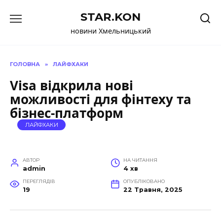
Перейти
STAR.KON
до
вмісту
новини Хмельницький
ГОЛОВНА
»
ЛАЙФХАКИ
Visa відкрила нові
можливості для фінтеху та
бізнес-платформ
ЛАЙФХАКИ
АВТОР
НА ЧИТАННЯ
admin
4 хв
ПЕРЕГЛЯДІВ
ОПУБЛІКОВАНО
19
22 Травня, 2025