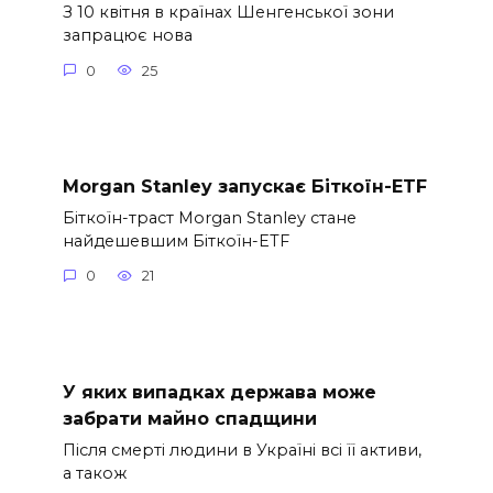
З 10 квітня в країнах Шенгенської зони
запрацює нова
0
25
Morgan Stanley запускає Біткоїн-ETF
Біткоїн-траст Morgan Stanley стане
найдешевшим Біткоїн-ETF
0
21
У яких випадках держава може
забрати майно спадщини
Після смерті людини в Україні всі її активи,
а також